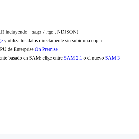
TAR incluyendo
/
, NDJSON)
.tar.gz
.tgz
ge
y utiliza tus datos directamente sin subir una copia
PU de Enterprise
On Premise
gente basado en SAM: elige entre
SAM 2.1
o el nuevo
SAM 3