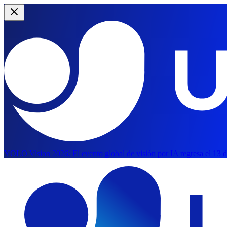
YOLO Vision 2026:
El evento global de visión por IA regresa el 13 
Saltar al contenido principal