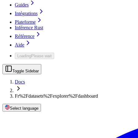
Guides
Intégrations
Plateforme
Inférence Rust
Référence
Aide
Loading
Please wait
Toggle Sidebar
Docs
Fr%2Fdatasets%2Fexplorer%2Fdashboard
Select language