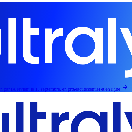
par IA revient le 13 septembre, en pr&eacute;sentiel et en ligne.