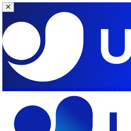
YOLO Vision 2026 :
L'&eacute;v&eacute;nement mondial de la vision 
Aller au contenu principal