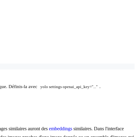
ique. Définis-la avec
.
yolo settings openai_api_key="..."
ages similaires auront des
embeddings
similaires. Dans l'interface