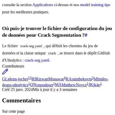
consulte la section
Applications
ci-dessus et nos
model training tips
pour les meilleures pratiques.
Où puis-je trouver le fichier de configuration du jeu
de données pour Crack Segmentation ?
#
Le fichier
, qui définit les chemins du jeu de
crack-seg.yaml
données et la classe unique
, se trouve dans le dépôt GitHub
crack
d'Ultralytics :
crack-seg.yaml
.
Contributeurs
13
4
3
GL
glenn-jocher
RI
RizwanMunawar
RA
raimbekovm
MI
miles-
1
1
1
1
deans-ultralytics
ON
onuralpszr
MA
MatthewNoyce
JK
jk4e
Créé
25 janv. 2024
Mis à jour
il y a 3 semaines
Commentaires
Sur cette page