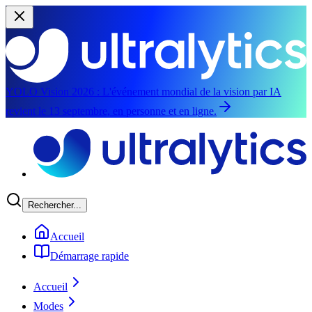
YOLO Vision 2026 :
L'événement mondial de la vision par IA
revient le 13 septembre, en personne et en ligne.
Aller au contenu principal
Rechercher...
Accueil
Démarrage rapide
Accueil
Modes