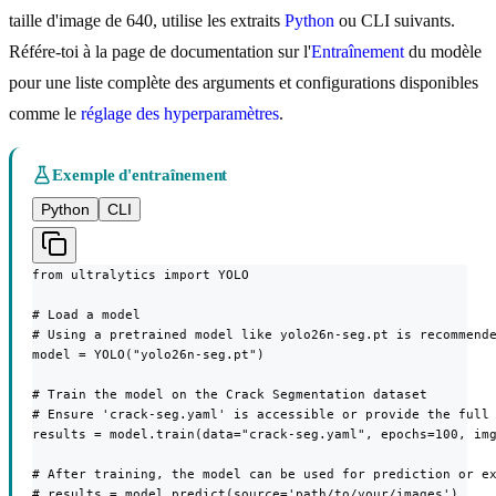
taille d'image de 640, utilise les extraits
Python
ou CLI suivants.
Référe-toi à la page de documentation sur l'
Entraînement
du modèle
pour une liste complète des arguments et configurations disponibles
comme le
réglage des hyperparamètres
.
Exemple d'entraînement
Python
CLI
from ultralytics import YOLO

# Load a model

# Using a pretrained model like yolo26n-seg.pt is recommende
model = YOLO("yolo26n-seg.pt")

# Train the model on the Crack Segmentation dataset

# Ensure 'crack-seg.yaml' is accessible or provide the full 
results = model.train(data="crack-seg.yaml", epochs=100, img
# After training, the model can be used for prediction or ex
# results = model.predict(source='path/to/your/images')