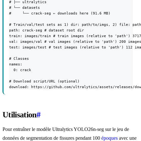
# ├── ultralytics

# └── datasets

#     └── crack-seg ← downloads here (91.6 MB)

# Train/val/test sets as 1) dir: path/to/imgs, 2) file: path
path: crack-seg # dataset root dir

train: images/train # train images (relative to 'path') 3717
val: images/val # val images (relative to 'path') 200 images
test: images/test # test images (relative to 'path') 112 ima
# Classes

names:

  0: crack

# Download script/URL (optional)

download: https://github.com/ultralytics/assets/releases/do
Utilisation
#
Pour entraîner le modèle Ultralytics YOLO26n-seg sur le jeu de
données de segmentation de fissures pendant 100
époques
avec une