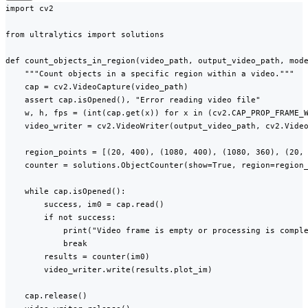
import cv2

from ultralytics import solutions

def count_objects_in_region(video_path, output_video_path, mode
    """Count objects in a specific region within a video."""

    cap = cv2.VideoCapture(video_path)

    assert cap.isOpened(), "Error reading video file"

    w, h, fps = (int(cap.get(x)) for x in (cv2.CAP_PROP_FRAME_W
    video_writer = cv2.VideoWriter(output_video_path, cv2.Video
    region_points = [(20, 400), (1080, 400), (1080, 360), (20, 
    counter = solutions.ObjectCounter(show=True, region=region_
    while cap.isOpened():

        success, im0 = cap.read()

        if not success:

            print("Video frame is empty or processing is comple
            break

        results = counter(im0)

        video_writer.write(results.plot_im)

    cap.release()
