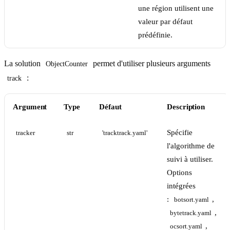
une région utilisent une
valeur par défaut
prédéfinie.
La solution
permet d'utiliser plusieurs arguments
ObjectCounter
:
track
Argument
Type
Défaut
Description
Spécifie
tracker
str
'tracktrack.yaml'
l'algorithme de
suivi à utiliser.
Options
intégrées
:
,
botsort.yaml
,
bytetrack.yaml
,
ocsort.yaml