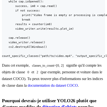
    while cap.isOpened():

        success, im0 = cap.read()

        if not success:

            print("Video frame is empty or processing is comple
            break

        results = counter(im0)

        video_writer.write(results.plot_im)

    cap.release()

    video_writer.release()

    cv2.destroyAllWindows()

count_specific_classes("path/to/video.mp4", "output_specific_c
Dans cet exemple,
signifie qu'il compte les
classes_to_count=[0, 2]
objets de classe
et
(par exemple, personne et voiture dans le
0
2
dataset COCO). Tu peux trouver plus d'informations sur les indices
de classe dans la
documentation du dataset COCO
.
Pourquoi devrais-je utiliser YOLO26 plutôt que
d'autres modèles de
détection d'objets
pour les