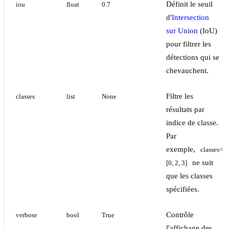
Définit le seuil
iou
float
0.7
d'
Intersection
sur Union
(IoU)
pour filtrer les
détections qui se
chevauchent.
Filtre les
classes
list
None
résultats par
indice de classe.
Par
exemple,
classes=
ne suit
[0, 2, 3]
que les classes
spécifiées.
Contrôle
verbose
bool
True
l'affichage des