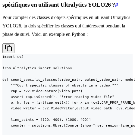
spécifiques en utilisant Ultralytics YOLO26 ?
#
Pour compter des classes d'objets spécifiques en utilisant Ultralytics
YOLO26, tu dois spécifier les classes qui t'intéressent pendant la
phase de suivi. Voici un exemple en Python :
import cv2

from ultralytics import solutions

def count_specific_classes(video_path, output_video_path, model
    """Count specific classes of objects in a video."""

    cap = cv2.VideoCapture(video_path)

    assert cap.isOpened(), "Error reading video file"

    w, h, fps = (int(cap.get(x)) for x in (cv2.CAP_PROP_FRAME_W
    video_writer = cv2.VideoWriter(output_video_path, cv2.Video
    line_points = [(20, 400), (1080, 400)]

    counter = solutions.ObjectCounter(show=True, region=line_po