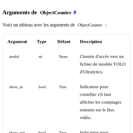
Arguments de
#
ObjectCounter
Voici un tableau avec les arguments de
:
ObjectCounter
Argument
Type
Défaut
Description
Chemin d'accès vers un
model
str
None
fichier de modèle YOLO
d'Ultralytics.
Indicateur pour
show_in
bool
True
contrôler s'il faut
afficher les comptages
entrants sur le flux
vidéo.
Indicateur pour
show_out
bool
True