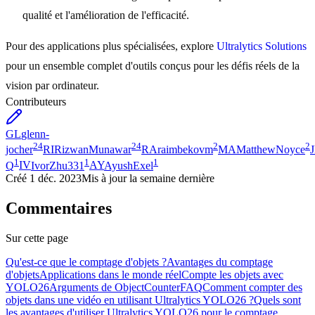
qualité et l'amélioration de l'efficacité.
Pour des applications plus spécialisées, explore
Ultralytics Solutions
pour un ensemble complet d'outils conçus pour les défis réels de la
vision par ordinateur.
Contributeurs
GL
glenn-
24
24
2
2
jocher
RI
RizwanMunawar
RA
raimbekovm
MA
MatthewNoyce
1
1
1
Q
IV
IvorZhu331
AY
AyushExel
Créé
1 déc. 2023
Mis à jour
la semaine dernière
Commentaires
Sur cette page
Qu'est-ce que le comptage d'objets ?
Avantages du comptage
d'objets
Applications dans le monde réel
Compte les objets avec
YOLO26
Arguments de ObjectCounter
FAQ
Comment compter des
objets dans une vidéo en utilisant Ultralytics YOLO26 ?
Quels sont
les avantages d'utiliser Ultralytics YOLO26 pour le comptage