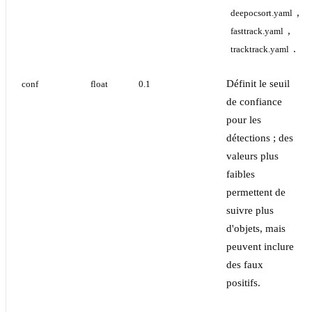
,
deepocsort.yaml
,
fasttrack.yaml
.
tracktrack.yaml
Définit le seuil
conf
float
0.1
de confiance
pour les
détections ; des
valeurs plus
faibles
permettent de
suivre plus
d'objets, mais
peuvent inclure
des faux
positifs.