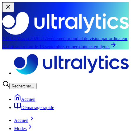
YOLO Vision 2026 :
L'événement mondial de vision par ordinateur
IA fait son retour le 13 septembre, en personne et en ligne.
Aller au contenu principal
Rechercher...
Accueil
Démarrage rapide
Accueil
Modes