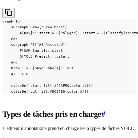
graph TB

    subgraph Draw["Draw Mode"]

        A[Box]:::start & B[Polygon]:::start & C[Classify]:::sta
    end

    subgraph AI["AI-Assisted"]

        F[SAM Smart]:::start

        G[YOLO Predict]:::start

    end

    Draw --> H[Save Labels]:::out

    AI --> H

    classDef start fill:#4CAF50,color:#fff

    classDef out fill:#9C27B0,color:#fff
Types de tâches pris en charge
#
L'éditeur d'annotations prend en charge les 6 types de tâches YOLO
: