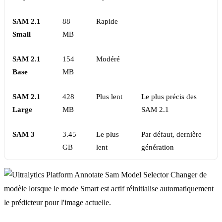
SAM 2.1
88
Rapide
Small
MB
SAM 2.1
154
Modéré
Base
MB
SAM 2.1
428
Plus lent
Le plus précis des
Large
MB
SAM 2.1
SAM 3
3.45
Le plus
Par défaut, dernière
GB
lent
génération
Changer de
modèle lorsque le mode Smart est actif réinitialise automatiquement
le prédicteur pour l'image actuelle.