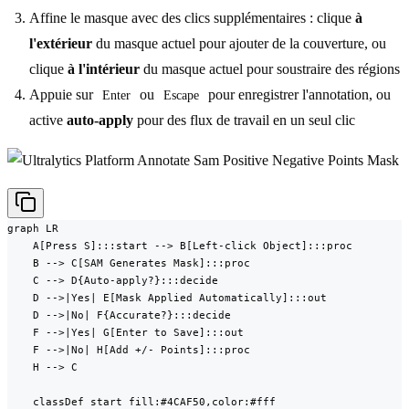
Affine le masque avec des clics supplémentaires : clique
à
l'extérieur
du masque actuel pour ajouter de la couverture, ou
clique
à l'intérieur
du masque actuel pour soustraire des régions
Appuie sur
ou
pour enregistrer l'annotation, ou
Enter
Escape
active
auto-apply
pour des flux de travail en un seul clic
graph LR

    A[Press S]:::start --> B[Left-click Object]:::proc

    B --> C[SAM Generates Mask]:::proc

    C --> D{Auto-apply?}:::decide

    D -->|Yes| E[Mask Applied Automatically]:::out

    D -->|No| F{Accurate?}:::decide

    F -->|Yes| G[Enter to Save]:::out

    F -->|No| H[Add +/- Points]:::proc

    H --> C

    classDef start fill:#4CAF50,color:#fff
