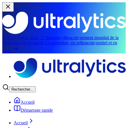
YOLO Vision 2026 :
L'&eacute;v&eacute;nement mondial de la
vision par IA revient le 13 septembre, en pr&eacute;sentiel et en
ligne.
Aller au contenu principal
Rechercher...
Accueil
Démarrage rapide
Accueil