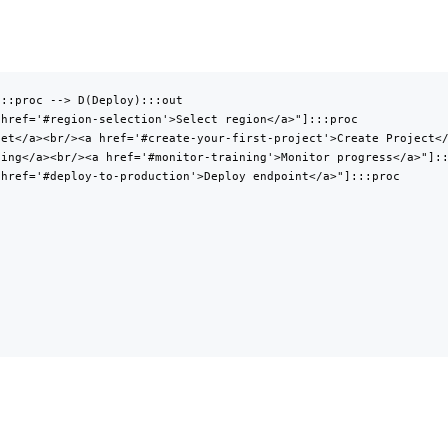
::proc --> D(Deploy):::out

href='#region-selection'>Select region</a>"]:::proc

et</a><br/><a href='#create-your-first-project'>Create Project</
ing</a><br/><a href='#monitor-training'>Monitor progress</a>"]::
href='#deploy-to-production'>Deploy endpoint</a>"]:::proc
