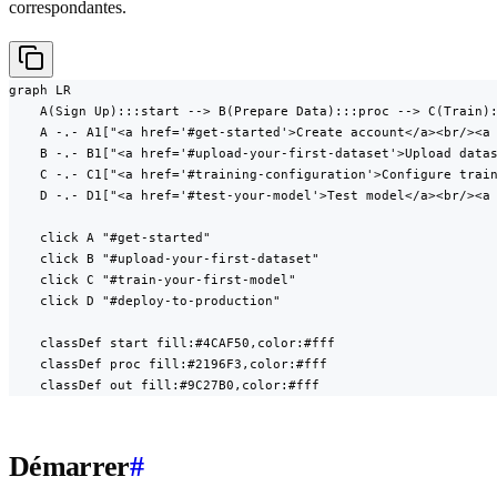
correspondantes.
graph LR

    A(Sign Up):::start --> B(Prepare Data):::proc --> C(Train):
    A -.- A1["<a href='#get-started'>Create account</a><br/><a 
    B -.- B1["<a href='#upload-your-first-dataset'>Upload datas
    C -.- C1["<a href='#training-configuration'>Configure train
    D -.- D1["<a href='#test-your-model'>Test model</a><br/><a 
    click A "#get-started"

    click B "#upload-your-first-dataset"

    click C "#train-your-first-model"

    click D "#deploy-to-production"

    classDef start fill:#4CAF50,color:#fff

    classDef proc fill:#2196F3,color:#fff

    classDef out fill:#9C27B0,color:#fff
Démarrer
#