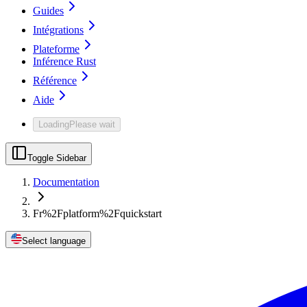
Guides
Intégrations
Plateforme
Inférence Rust
Référence
Aide
Loading
Please wait
Toggle Sidebar
Documentation
Fr%2Fplatform%2Fquickstart
Select language