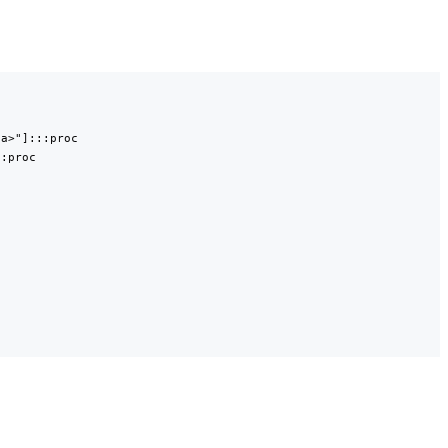
a>"]:::proc

:proc
