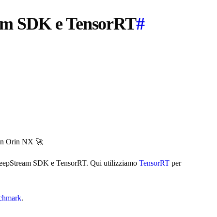
eam SDK e TensorRT
#
on Orin NX 🚀
eepStream SDK e TensorRT. Qui utilizziamo
TensorRT
per
enchmark
.