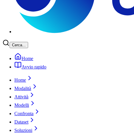
Cerca...
Home
Avvio rapido
Home
Modalità
Attività
Modelli
Confronta
Dataset
Soluzioni