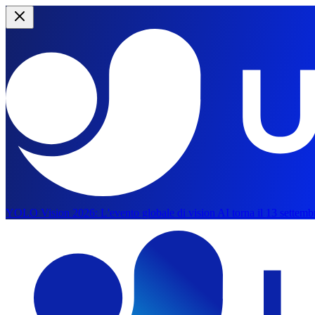
YOLO Vision 2026:
L'evento globale di vision AI torna il 13 settemb
Passa al contenuto principale