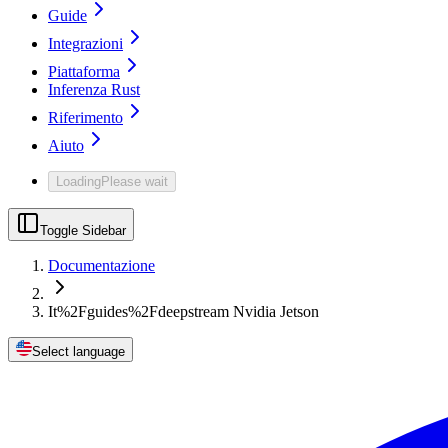
Guide
Integrazioni
Piattaforma
Inferenza Rust
Riferimento
Aiuto
Loading
Please wait
Toggle Sidebar
Documentazione
It%2Fguides%2Fdeepstream Nvidia Jetson
Select language