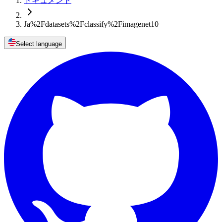
ドキュメント
Ja%2Fdatasets%2Fclassify%2Fimagenet10
Select language