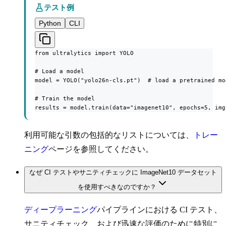
テスト例
Python
CLI
from ultralytics import YOLO

# Load a model

model = YOLO("yolo26n-cls.pt")  # load a pretrained mo
# Train the model

results = model.train(data="imagenet10", epochs=5, img
利用可能な引数の包括的なリストについては、
トレー
ニング
ページを参照してください。
なぜ CI テストやサニティチェックに ImageNet10 データセット
を使用すべきなのですか？
ディープラーニング
パイプラインにおける CI テスト、
サニティチェック、および迅速な評価のために特別に