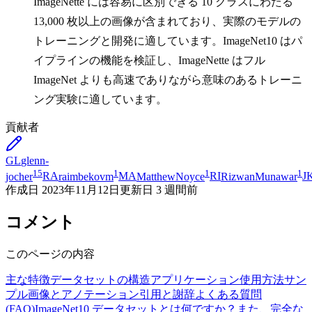
ImageNette には容易に区別できる 10 クラスにわたる
13,000 枚以上の画像が含まれており、実際のモデルの
トレーニングと開発に適しています。ImageNet10 はパ
イプラインの機能を検証し、ImageNette はフル
ImageNet よりも高速でありながら意味のあるトレーニ
ング実験に適しています。
貢献者
GL
glenn-
15
1
1
1
jocher
RA
raimbekovm
MA
MatthewNoyce
RI
RizwanMunawar
J
作成日
2023年11月12日
更新日
3 週間前
コメント
このページの内容
主な特徴
データセットの構造
アプリケーション
使用方法
サン
プル画像とアノテーション
引用と謝辞
よくある質問
(FAQ)
ImageNet10 データセットとは何ですか？また、完全な