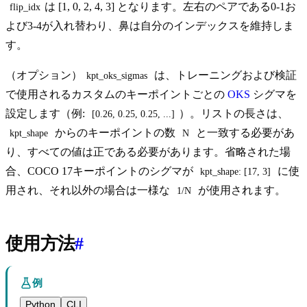
は [1, 0, 2, 4, 3] となります。左右のペアである0-1お
flip_idx
よび3-4が入れ替わり、鼻は自分のインデックスを維持しま
す。
（オプション）
は、トレーニングおよび検証
kpt_oks_sigmas
で使用されるカスタムのキーポイントごとの
OKS
シグマを
設定します（例:
）。リストの長さは、
[0.26, 0.25, 0.25, ...]
からのキーポイントの数
と一致する必要があ
kpt_shape
N
り、すべての値は正である必要があります。省略された場
合、COCO 17キーポイントのシグマが
に使
kpt_shape: [17, 3]
用され、それ以外の場合は一様な
が使用されます。
1/N
使用方法
#
例
Python
CLI