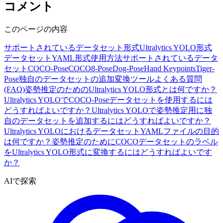
コメント
このページの内容
サポートされているデータセット形式
Ultralytics YOLO形式
データセットYAML形式
使用方法
サポートされているデータ
セット
COCO-Pose
COCO8-Pose
Dog-Pose
Hand Keypoints
Tiger-
Pose
独自のデータセットの追加
変換ツール
よくある質問
(FAQ)
姿勢推定のためのUltralytics YOLO形式とは何ですか？
Ultralytics YOLOでCOCO-Poseデータセットを使用するには
どうすればよいですか？
Ultralytics YOLOで姿勢推定用に独
自のデータセットを追加するにはどうすればよいですか？
Ultralytics YOLOにおけるデータセットYAMLファイルの目的
は何ですか？
姿勢推定のためにCOCOデータセットのラベル
をUltralytics YOLO形式に変換するにはどうすればよいです
か？
AIで探索