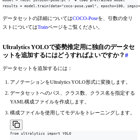
model = YOLO("yolo26n-pose.pt")  # load pretrained model

results = model.train(data="coco-pose.yaml", epochs=100, imgsz
データセットの詳細については
COCO-Pose
を、引数の全リ
ストについては
Train
ページをご覧ください。
Ultralytics YOLOで姿勢推定用に独自のデータセ
ットを追加するにはどうすればよいですか？
#
データセットを追加するには：
アノテーションをUltralytics YOLO形式に変換します。
データセットへのパス、クラス数、クラス名を指定する
YAML構成ファイルを作成します。
構成ファイルを使用してモデルをトレーニングします。
from ultralytics import YOLO
