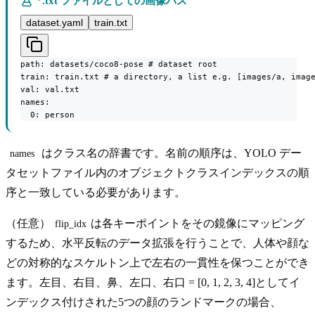
`*.txt`ファイルとしての画像パス
dataset.yaml
train.txt
path: datasets/coco8-pose # dataset root

train: train.txt # a directory, a list e.g. [images/a, image
val: val.txt

names:

  0: person
はクラス名の辞書です。名前の順序は、YOLO デー
names
タセットファイル内のオブジェクトクラスインデックスの順
序と一致している必要があります。
（任意）
は各キーポイントをその鏡像にマッピング
flip_idx
するため、水平反転のデータ拡張を行うことで、人体や顔な
どの対称的なスケルトン上で左右の一貫性を保つことができ
ます。左目、右目、鼻、左口、右口 = [0, 1, 2, 3, 4]としてイ
ンデックス付けされた5つの顔のランドマークの場合、