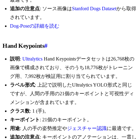
追加の注意点
: ソース画像は
Stanford Dogs Dataset
から取得
されています。
Dog-Poseの詳細を読む
Hand Keypoints
#
説明
:
Ultralytics
Hand Keypointsデータセットは26,768枚の
画像で構成されており、そのうち18,776枚がトレーニン
グ用、7,992枚が検証用に割り当てられています。
ラベル形式
: 上記で説明したUltralytics YOLO形式と同じ
ですが、人間の手用の21個のキーポイントと可視性ディ
メンションが含まれています。
クラス数
: 1 (手)。
キーポイント
: 21個のキーポイント。
用途
: 人の手の姿勢推定や
ジェスチャー認識
に最適です。
追加の注意点
: キーポイントのアノテーションは、一貫し