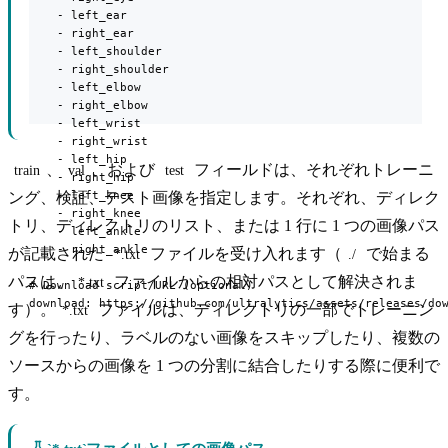
    - left_ear

    - right_ear

    - left_shoulder

    - right_shoulder

    - left_elbow

    - right_elbow

    - left_wrist

    - right_wrist

    - left_hip

、
、および
フィールドは、それぞれトレーニ
train
val
test
    - right_hip

    - left_knee

ング、検証、テスト画像を指定します。それぞれ、ディレク
    - right_knee

トリ、ディレクトリのリスト、または 1 行に 1 つの画像パス
    - left_ankle

    - right_ankle

が記載された
ファイルを受け入れます（
で始まる
*.txt
./
パスは、
ファイルからの相対パスとして解決されま
*.txt
# Download script/URL (optional)

download: https://github.com/ultralytics/assets/releases/do
す）。
ファイルは、ディレクトリの一部でトレーニン
*.txt
グを行ったり、ラベルのない画像をスキップしたり、複数の
ソースからの画像を 1 つの分割に結合したりする際に便利で
す。