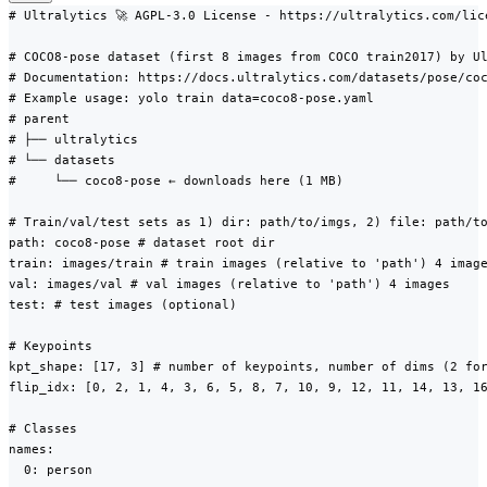
# Ultralytics 🚀 AGPL-3.0 License - https://ultralytics.com/lice
# COCO8-pose dataset (first 8 images from COCO train2017) by Ul
# Documentation: https://docs.ultralytics.com/datasets/pose/coc
# Example usage: yolo train data=coco8-pose.yaml

# parent

# ├── ultralytics

# └── datasets

#     └── coco8-pose ← downloads here (1 MB)

# Train/val/test sets as 1) dir: path/to/imgs, 2) file: path/to
path: coco8-pose # dataset root dir

train: images/train # train images (relative to 'path') 4 image
val: images/val # val images (relative to 'path') 4 images

test: # test images (optional)

# Keypoints

kpt_shape: [17, 3] # number of keypoints, number of dims (2 for
flip_idx: [0, 2, 1, 4, 3, 6, 5, 8, 7, 10, 9, 12, 11, 14, 13, 16
# Classes

names:

  0: person
