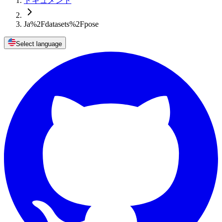
ドキュメント
Ja%2Fdatasets%2Fpose
Select language