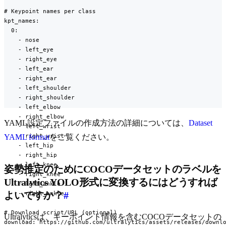
# Keypoint names per class

kpt_names:

  0:

    - nose

    - left_eye

    - right_eye

    - left_ear

    - right_ear

    - left_shoulder

    - right_shoulder

    - left_elbow

    - right_elbow

YAML設定ファイルの作成方法の詳細については、
Dataset
    - left_wrist

    - right_wrist

YAML format
をご覧ください。
    - left_hip

    - right_hip

    - left_knee

姿勢推定のためにCOCOデータセットのラベルを
    - right_knee

Ultralytics YOLO形式に変換するにはどうすれば
    - left_ankle

    - right_ankle

よいですか？
#
# Download script/URL (optional)

Ultralyticsは、キーポイント情報を含むCOCOデータセットの
download: https://github.com/ultralytics/assets/releases/downl