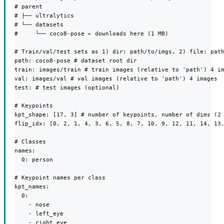
# parent

# ├── ultralytics

# └── datasets

#     └── coco8-pose ← downloads here (1 MB)

# Train/val/test sets as 1) dir: path/to/imgs, 2) file: path
path: coco8-pose # dataset root dir

train: images/train # train images (relative to 'path') 4 im
val: images/val # val images (relative to 'path') 4 images

test: # test images (optional)

# Keypoints

kpt_shape: [17, 3] # number of keypoints, number of dims (2 
flip_idx: [0, 2, 1, 4, 3, 6, 5, 8, 7, 10, 9, 12, 11, 14, 13,
# Classes

names:

  0: person

# Keypoint names per class

kpt_names:

  0:

    - nose

    - left_eye

    - right_eye
