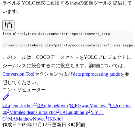
ラベルをYOLO形式に変換するための変換ツールを提供して
います。
from ultralytics.data.converter import convert_coco

convert_coco(labels_dir="path/to/coco/annotations/", use_keypo
このツールは、COCOデータセットをYOLOプロジェクトに
シームレスに統合するのに役立ちます。詳細については、
Conversion Tool
セクションおよび
data preprocessing guide
を参
照してください。
コントリビューター
22
5
4
GL
glenn-jocher
RA
raimbekovm
RI
RizwanMunawar
CO
cosmo-
2
1
1
gb
MI
miles-deans-ultralytics
LA
Laughing-q
Y-
Y-T-
1
1
1
G
MA
MatthewNoyce
JK
jk4e
作成日
2023年11月12日
更新日
3 時間前