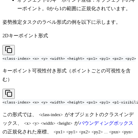
ーポイント。0から1の範囲に正規化されています。
姿勢推定タスクのラベル形式の例を以下に示します。
2Dキーポイント形式
<class-index> <x> <y> <width> <height> <px1> <py1> <px2> <py2>
キーポイント可視性付き形式（ポイントごとの可視性を含
む）
<class-index> <x> <y> <width> <height> <px1> <py1> <p1-visibil
この形式では、
がオブジェクトのクラスインデ
<class-index>
ックス、
が
バウンディングボックス
<x> <y> <width> <height>
の正規化された座標、
<px1> <py1> <px2> <py2> ... <pxn> <pyn>