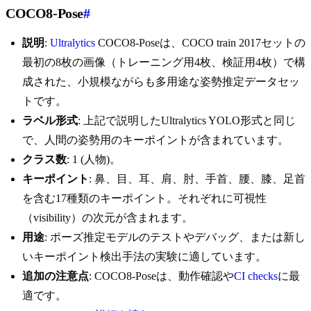
COCO8-Pose
#
説明
:
Ultralytics
COCO8-Poseは、COCO train 2017セットの
最初の8枚の画像（トレーニング用4枚、検証用4枚）で構
成された、小規模ながらも多用途な姿勢推定データセッ
トです。
ラベル形式
: 上記で説明したUltralytics YOLO形式と同じ
で、人間の姿勢用のキーポイントが含まれています。
クラス数
: 1 (人物)。
キーポイント
: 鼻、目、耳、肩、肘、手首、腰、膝、足首
を含む17種類のキーポイント。それぞれに可視性
（visibility）の次元が含まれます。
用途
: ポーズ推定モデルのテストやデバッグ、または新し
いキーポイント検出手法の実験に適しています。
追加の注意点
: COCO8-Poseは、動作確認や
CI checks
に最
適です。