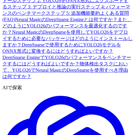
トール
ステップ 2: YOLO26をONNX形式にエクスポートす
る
ステップ 3: デプロイと推論の実行
ステップ 4: パフォーマ
ンスのベンチマーク
ステップ 5: 追加機能
要約
よくある質問
(FAQ)
Neural MagicのDeepSparse Engineとは何ですか？また、
どのようにYOLO26のパフォーマンスを最適化するのです
か？
Neural MagicのDeepSparseを使用してYOLO26をデプロ
イするために必要なパッケージはどのようにインストールし
ますか？
DeepSparseで使用するためにYOLO26モデルを
ONNX形式に変換するにはどうすればよいですか？
DeepSparse EngineでYOLO26のパフォーマンスをベンチマー
クするにはどうすればよいですか？
物体検出タスクにおい
て、YOLO26でNeural MagicのDeepSparseを使用すべき理由
は何ですか？
AIで探索