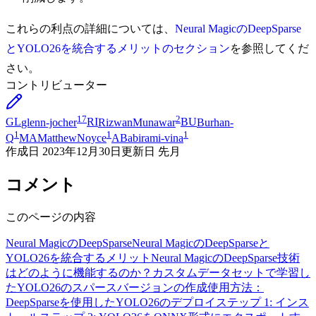
これらの利点の詳細については、
Neural MagicのDeepSparse
とYOLO26を統合するメリットのセクション
を参照してくだ
さい。
コントリビューター
17
2
GL
glenn-jocher
RI
RizwanMunawar
BU
Burhan-
1
1
1
Q
MA
MatthewNoyce
AB
abirami-vina
作成日
2023年12月30日
更新日
先月
コメント
このページの内容
Neural MagicのDeepSparse
Neural MagicのDeepSparseと
YOLO26を統合するメリット
Neural MagicのDeepSparse技術
はどのように機能するのか？
カスタムデータセットで学習し
たYOLO26のスパースバージョンの作成
使用方法：
DeepSparseを使用したYOLO26のデプロイ
ステップ 1: インス