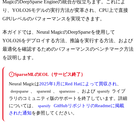
MagicのDeepSparse Engineの統合が役立ちます。これによ
り、YOLO26モデルの実行方法が変革され、CPU上で直接
GPUレベルのパフォーマンスを実現できます。
本ガイドでは、Neural MagicのDeepSparseを使用して
YOLO26をデプロイする方法、推論を実行する方法、および
最適化を確認するためのパフォーマンスのベンチマーク方法
を説明します。
SparseMLのEOL（サービス終了）
Neural Magicは
2025年1月にRed Hatによって買収され
、
、
、
、および
ライブ
deepsparse
sparseml
sparsezoo
sparsify
ラリのコミュニティ版のサポートを終了しています。詳細
については、
GitHubリポジトリのReadmeに掲載
sparsify
された通知
を参照してください。