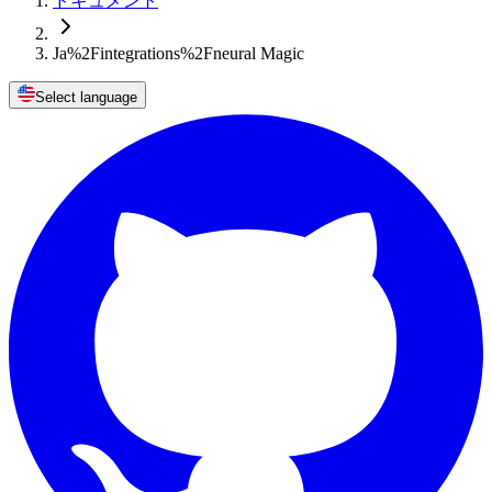
ドキュメント
Ja%2Fintegrations%2Fneural Magic
Select language