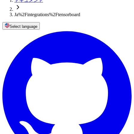
ドキュメント
Ja%2Fintegrations%2Ftensorboard
Select language