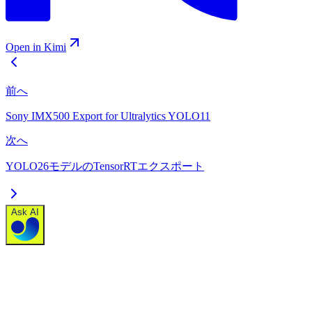
Open in Kimi
前へ
Sony IMX500 Export for Ultralytics YOLO11
次へ
YOLO26モデルのTensorRTエクスポート
Ask AI