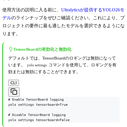
使用方法の説明に入る前に、
Ultralyticsが提供するYOLO26モ
デル
のラインナップをぜひご確認ください。これにより、プ
ロジェクトの要件に最も適したモデルを選択できるようにな
ります。
TensorBoardの有効化と無効化
デフォルトでは、TensorBoardのロギングは無効になって
います。
コマンドを使用して、ロギングを有
yolo settings
効または無効にすることができます。
CLI
# Enable TensorBoard logging

yolo settings tensorboard=True

# Disable TensorBoard logging

yolo settings tensorboard=False