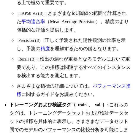
る上で極めて重要です。
: さまざまなIoU閾値の範囲で計算され
mAP50-95 (B)
た
平均適合率
（Mean Average Precision）。精度のより
包括的な評価を提供します。
: 正しく予測された陽性観測の比率を示
Precision (B)
し、予測の
精度
を理解するための鍵となります。
: 検出の漏れが重要となるモデルにおいて重
Recall (B)
要であり、この指標は関連するすべてのインスタンス
を検出する能力を測定します。
さまざまな指標の詳細については、
パフォーマンス指
標
に関するガイドをお読みください。
トレーニングおよび検証タグ（
、
）
: これらの
train
val
タグは、トレーニングデータセットおよび検証データセ
ットの指標を具体的に表示し、さまざまなデータセット
間でのモデルのパフォーマンスの比較分析を可能にしま