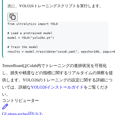
次に、YOLO26トレーニングスクリプトを実行します。
from ultralytics import YOLO

# Load a pretrained model

model = YOLO("yolo26n.pt")

# Train the model

results = model.train(data="coco8.yaml", epochs=100, imgsz=
TensorBoardはColab内でトレーニングの進捗状況を可視化
し、損失や精度などの指標に関するリアルタイムの洞察を提
供します。YOLO26のトレーニングの設定に関する詳細につ
いては、詳細な
YOLO26インストールガイド
をご覧くださ
い。
コントリビューター
16
GL
glenn-jocher
Y-
Y-T-