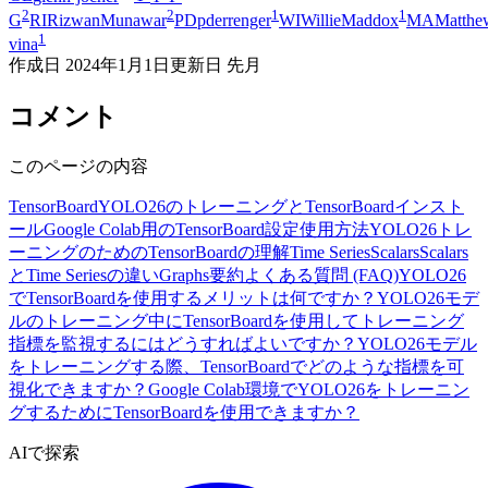
2
2
1
1
G
RI
RizwanMunawar
PD
pderrenger
WI
WillieMaddox
MA
Matthe
1
vina
作成日
2024年1月1日
更新日
先月
コメント
このページの内容
TensorBoard
YOLO26のトレーニングとTensorBoard
インスト
ール
Google Colab用のTensorBoard設定
使用方法
YOLO26トレ
ーニングのためのTensorBoardの理解
Time Series
Scalars
Scalars
とTime Seriesの違い
Graphs
要約
よくある質問 (FAQ)
YOLO26
でTensorBoardを使用するメリットは何ですか？
YOLO26モデ
ルのトレーニング中にTensorBoardを使用してトレーニング
指標を監視するにはどうすればよいですか？
YOLO26モデル
をトレーニングする際、TensorBoardでどのような指標を可
視化できますか？
Google Colab環境でYOLO26をトレーニン
グするためにTensorBoardを使用できますか？
AIで探索