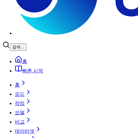
검색...
홈
빠른 시작
홈
모드
작업
모델
비교
데이터셋