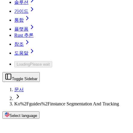
솔루션
가이드
통합
플랫폼
Rust 추론
참조
도움말
Loading
Please wait
Toggle Sidebar
문서
Ko%2Fguides%2Finstance Segmentation And Tracking
Select language