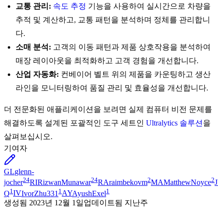
교통 관리:
속도 추정
기능을 사용하여 실시간으로 차량을
추적 및 계산하고, 교통 패턴을 분석하며 정체를 관리합니
다.
소매 분석:
고객의 이동 패턴과 제품 상호작용을 분석하여
매장 레이아웃을 최적화하고 고객 경험을 개선합니다.
산업 자동화:
컨베이어 벨트 위의 제품을 카운팅하고 생산
라인을 모니터링하여 품질 관리 및 효율성을 개선합니다.
더 전문화된 애플리케이션을 보려면 실제 컴퓨터 비전 문제를
해결하도록 설계된 포괄적인 도구 세트인
Ultralytics 솔루션
을
살펴보십시오.
기여자
GL
glenn-
24
24
2
2
jocher
RI
RizwanMunawar
RA
raimbekovm
MA
MatthewNoyce
1
1
1
Q
IV
IvorZhu331
AY
AyushExel
생성됨
2023년 12월 1일
업데이트됨
지난주