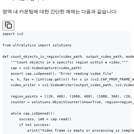
영역 내 카운팅에 대한 간단한 예제는 다음과 같습니다:
import cv2

from ultralytics import solutions

def count_objects_in_region(video_path, output_video_path, mode
    """Count objects in a specific region within a video."""

    cap = cv2.VideoCapture(video_path)

    assert cap.isOpened(), "Error reading video file"

    w, h, fps = (int(cap.get(x)) for x in (cv2.CAP_PROP_FRAME_W
    video_writer = cv2.VideoWriter(output_video_path, cv2.Video
    region_points = [(20, 400), (1080, 400), (1080, 360), (20, 
    counter = solutions.ObjectCounter(show=True, region=region_
    while cap.isOpened():

        success, im0 = cap.read()

        if not success:

            print("Video frame is empty or processing is comple