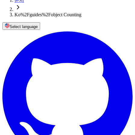
문서
Ko%2Fguides%2Fobject Counting
Select language