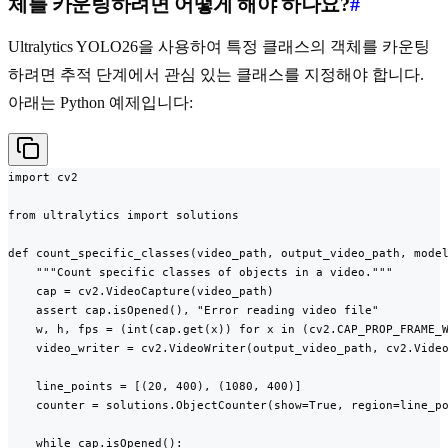
체를 카운팅하려면 어떻게 해야 하나요?
#
Ultralytics YOLO26을 사용하여 특정 클래스의 객체를 카운팅
하려면 추적 단계에서 관심 있는 클래스를 지정해야 합니다.
아래는 Python 예제입니다:
import cv2

from ultralytics import solutions

def count_specific_classes(video_path, output_video_path, model
    """Count specific classes of objects in a video."""

    cap = cv2.VideoCapture(video_path)

    assert cap.isOpened(), "Error reading video file"

    w, h, fps = (int(cap.get(x)) for x in (cv2.CAP_PROP_FRAME_W
    video_writer = cv2.VideoWriter(output_video_path, cv2.Video
    line_points = [(20, 400), (1080, 400)]

    counter = solutions.ObjectCounter(show=True, region=line_po
    while cap.isOpened():
