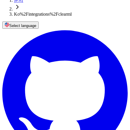
문서
Ko%2Fintegrations%2Fclearml
Select language