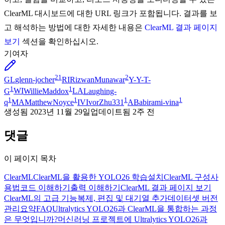
ClearML 대시보드에 대한 URL 링크가 포함됩니다. 결과를 보
고 해석하는 방법에 대한 자세한 내용은
ClearML 결과 페이지
보기
섹션을 확인하십시오.
기여자
21
2
GL
glenn-jocher
RI
RizwanMunawar
Y-
Y-T-
1
1
G
WI
WillieMaddox
LA
Laughing-
1
1
1
1
q
MA
MatthewNoyce
IV
IvorZhu331
AB
abirami-vina
생성됨
2023년 11월 29일
업데이트됨
2주 전
댓글
이 페이지 목차
ClearML
ClearML을 활용한 YOLO26 학습
설치
ClearML 구성
사
용법
코드 이해하기
출력 이해하기
ClearML 결과 페이지 보기
ClearML의 고급 기능
복제, 편집 및 대기열 추가
데이터셋 버전
관리
요약
FAQ
Ultralytics YOLO26과 ClearML을 통합하는 과정
은 무엇입니까?
머신러닝 프로젝트에 Ultralytics YOLO26과