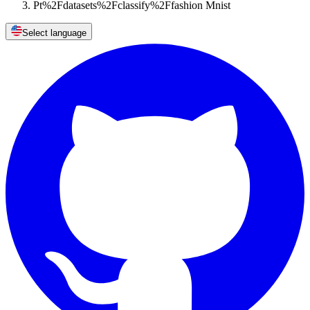
Pt%2Fdatasets%2Fclassify%2Ffashion Mnist
Select language