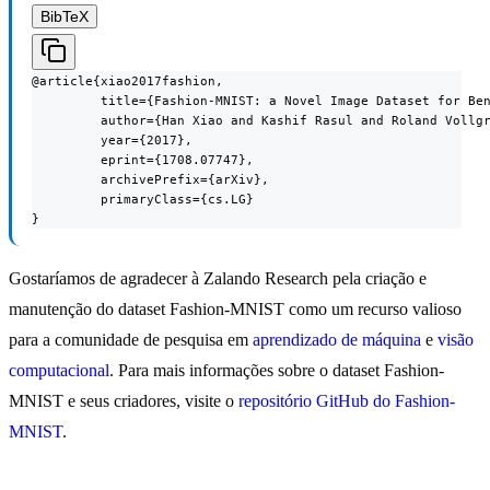
BibTeX
@article{xiao2017fashion,

         title={Fashion-MNIST: a Novel Image Dataset for Ben
         author={Han Xiao and Kashif Rasul and Roland Vollgr
         year={2017},

         eprint={1708.07747},

         archivePrefix={arXiv},

         primaryClass={cs.LG}

}
Gostaríamos de agradecer à Zalando Research pela criação e
manutenção do dataset Fashion-MNIST como um recurso valioso
para a comunidade de pesquisa em
aprendizado de máquina
e
visão
computacional
. Para mais informações sobre o dataset Fashion-
MNIST e seus criadores, visite o
repositório GitHub do Fashion-
MNIST
.