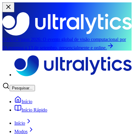
YOLO Vision 2026:
O evento global de visão computacional por
IA regressa a 13 de setembro, presencialmente e online.
Saltar para o conteúdo principal
Pesquisar...
Início
Início Rápido
Início
Modos