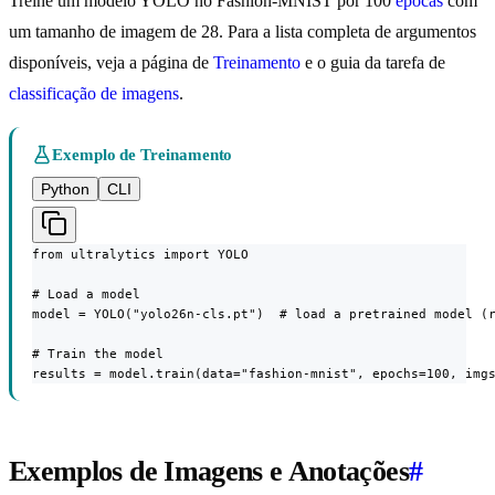
Treine um modelo YOLO no Fashion-MNIST por 100
épocas
com
um tamanho de imagem de 28. Para a lista completa de argumentos
disponíveis, veja a página de
Treinamento
e o guia da tarefa de
classificação de imagens
.
Exemplo de Treinamento
Python
CLI
from ultralytics import YOLO

# Load a model

model = YOLO("yolo26n-cls.pt")  # load a pretrained model (r
# Train the model

results = model.train(data="fashion-mnist", epochs=100, img
Exemplos de Imagens e Anotações
#