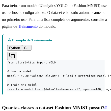
Para treinar um modelo Ultralytics YOLO no Fashion-MNIST, use
os trechos de código abaixo. O dataset é baixado automaticamente
no primeiro uso. Para uma lista completa de argumentos, consulte a
página de
Treinamento
do modelo.
Exemplo de Treinamento
Python
CLI
from ultralytics import YOLO

# Load a model

model = YOLO("yolo26n-cls.pt")  # load a pretrained model (r
# Train the model

results = model.train(data="fashion-mnist", epochs=100, img
Quantas classes o dataset Fashion-MNIST possui?
#