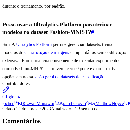
durante o treinamento, por padrão.
Posso usar a Ultralytics Platform para treinar
modelos no dataset Fashion-MNIST?
#
Sim. A
Ultralytics Platform
permite gerenciar datasets, treinar
modelos de
classificação de imagens
e implantá-los sem codificação
extensiva. É uma maneira conveniente de executar experimentos
com o Fashion-MNIST na nuvem, e você pode explorar mais
opções em nossa
visão geral de datasets de classificação
.
Contribuidores
GL
glenn-
14
3
2
1
jocher
RI
RizwanMunawar
RA
raimbekovm
MA
MatthewNoyce
J
Criado
12 de nov. de 2023
Atualizado
há 3 semanas
Comentários