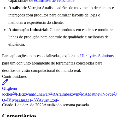
capacidades de
estimativa de velocidade
.
Análise de Varejo:
Analise padrões de movimento de clientes e
interações com produtos para otimizar layouts de lojas e
melhorar a experiência do cliente.
Automação Industrial:
Conte produtos em esteiras e monitore
linhas de produção para controle de qualidade e melhorias de
eficiência.
Para aplicações mais especializadas, explora as
Ultralytics Solutions
para um conjunto abrangente de ferramentas concebidas para
desafios de visão computacional do mundo real.
Contribuidores
GL
glenn-
24
24
2
2
jocher
RI
RizwanMunawar
RA
raimbekovm
MA
MatthewNoyce
1
1
1
Q
IV
IvorZhu331
AY
AyushExel
Criado
1 de dez. de 2023
Atualizado
semana passada
Comentários