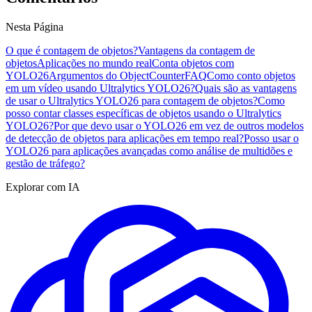
Nesta Página
O que é contagem de objetos?
Vantagens da contagem de
objetos
Aplicações no mundo real
Conta objetos com
YOLO26
Argumentos do ObjectCounter
FAQ
Como conto objetos
em um vídeo usando Ultralytics YOLO26?
Quais são as vantagens
de usar o Ultralytics YOLO26 para contagem de objetos?
Como
posso contar classes específicas de objetos usando o Ultralytics
YOLO26?
Por que devo usar o YOLO26 em vez de outros modelos
de detecção de objetos para aplicações em tempo real?
Posso usar o
YOLO26 para aplicações avançadas como análise de multidões e
gestão de tráfego?
Explorar com IA