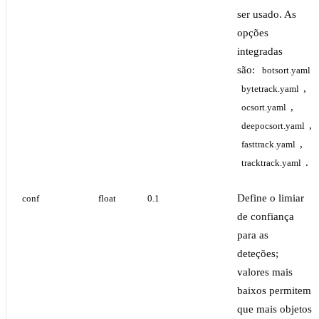
ser usado. As
opções
integradas
são:
,
botsort.yaml
,
bytetrack.yaml
,
ocsort.yaml
,
deepocsort.yaml
,
fasttrack.yaml
.
tracktrack.yaml
Define o limiar
conf
float
0.1
de confiança
para as
deteções;
valores mais
baixos permitem
que mais objetos