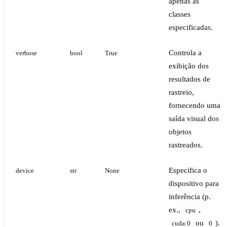
apenas as
classes
especificadas.
Controla a
verbose
bool
True
exibição dos
resultados de
rastreio,
fornecendo uma
saída visual dos
objetos
rastreados.
Especifica o
device
str
None
dispositivo para
inferência (p.
ex.,
,
cpu
ou
).
cuda:0
0