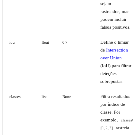
sejam
rastreados, mas
podem incluir
falsos positivos.
Define o limiar
iou
float
0.7
de
Intersection
over Union
(IoU) para filtrar
deteções
sobrepostas.
Filtra resultados
classes
list
None
por índice de
classe. Por
exemplo,
classes=
rastreia
[0, 2, 3]