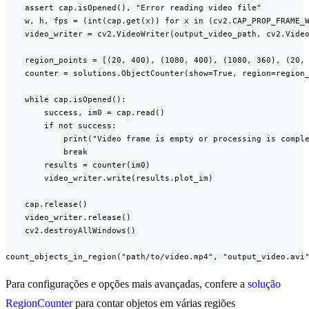
    assert cap.isOpened(), "Error reading video file"

    w, h, fps = (int(cap.get(x)) for x in (cv2.CAP_PROP_FRAME_W
    video_writer = cv2.VideoWriter(output_video_path, cv2.Video
    region_points = [(20, 400), (1080, 400), (1080, 360), (20, 
    counter = solutions.ObjectCounter(show=True, region=region_
    while cap.isOpened():

        success, im0 = cap.read()

        if not success:

            print("Video frame is empty or processing is comple
            break

        results = counter(im0)

        video_writer.write(results.plot_im)

    cap.release()

    video_writer.release()

    cv2.destroyAllWindows()

count_objects_in_region("path/to/video.mp4", "output_video.avi
Para configurações e opções mais avançadas, confere a
solução
RegionCounter
para contar objetos em várias regiões