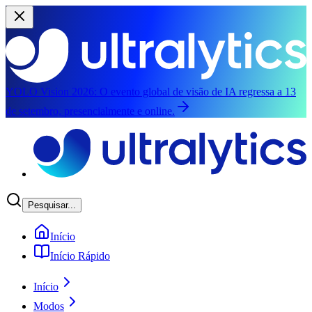
YOLO Vision 2026:
O evento global de visão de IA regressa a 13
de setembro, presencialmente e online.
Saltar para o conteúdo principal
Pesquisar...
Início
Início Rápido
Início
Modos