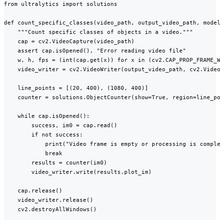
from ultralytics import solutions

def count_specific_classes(video_path, output_video_path, model
    """Count specific classes of objects in a video."""

    cap = cv2.VideoCapture(video_path)

    assert cap.isOpened(), "Error reading video file"

    w, h, fps = (int(cap.get(x)) for x in (cv2.CAP_PROP_FRAME_W
    video_writer = cv2.VideoWriter(output_video_path, cv2.Video
    line_points = [(20, 400), (1080, 400)]

    counter = solutions.ObjectCounter(show=True, region=line_po
    while cap.isOpened():

        success, im0 = cap.read()

        if not success:

            print("Video frame is empty or processing is comple
            break

        results = counter(im0)

        video_writer.write(results.plot_im)

    cap.release()

    video_writer.release()

    cv2.destroyAllWindows()
