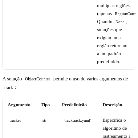
múltiplas regiões
(apenas
RegionCount
Quando
,
None
soluções que
exigem uma
região retornam
a um padrão
predefinido.
A solução
permite o uso de vários argumentos de
ObjectCounter
:
track
Argumento
Tipo
Predefinição
Descrição
Especifica o
tracker
str
'tracktrack.yaml'
algoritmo de
rastreamento a