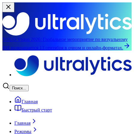
YOLO Vision 2026:
Глобальное мероприятие по визуальному
ИИ возвращается 13 сентября в очном и онлайн-форматах.
Перейти к основному содержимому
Поиск...
Главная
Быстрый старт
Главная
Режимы