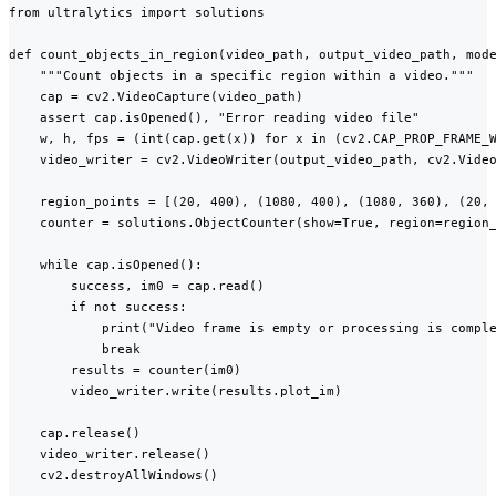
from ultralytics import solutions

def count_objects_in_region(video_path, output_video_path, mode
    """Count objects in a specific region within a video."""

    cap = cv2.VideoCapture(video_path)

    assert cap.isOpened(), "Error reading video file"

    w, h, fps = (int(cap.get(x)) for x in (cv2.CAP_PROP_FRAME_W
    video_writer = cv2.VideoWriter(output_video_path, cv2.Video
    region_points = [(20, 400), (1080, 400), (1080, 360), (20, 
    counter = solutions.ObjectCounter(show=True, region=region_
    while cap.isOpened():

        success, im0 = cap.read()

        if not success:

            print("Video frame is empty or processing is comple
            break

        results = counter(im0)

        video_writer.write(results.plot_im)

    cap.release()

    video_writer.release()

    cv2.destroyAllWindows()
