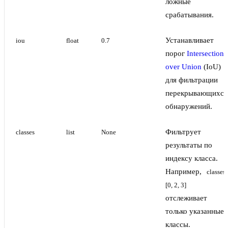
ложные
срабатывания.
Устанавливает
iou
float
0.7
порог
Intersection
over Union
(IoU)
для фильтрации
перекрывающихся
обнаружений.
Фильтрует
classes
list
None
результаты по
индексу класса.
Например,
classes
[0, 2, 3]
отслеживает
только указанные
классы.