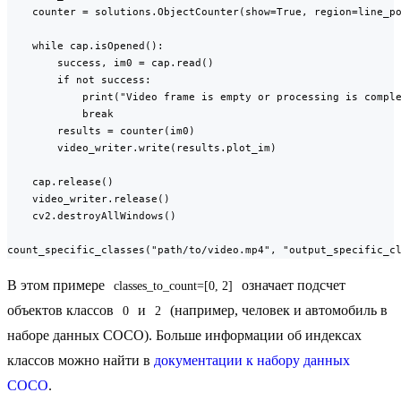
    counter = solutions.ObjectCounter(show=True, region=line_po
    while cap.isOpened():

        success, im0 = cap.read()

        if not success:

            print("Video frame is empty or processing is comple
            break

        results = counter(im0)

        video_writer.write(results.plot_im)

    cap.release()

    video_writer.release()

    cv2.destroyAllWindows()

count_specific_classes("path/to/video.mp4", "output_specific_c
В этом примере
означает подсчет
classes_to_count=[0, 2]
объектов классов
и
(например, человек и автомобиль в
0
2
наборе данных COCO). Больше информации об индексах
классов можно найти в
документации к набору данных
COCO
.