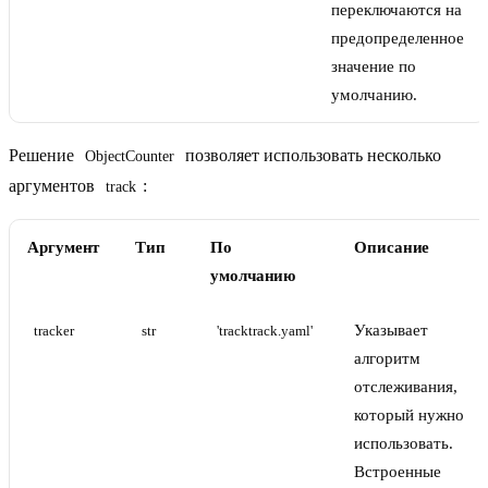
переключаются на
предопределенное
значение по
умолчанию.
Решение
позволяет использовать несколько
ObjectCounter
аргументов
:
track
Аргумент
Тип
По
Описание
умолчанию
Указывает
tracker
str
'tracktrack.yaml'
алгоритм
отслеживания,
который нужно
использовать.
Встроенные