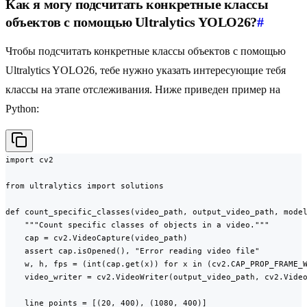
Как я могу подсчитать конкретные классы
объектов с помощью Ultralytics YOLO26?
#
Чтобы подсчитать конкретные классы объектов с помощью
Ultralytics YOLO26, тебе нужно указать интересующие тебя
классы на этапе отслеживания. Ниже приведен пример на
Python:
import cv2

from ultralytics import solutions

def count_specific_classes(video_path, output_video_path, model
    """Count specific classes of objects in a video."""

    cap = cv2.VideoCapture(video_path)

    assert cap.isOpened(), "Error reading video file"

    w, h, fps = (int(cap.get(x)) for x in (cv2.CAP_PROP_FRAME_W
    video_writer = cv2.VideoWriter(output_video_path, cv2.Video
    line_points = [(20, 400), (1080, 400)]
