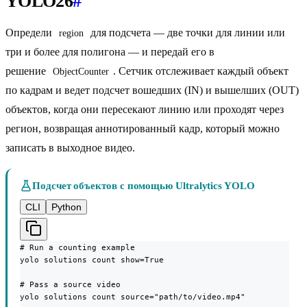
YOLO26
#
Определи
для подсчета — две точки для линии или
region
три и более для полигона — и передай его в
решение
. Сетчик отслеживает каждый объект
ObjectCounter
по кадрам и ведет подсчет вошедших (IN) и вышелших (OUT)
объектов, когда они пересекают линию или проходят через
регион, возвращая аннотированный кадр, который можно
записать в выходное видео.
Подсчет объектов с помощью Ultralytics YOLO
CLI
Python
# Run a counting example

yolo solutions count show=True

# Pass a source video

yolo solutions count source="path/to/video.mp4"
