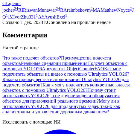
GL
glenn-
24
24
2
2
jocher
RI
RizwanMunawar
RA
raimbekovm
MA
MatthewNoyce
1
1
1
Q
IV
IvorZhu331
AY
AyushExel
Создано
1 дек. 2023 г.
Обновлено
на прошлой неделе
Комментарии
На этой странице
Что такое подсчет объектов?
Преимущества подсчета
объектов
Реальные сценарии применения
Подсчет объектов с
помощью YOLO26
Аргументы ObjectCounter
FAQ
Как мне
подсчитать объекты на видео с помощью Ultralytics YOLO26?
Каковы преимущества использования Ultralytics YOLO26 для
подсчета объектов?
Как я могу подсчитать конкретные классы
объектов с помощью Ultralytics YOLO26?
Почему стоит
использовать YOLO26, а не другие модели обнаружения
объектов для приложений реального времени?
Могу ли я
использовать YOLO26 для продвинутых задач, таких как
анализ толпы и управление дорожным движением?
Исследовать с помощью ИИ