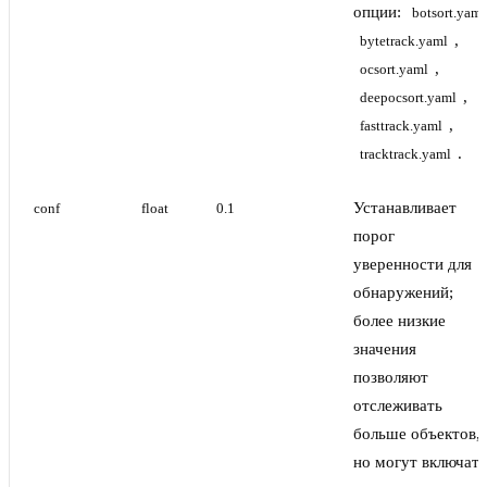
опции:
botsort.yaml
,
bytetrack.yaml
,
ocsort.yaml
,
deepocsort.yaml
,
fasttrack.yaml
.
tracktrack.yaml
Устанавливает
conf
float
0.1
порог
уверенности для
обнаружений;
более низкие
значения
позволяют
отслеживать
больше объектов,
но могут включать