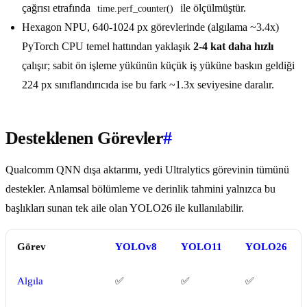
çağrısı etrafında
ile ölçülmüştür.
time.perf_counter()
Hexagon NPU, 640-1024 px görevlerinde (algılama ~3.4x)
PyTorch CPU temel hattından yaklaşık
2-4 kat daha hızlı
çalışır; sabit ön işleme yükünün küçük iş yüküne baskın geldiği
224 px sınıflandırıcıda ise bu fark ~1.3x seviyesine daralır.
Desteklenen Görevler
#
Qualcomm QNN dışa aktarımı, yedi Ultralytics görevinin tümünü
destekler. Anlamsal bölümleme ve derinlik tahmini yalnızca bu
başlıkları sunan tek aile olan YOLO26 ile kullanılabilir.
Görev
YOLOv8
YOLO11
YOLO26
Algıla
✅
✅
✅