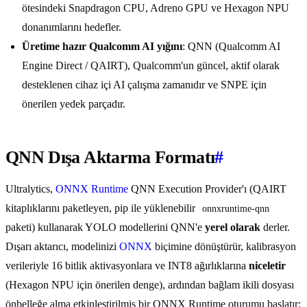
ötesindeki Snapdragon CPU, Adreno GPU ve Hexagon NPU
donanımlarını hedefler.
Üretime hazır Qualcomm AI yığını
: QNN (Qualcomm AI
Engine Direct / QAIRT), Qualcomm'un güncel, aktif olarak
desteklenen cihaz içi AI çalışma zamanıdır ve SNPE için
önerilen yedek parçadır.
QNN Dışa Aktarma Formatı
#
Ultralytics,
ONNX Runtime
QNN Execution Provider'ı (QAIRT
kitaplıklarını paketleyen, pip ile yüklenebilir
onnxruntime-qnn
paketi) kullanarak YOLO modellerini QNN'e
yerel olarak
derler.
Dışarı aktarıcı, modelinizi
ONNX
biçimine dönüştürür, kalibrasyon
verileriyle 16 bitlik aktivasyonlara ve INT8 ağırlıklarına
niceletir
(Hexagon NPU için önerilen denge), ardından bağlam ikili dosyası
önbelleğe alma etkinleştirilmiş bir ONNX Runtime oturumu başlatır;