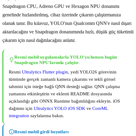
Snapdragon CPU, Adreno GPU ve Hexagon NPU donanımı
genelinde hızlandırılmış, cihaz üzerinde çıkarım çalıştırmanıza
olanak tanır. Bu kılavuz, YOLO'nun Qualcomm QNN'e nasıl dışarı
aktarılacağını ve Snapdragon donanımında hızlı, düşük güç tüketimli
çıkarım için nasıl dağıtılacağını anlatır.
Resmi mobil uygulamalarla YOLO'yu hemen bugün
Snapdragon NPU'larında çalıştır.
Resmi
Ultralytics Flutter plugin
, yedi YOLO26 görevinin
tümünde gerçek zamanlı kamera çıkarımı ve tekli görsel
tahmini için isteğe bağlı QNN desteği sağlar. QNN çalışma
zamanını etkinleştirin ve eklenti README dosyasında
açıklandığı gibi ONNX Runtime bağımlılığını ekleyin. iOS
dağıtımı için
Ultralytics YOLO iOS SDK
ve
CoreML
integration
sayfalarına bakın.
Resmi mobil girdi boyutları