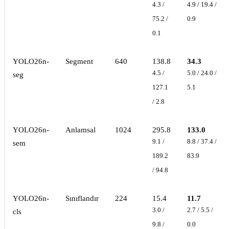
4.3 /
4.9 / 19.4 /
75.2 /
0.9
0.1
YOLO26n-
Segment
640
138.8
34.3
4.5 /
5.0 / 24.0 /
seg
127.1
5.1
/ 2.8
YOLO26n-
Anlamsal
1024
295.8
133.0
9.1 /
8.8 / 37.4 /
sem
189.2
83.9
/ 94.8
YOLO26n-
Sınıflandır
224
15.4
11.7
3.0 /
2.7 / 5.5 /
cls
9.8 /
0.0