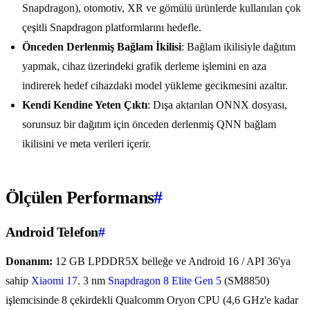
Snapdragon), otomotiv, XR ve gömülü ürünlerde kullanılan çok
çeşitli Snapdragon platformlarını hedefle.
Önceden Derlenmiş Bağlam İkilisi
: Bağlam ikilisiyle dağıtım
yapmak, cihaz üzerindeki grafik derleme işlemini en aza
indirerek hedef cihazdaki model yükleme gecikmesini azaltır.
Kendi Kendine Yeten Çıktı
: Dışa aktarılan ONNX dosyası,
sorunsuz bir dağıtım için önceden derlenmiş QNN bağlam
ikilisini ve meta verileri içerir.
Ölçülen Performans
#
Android Telefon
#
Donanım:
12 GB LPDDR5X belleğe ve Android 16 / API 36'ya
sahip
Xiaomi 17
. 3 nm
Snapdragon 8 Elite Gen 5
(SM8850)
işlemcisinde 8 çekirdekli Qualcomm Oryon CPU (4,6 GHz'e kadar