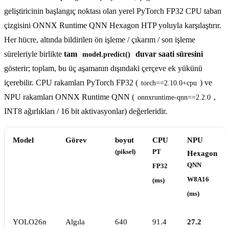
geliştiricinin başlangıç noktası olan yerel PyTorch FP32 CPU taban
çizgisini ONNX Runtime QNN Hexagon HTP yoluyla karşılaştırır.
Her hücre, altında bildirilen ön işleme / çıkarım / son işleme
süreleriyle birlikte
tam
duvar saati süresini
model.predict()
gösterir; toplam, bu üç aşamanın dışındaki çerçeve ek yükünü
içerebilir. CPU rakamları PyTorch FP32 (
) ve
torch==2.10.0+cpu
NPU rakamları ONNX Runtime QNN (
,
onnxruntime-qnn==2.2.0
INT8 ağırlıkları / 16 bit aktivasyonlar) değerleridir.
Model
Görev
boyut
CPU
NPU
(piksel)
PT
Hexagon
QNN
FP32
W8A16
(ms)
(ms)
YOLO26n
Algıla
640
91.4
27.2