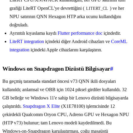
grafiği LiteRT OpenCL'ye devrettiğini (
) ve her
LITERT_CL
NPU satırının QNN Hexagon HTP arka ucunu kullandığını
doğruladı.
Ayrıntılı kıyaslama kaydı
Flutter performance doc
içindedir.
LiteRT integration
içindeki diğer Android cihazları ve
CoreML
integration
içindeki Apple cihazlarını karşılaştırın.
Windows on Snapdragon Dizüstü Bilgisayar
#
Bu geçmiş taramada standart öncesi v73 QNN ikili dosyaları
kullanıldı; anlamsal ve OBB için 1024 piksel girdiler kullanıldı. 32
GB belleğe ve Windows 11'e sahip bir Lenovo dizüstü bilgisayarda
çalıştırıldı.
Snapdragon X Elite
(X1E78100) işlemcisinde 12
çekirdekli Qualcomm Oryon CPU, Adreno GPU ve Hexagon NPU
(HTP v73) bulunur; tam Lenovo modeli kaydedilmedi. Bu
Windows-on-Snapdragon karşılaştırması, çoğu masaüstü