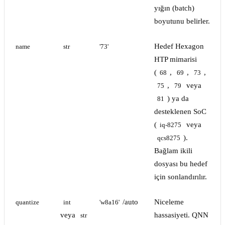
yığın (batch)
boyutunu belirler.
Hedef Hexagon
name
str
'73'
HTP mimarisi
(
,
,
,
68
69
73
,
veya
75
79
) ya da
81
desteklenen SoC
(
veya
iq-8275
).
qcs8275
Bağlam ikili
dosyası bu hedef
için sonlandırılır.
/auto
Niceleme
quantize
int
'w8a16'
veya
hassasiyeti. QNN
str