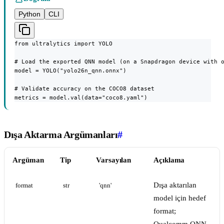
Python
CLI
from ultralytics import YOLO

# Load the exported QNN model (on a Snapdragon device with o
model = YOLO("yolo26n_qnn.onnx")

# Validate accuracy on the COCO8 dataset

metrics = model.val(data="coco8.yaml")
Dışa Aktarma Argümanları
#
Argüman
Tip
Varsayılan
Açıklama
Dışa aktarılan
format
str
'qnn'
model için hedef
format;