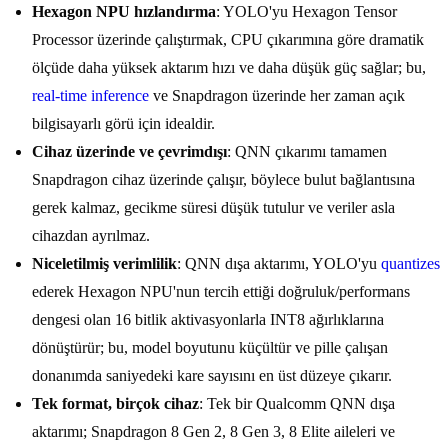
Hexagon NPU hızlandırma
: YOLO'yu Hexagon Tensor
Processor üzerinde çalıştırmak, CPU çıkarımına göre dramatik
ölçüde daha yüksek aktarım hızı ve daha düşük güç sağlar; bu,
real-time inference
ve Snapdragon üzerinde her zaman açık
bilgisayarlı görü için idealdir.
Cihaz üzerinde ve çevrimdışı
: QNN çıkarımı tamamen
Snapdragon cihaz üzerinde çalışır, böylece bulut bağlantısına
gerek kalmaz, gecikme süresi düşük tutulur ve veriler asla
cihazdan ayrılmaz.
Niceletilmiş verimlilik
: QNN dışa aktarımı, YOLO'yu
quantizes
ederek Hexagon NPU'nun tercih ettiği doğruluk/performans
dengesi olan 16 bitlik aktivasyonlarla INT8 ağırlıklarına
dönüştürür; bu, model boyutunu küçültür ve pille çalışan
donanımda saniyedeki kare sayısını en üst düzeye çıkarır.
Tek format, birçok cihaz
: Tek bir Qualcomm QNN dışa
aktarımı; Snapdragon 8 Gen 2, 8 Gen 3, 8 Elite aileleri ve