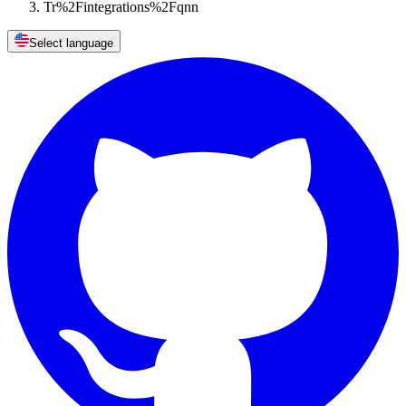
Tr%2Fintegrations%2Fqnn
Select language