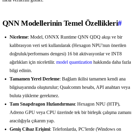
QNN Modellerinin Temel Özellikleri
#
Niceleme
: Model, ONNX Runtime QNN QDQ akışı ve bir
kalibrasyon veri seti kullanılarak (Hexagon NPU'nun önerilen
doğruluk/performans dengesi) 16 bit aktivasyonlar ve INT8
ağırlıkları için niceletilir.
model quantization
hakkında daha fazla
bilgi edinin.
Tamamen Yerel Derleme
: Bağlam ikilisi tamamen kendi ana
bilgisayarında oluşturulur; Qualcomm hesabı, API anahtarı veya
buluta yükleme gerekmez.
Tam Snapdragon Hızlandırması
: Hexagon NPU (HTP),
Adreno GPU veya CPU üzerinde tek bir birleşik çalışma zamanı
aracılığıyla çıkarım yap.
Geniş Cihaz Erişimi
: Telefonlarda, PC'lerde (Windows on