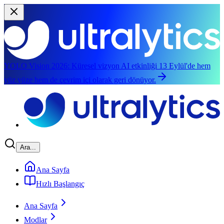
YOLO Vision 2026:
Küresel vizyon AI etkinliği 13 Eylül'de hem
yüz yüze hem de çevrim içi olarak geri dönüyor.
Ana içeriğe geç
Ara...
Ana Sayfa
Hızlı Başlangıç
Ana Sayfa
Modlar