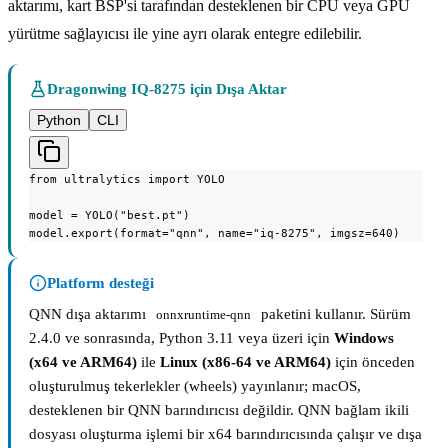
aktarımı, kart BSP'si tarafından desteklenen bir CPU veya GPU
yürütme sağlayıcısı ile yine ayrı olarak entegre edilebilir.
Dragonwing IQ-8275 için Dışa Aktar
Python
CLI
from ultralytics import YOLO

model = YOLO("best.pt")

model.export(format="qnn", name="iq-8275", imgsz=640)
Platform desteği
QNN dışa aktarımı
paketini kullanır. Sürüm
onnxruntime-qnn
2.4.0 ve sonrasında, Python 3.11 veya üzeri için
Windows
(x64 ve ARM64)
ile
Linux (x86-64 ve ARM64)
için önceden
oluşturulmuş tekerlekler (wheels) yayınlanır; macOS,
desteklenen bir QNN barındırıcısı değildir. QNN bağlam ikili
dosyası oluşturma işlemi bir x64 barındırıcısında çalışır ve dışa