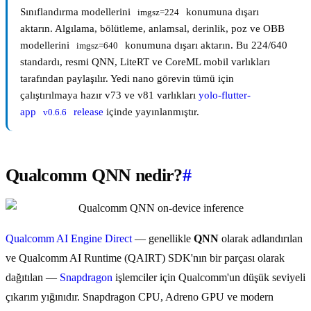
Sınıflandırma modellerini
konumuna dışarı
imgsz=224
aktarın. Algılama, bölütleme, anlamsal, derinlik, poz ve OBB
modellerini
konumuna dışarı aktarın. Bu 224/640
imgsz=640
standardı, resmi QNN, LiteRT ve CoreML mobil varlıkları
tarafından paylaşılır. Yedi nano görevin tümü için
çalıştırılmaya hazır v73 ve v81 varlıkları
yolo-flutter-
app
release
içinde yayınlanmıştır.
v0.6.6
Qualcomm QNN nedir?
#
Qualcomm AI Engine Direct
— genellikle
QNN
olarak adlandırılan
ve Qualcomm AI Runtime (QAIRT) SDK'nın bir parçası olarak
dağıtılan —
Snapdragon
işlemciler için Qualcomm'un düşük seviyeli
çıkarım yığınıdır. Snapdragon CPU, Adreno GPU ve modern