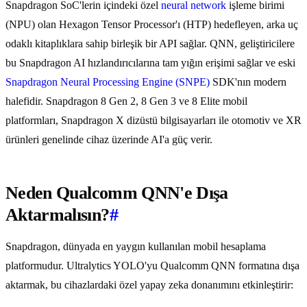
Snapdragon SoC'lerin içindeki özel
neural network
işleme birimi
(NPU) olan Hexagon Tensor Processor'ı (HTP) hedefleyen, arka uç
odaklı kitaplıklara sahip birleşik bir API sağlar. QNN, geliştiricilere
bu Snapdragon AI hızlandırıcılarına tam yığın erişimi sağlar ve eski
Snapdragon Neural Processing Engine (SNPE)
SDK'nın modern
halefidir. Snapdragon 8 Gen 2, 8 Gen 3 ve 8 Elite mobil
platformları, Snapdragon X dizüstü bilgisayarları ile otomotiv ve XR
ürünleri genelinde cihaz üzerinde AI'a güç verir.
Neden Qualcomm QNN'e Dışa
Aktarmalısın?
#
Snapdragon, dünyada en yaygın kullanılan mobil hesaplama
platformudur. Ultralytics YOLO'yu Qualcomm QNN formatına dışa
aktarmak, bu cihazlardaki özel yapay zeka donanımını etkinleştirir: