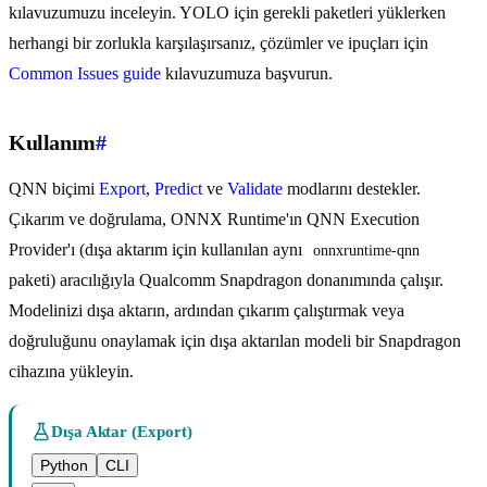
kılavuzumuzu inceleyin. YOLO için gerekli paketleri yüklerken
herhangi bir zorlukla karşılaşırsanız, çözümler ve ipuçları için
Common Issues guide
kılavuzumuza başvurun.
Kullanım
#
QNN biçimi
Export
,
Predict
ve
Validate
modlarını destekler.
Çıkarım ve doğrulama, ONNX Runtime'ın QNN Execution
Provider'ı (dışa aktarım için kullanılan aynı
onnxruntime-qnn
paketi) aracılığıyla Qualcomm Snapdragon donanımında çalışır.
Modelinizi dışa aktarın, ardından çıkarım çalıştırmak veya
doğruluğunu onaylamak için dışa aktarılan modeli bir Snapdragon
cihazına yükleyin.
Dışa Aktar (Export)
Python
CLI