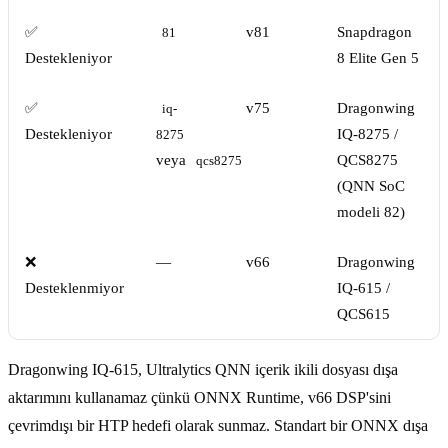
✅
v81
Snapdragon
81
Destekleniyor
8 Elite Gen 5
✅
v75
Dragonwing
iq-
Destekleniyor
IQ-8275 /
8275
veya
QCS8275
qcs8275
(QNN SoC
modeli 82)
❌
—
v66
Dragonwing
Desteklenmiyor
IQ-615 /
QCS615
Dragonwing IQ-615, Ultralytics QNN içerik ikili dosyası dışa
aktarımını kullanamaz çünkü ONNX Runtime, v66 DSP'sini
çevrimdışı bir HTP hedefi olarak sunmaz. Standart bir ONNX dışa