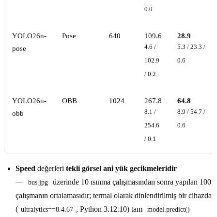
0.0
YOLO26n-
Pose
640
109.6
28.9
4.6 /
5.3 / 23.3 /
pose
102.9
0.6
/ 0.2
YOLO26n-
OBB
1024
267.8
64.8
8.1 /
8.9 / 54.7 /
obb
254.6
0.6
/ 0.1
Speed
değerleri
tekli görsel ani yük gecikmeleridir
—
üzerinde 10 ısınma çalışmasından sonra yapılan 100
bus.jpg
çalışmanın ortalamasıdır; termal olarak dinlendirilmiş bir cihazda
(
, Python 3.12.10) tam
ultralytics==8.4.67
model.predict()