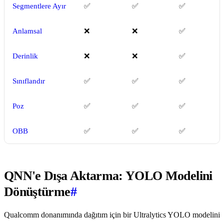
Segmentlere Ayır
✅
✅
✅
Anlamsal
❌
❌
✅
Derinlik
❌
❌
✅
Sınıflandır
✅
✅
✅
Poz
✅
✅
✅
OBB
✅
✅
✅
QNN'e Dışa Aktarma: YOLO Modelini
Dönüştürme
#
Qualcomm donanımında dağıtım için bir Ultralytics YOLO modelini