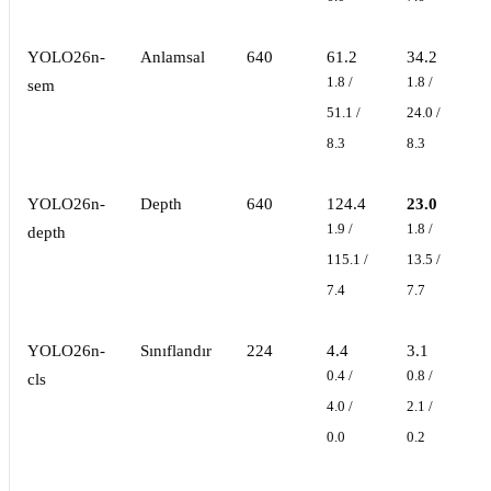
YOLO26n-
Anlamsal
640
61.2
34.2
1.8 /
1.8 /
sem
51.1 /
24.0 /
8.3
8.3
YOLO26n-
Depth
640
124.4
23.0
1.9 /
1.8 /
depth
115.1 /
13.5 /
7.4
7.7
YOLO26n-
Sınıflandır
224
4.4
3.1
0.4 /
0.8 /
cls
4.0 /
2.1 /
0.0
0.2