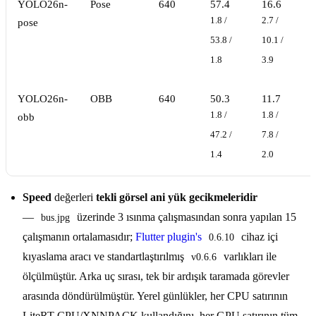
YOLO26n-
Pose
640
57.4
16.6
1.8 /
2.7 /
pose
53.8 /
10.1 /
1.8
3.9
YOLO26n-
OBB
640
50.3
11.7
1.8 /
1.8 /
obb
47.2 /
7.8 /
1.4
2.0
Speed
değerleri
tekli görsel ani yük gecikmeleridir
—
üzerinde 3 ısınma çalışmasından sonra yapılan 15
bus.jpg
çalışmanın ortalamasıdır;
Flutter plugin's
cihaz içi
0.6.10
kıyaslama aracı ve standartlaştırılmış
varlıkları ile
v0.6.6
ölçülmüştür. Arka uç sırası, tek bir ardışık taramada görevler
arasında döndürülmüştür. Yerel günlükler, her CPU satırının
LiteRT CPU/XNNPACK kullandığını, her GPU satırının tüm