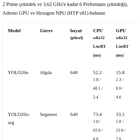
2 Prime çekirdek ve 3,62 GHz'e kadar 6 Performans çekirdeği),
Adreno GPU ve Hexagon NPU (HTP v81) bulunur.
Model
Görev
boyut
CPU
GPU
(piksel)
w8a32
w8a32
LiteRT
LiteRT
(ms)
(ms)
YOLO26n
Algıla
640
52.2
15.8
1.8 /
2.3 /
48.1 /
8.9 /
2.4
4.6
YOLO26n-
Segment
640
73.4
33.2
1.8 /
1.8 /
seg
65.6 /
23.8 /
6.0
7.6