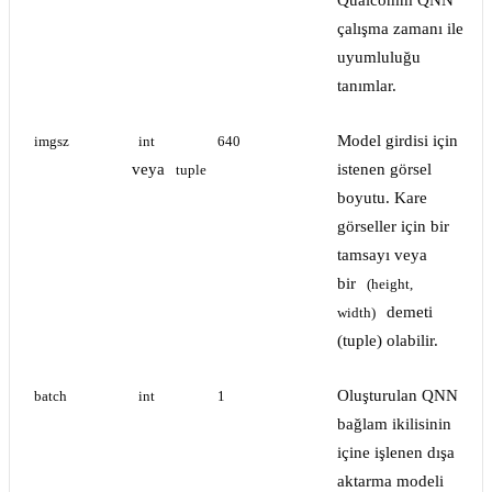
Qualcomm QNN
çalışma zamanı ile
uyumluluğu
tanımlar.
Model girdisi için
imgsz
int
640
veya
istenen görsel
tuple
boyutu. Kare
görseller için bir
tamsayı veya
bir
(height, 
demeti
width)
(tuple) olabilir.
Oluşturulan QNN
batch
int
1
bağlam ikilisinin
içine işlenen dışa
aktarma modeli