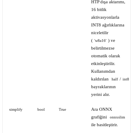
HTP dışa aktarımı,
16 bitlik
aktivasyonlarla
INT8 ağırlıklarına
niceletilir
(
) ve
'w8a16'
belirtilmezse
otomatik olarak
etkinleştirilir.
Kullanımdan
kaldırılan
/
half
int8
bayraklarının
yerini alır.
Ara ONNX
simplify
bool
True
grafiğini
onnxslim
ile basitleştirir.