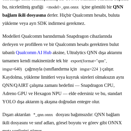
bu, niceletilmiş grafiği
içine gömülü bir
QNN
<model>_qnn.onnx
bağlam ikili dosyasına
derler. Hiçbir Qualcomm hesabı, buluta
yükleme veya ayrı SDK indirmesi gerekmez.
Modelleri Qualcomm barındırmalı Snapdragon cihazlarında
derleyen ve profilleen ve bir Qualcomm hesabı gerektiren bulut
tabanlı
Qualcomm AI Hub
aksine, Ultralytics QNN dışa aktarımı
tamamen kendi makinenizde tek bir
export(format="qnn", 
çağrısıyla (sınıflandırma için
) çalışır.
imgsz=640)
imgsz=224
Kaydolma, yükleme limitleri veya kuyruk süreleri olmaksızın aynı
QNN/QAIRT çalışma zamanı hedefini — Snapdragon CPU,
Adreno GPU ve Hexagon NPU — elde edersiniz ve bu, standart
YOLO dışa aktarım iş akışına doğrudan entegre olur.
Dışarı aktarılan
dosyası bağımsızdır: QNN bağlam
*_qnn.onnx
ikili dosyasını ve sınıf adları, görsel boyutu ve görev gibi ONNX
meta verilerini gömer.