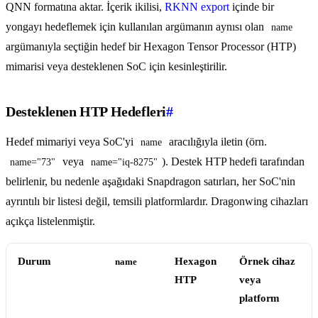
QNN formatına aktar. İçerik ikilisi,
RKNN export
içinde bir
yongayı hedeflemek için kullanılan argümanın aynısı olan
name
argümanıyla seçtiğin hedef bir Hexagon Tensor Processor (HTP)
mimarisi veya desteklenen SoC için kesinleştirilir.
Desteklenen HTP Hedefleri
#
Hedef mimariyi veya SoC'yi
aracılığıyla iletin (örn.
name
veya
). Destek HTP hedefi tarafından
name="73"
name="iq-8275"
belirlenir, bu nedenle aşağıdaki Snapdragon satırları, her SoC'nin
ayrıntılı bir listesi değil, temsili platformlardır. Dragonwing cihazları
açıkça listelenmiştir.
Durum
Hexagon
Örnek cihaz
name
HTP
veya
platform