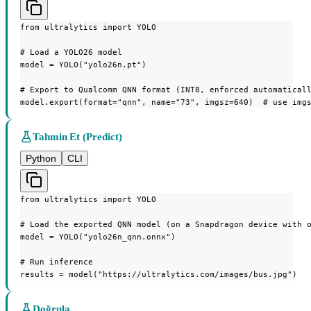
from ultralytics import YOLO

# Load a YOLO26 model

model = YOLO("yolo26n.pt")

# Export to Qualcomm QNN format (INT8, enforced automaticall
model.export(format="qnn", name="73", imgsz=640)  # use img
Tahmin Et (Predict)
Python
CLI
from ultralytics import YOLO

# Load the exported QNN model (on a Snapdragon device with o
model = YOLO("yolo26n_qnn.onnx")

# Run inference

results = model("https://ultralytics.com/images/bus.jpg")
Doğrula