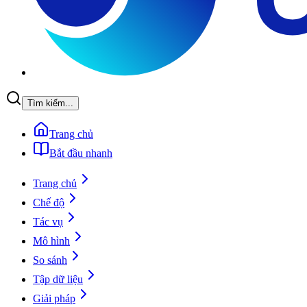
Tìm kiếm...
Trang chủ
Bắt đầu nhanh
Trang chủ
Chế độ
Tác vụ
Mô hình
So sánh
Tập dữ liệu
Giải pháp