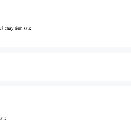
và chạy lệnh sau:
sau: