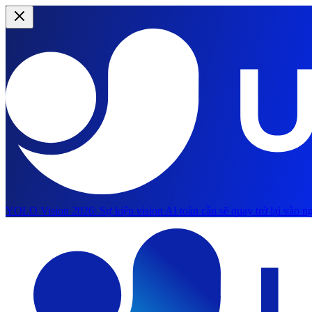
YOLO Vision 2026:
Sự kiện vision AI toàn cầu sẽ quay trở lại vào ng
Chuyển đến nội dung chính