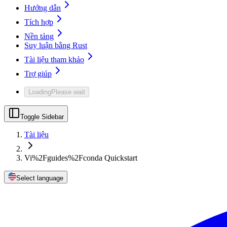
Hướng dẫn
Tích hợp
Nền tảng
Suy luận bằng Rust
Tài liệu tham khảo
Trợ giúp
Loading
Please wait
Toggle Sidebar
Tài liệu
Vi%2Fguides%2Fconda Quickstart
Select language