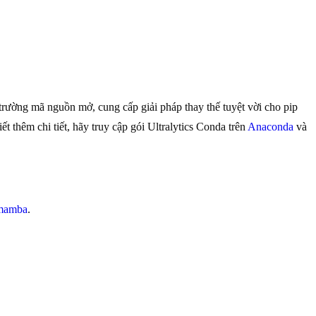
trường mã nguồn mở, cung cấp giải pháp thay thế tuyệt vời cho pip
iết thêm chi tiết, hãy truy cập gói Ultralytics Conda trên
Anaconda
và
ibmamba
.