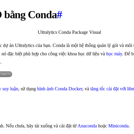
LO bằng Conda
#
 dự án Ultralytics của bạn. Conda là một hệ thống quản lý gói và môi 
ủa nó đặc biệt phù hợp cho công việc khoa học dữ liệu và
học máy
. Để b
b
.
y suy luận
, sử dụng
hình ảnh Conda Docker
, và
tăng tốc cài đặt với l
h. Nếu chưa, hãy tải xuống và cài đặt từ
Anaconda
hoặc
Miniconda
.