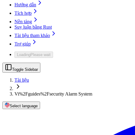
Hướng dẫn
Tích hợp
Nền tảng
Suy luận bằng Rust
Tài liệu tham khảo
Trợ giúp
Loading
Please wait
Toggle Sidebar
Tài liệu
Vi%2Fguides%2Fsecurity Alarm System
Select language