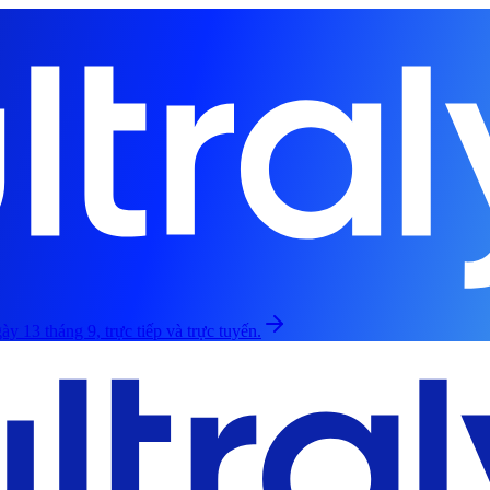
ày 13 tháng 9, trực tiếp và trực tuyến.