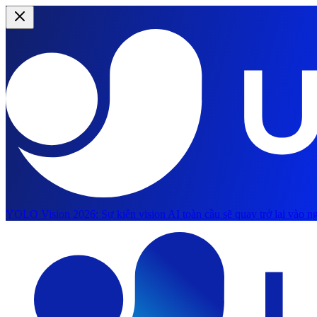
YOLO Vision 2026:
Sự kiện vision AI toàn cầu sẽ quay trở lại vào ng
Chuyển đến nội dung chính