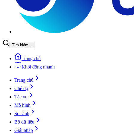
Tìm kiếm...
Trang chủ
Khởi động nhanh
Trang chủ
Chế độ
Tác vụ
Mô hình
So sánh
Bộ dữ liệu
Giải pháp