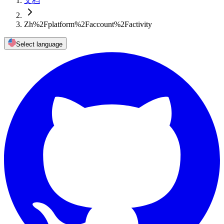
文档
Zh%2Fplatform%2Faccount%2Factivity
Select language