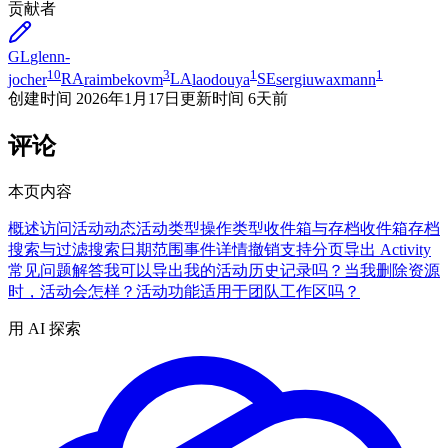
贡献者
GL
glenn-
10
3
1
1
jocher
RA
raimbekovm
LA
laodouya
SE
sergiuwaxmann
创建时间
2026年1月17日
更新时间
6天前
评论
本页内容
概述
访问活动动态
活动类型
操作类型
收件箱与存档
收件箱
存档
搜索与过滤
搜索
日期范围
事件详情
撤销支持
分页
导出 Activity
常见问题解答
我可以导出我的活动历史记录吗？
当我删除资源
时，活动会怎样？
活动功能适用于团队工作区吗？
用 AI 探索