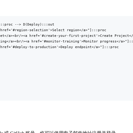
::proc --> D(Deploy):::out

href='#region-selection'>Select region</a>"]:::proc

et</a><br/><a href='#create-your-first-project'>Create Project</
ing</a><br/><a href='#monitor-training'>Monitor progress</a>"]::
href='#deploy-to-production'>Deploy endpoint</a>"]:::proc
