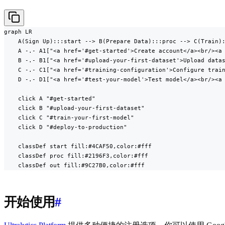
graph LR

    A(Sign Up):::start --> B(Prepare Data):::proc --> C(Train):
    A -.- A1["<a href='#get-started'>Create account</a><br/><a 
    B -.- B1["<a href='#upload-your-first-dataset'>Upload datas
    C -.- C1["<a href='#training-configuration'>Configure train
    D -.- D1["<a href='#test-your-model'>Test model</a><br/><a 
    click A "#get-started"

    click B "#upload-your-first-dataset"

    click C "#train-your-first-model"

    click D "#deploy-to-production"

    classDef start fill:#4CAF50,color:#fff

    classDef proc fill:#2196F3,color:#fff

    classDef out fill:#9C27B0,color:#fff
开始使用
#