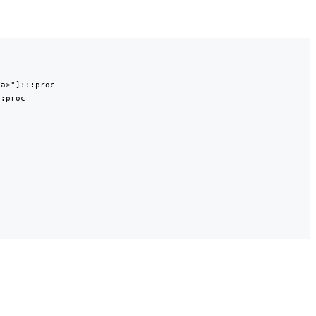
a>"]:::proc

:proc
