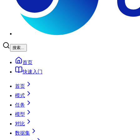
搜索...
首页
快速入门
首页
模式
任务
模型
对比
数据集