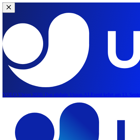
YOLO Vision 2026:
Das globale Vision-AI-Event kehrt am 13. Septe
Zum Hauptinhalt springen