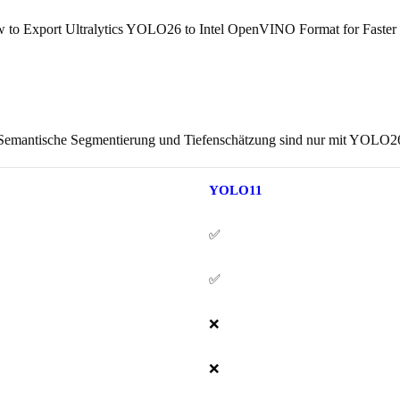
to Export Ultralytics YOLO26 to Intel OpenVINO Format for Faster 
emantische Segmentierung und Tiefenschätzung sind nur mit YOLO26 ver
YOLO11
✅
✅
❌
❌