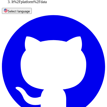
It%2Fplatform%2Fdata
Select language