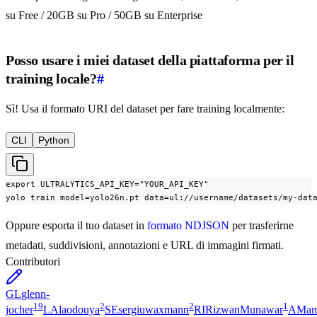
su Free / 20GB su Pro / 50GB su Enterprise
Posso usare i miei dataset della piattaforma per il
training locale?
#
Sì! Usa il formato URI del dataset per fare training localmente:
CLI
Python
export ULTRALYTICS_API_KEY="YOUR_API_KEY"

yolo train model=yolo26n.pt data=ul://username/datasets/my-dat
Oppure esporta il tuo dataset in
formato NDJSON
per trasferirne
metadati, suddivisioni, annotazioni e URL di immagini firmati.
Contributori
GL
glenn-
19
2
2
1
jocher
LA
laodouya
SE
sergiuwaxmann
RI
RizwanMunawar
AM
a