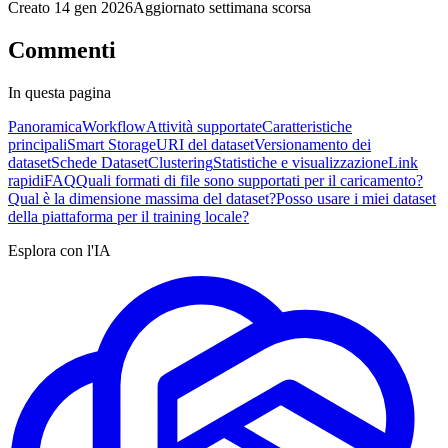
Creato
14 gen 2026
Aggiornato
settimana scorsa
Commenti
In questa pagina
Panoramica
Workflow
Attività supportate
Caratteristiche
principali
Smart Storage
URI del dataset
Versionamento dei
dataset
Schede Dataset
Clustering
Statistiche e visualizzazione
Link
rapidi
FAQ
Quali formati di file sono supportati per il caricamento?
Qual è la dimensione massima del dataset?
Posso usare i miei dataset
della piattaforma per il training locale?
Esplora con l'IA