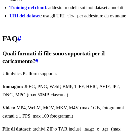
Training nel cloud
: addestra modelli sui tuoi dataset annotati
URI del dataset
: usa gli URI
per addestrare da ovunque
ul://
FAQ
#
Quali formati di file sono supportati per il
caricamento?
#
Ultralytics Platform supporta:
Immagini:
JPEG, PNG, WebP, BMP, TIFF, HEIC, AVIF, JP2,
DNG, MPO (max 50MB ciascuna)
Video:
MP4, WebM, MOV, MKV, M4V (max 1GB, fotogrammi
estratti a 1 FPS, max 100 fotogrammi)
File di dataset:
archivi ZIP o TAR inclusi
e
(max
.tar.gz
.tgz