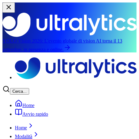
YOLO Vision 2026:
L'evento globale di vision AI torna il 13
settembre, in presenza e online.
Vai al contenuto principale
Cerca...
Home
Avvio rapido
Home
Modalità