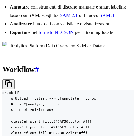
Annotare
con strumenti di disegno manuale e smart labeling
basato su SAM: scegli tra
SAM 2.1
o il nuovo
SAM 3
Analizzare
i tuoi dati con statistiche e visualizzazioni
Esportare
nel
formato NDJSON
per il training locale
Workflow
#
graph LR

    A[Upload]:::start --> B[Annotate]:::proc

    B --> C[Analyze]:::proc

    C --> D[Train]:::out

    classDef start fill:#4CAF50,color:#fff

    classDef proc fill:#2196F3,color:#fff

    classDef out fill:#9C27B0,color:#fff