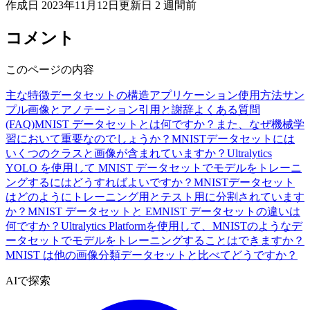
作成日
2023年11月12日
更新日
2 週間前
コメント
このページの内容
主な特徴
データセットの構造
アプリケーション
使用方法
サン
プル画像とアノテーション
引用と謝辞
よくある質問
(FAQ)
MNIST データセットとは何ですか？また、なぜ機械学
習において重要なのでしょうか？
MNISTデータセットには
いくつのクラスと画像が含まれていますか？
Ultralytics
YOLO を使用して MNIST データセットでモデルをトレーニ
ングするにはどうすればよいですか？
MNISTデータセット
はどのようにトレーニング用とテスト用に分割されています
か？
MNIST データセットと EMNIST データセットの違いは
何ですか？
Ultralytics Platformを使用して、MNISTのようなデ
ータセットでモデルをトレーニングすることはできますか？
MNIST は他の画像分類データセットと比べてどうですか？
AIで探索