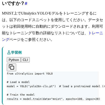
いですか？
#
MNIST上でUltralytics YOLOモデルをトレーニングするに
は、以下のコードスニペットを使用してください。データセ
ットは初回使用時に自動的にダウンロードされます。利用可
能なトレーニング引数の詳細なリストについては、
トレーニ
ング
ページをご参照ください。
学習例
Python
CLI
from ultralytics import YOLO

# Load a model

model = YOLO("yolo26n-cls.pt")  # load a pretrained model (r
# Train the model

results = model.train(data="mnist", epochs=100, imgsz=28)