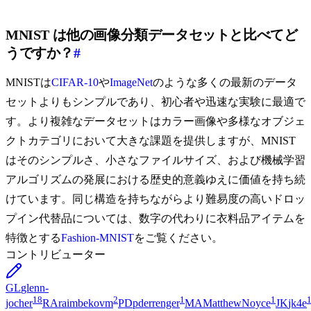
MNIST は他の画像分類データセットと比べてど
うですか？
#
MNISTは
CIFAR-10
や
ImageNet
のような多くの最新のデータ
セットよりもシンプルであり、初心者や迅速な実験に最適で
す。より複雑なデータセットはカラー画像や多様なオブジェ
クトカテゴリにおいて大きな課題を提供しますが、MNIST
はそのシンプルさ、小さなファイルサイズ、および機械学習
アルゴリズムの発展における歴史的意義ゆえに価値を持ち続
けています。同じ構造を持ちながらより難易度の高いドロッ
プイン代替品については、数字の代わりに衣料品アイテムを
特徴とする
Fashion-MNIST
をご覧ください。
コントリビューター
GL
glenn-
18
2
1
1
jocher
RA
raimbekovm
PD
pderrenger
MA
MatthewNoyce
JK
jk4e