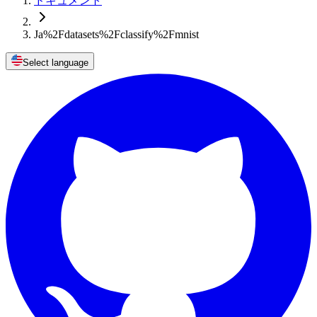
ドキュメント
Ja%2Fdatasets%2Fclassify%2Fmnist
Select language