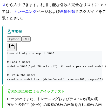
ス
から入手できます。利用可能な引数の完全なリストについ
ては、
トレーニング
ページおよび
画像分類
タスクガイドをご
覧ください。
学習例
Python
CLI
from ultralytics import YOLO

# Load a model

model = YOLO("yolo26n-cls.pt")  # load a pretrained model (r
# Train the model

results = model.train(data="mnist", epochs=100, imgsz=28)
MNIST160によるクイックテスト
Ultralyticsはまた、トレーニングおよびテストの分割の両
方から各数字（0〜9）の最初の8枚の画像を含む160枚の画