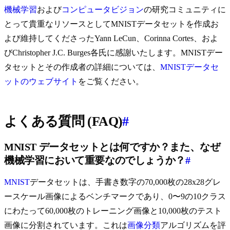
機械学習
および
コンピュータビジョン
の研究コミュニティに
とって貴重なリソースとしてMNISTデータセットを作成お
よび維持してくださったYann LeCun、Corinna Cortes、およ
びChristopher J.C. Burges各氏に感謝いたします。MNISTデー
タセットとその作成者の詳細については、
MNISTデータセ
ットのウェブサイト
をご覧ください。
よくある質問 (FAQ)
#
MNIST データセットとは何ですか？また、なぜ
機械学習において重要なのでしょうか？
#
MNIST
データセットは、手書き数字の70,000枚の28x28グレ
ースケール画像によるベンチマークであり、0〜9の10クラス
にわたって60,000枚のトレーニング画像と10,000枚のテスト
画像に分割されています。これは
画像分類
アルゴリズムを評