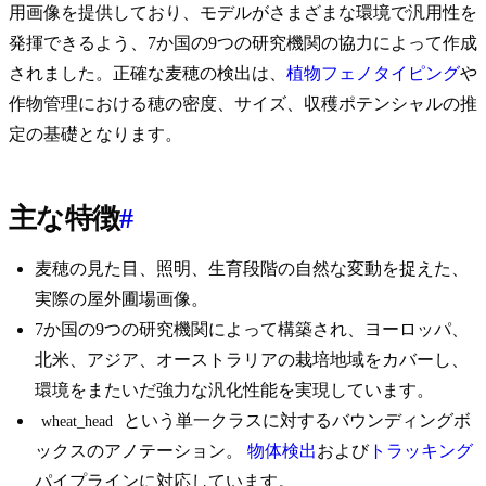
用画像を提供しており、モデルがさまざまな環境で汎用性を
発揮できるよう、7か国の9つの研究機関の協力によって作成
されました。正確な麦穂の検出は、
植物フェノタイピング
や
作物管理における穂の密度、サイズ、収穫ポテンシャルの推
定の基礎となります。
主な特徴
#
麦穂の見た目、照明、生育段階の自然な変動を捉えた、
実際の屋外圃場画像。
7か国の9つの研究機関によって構築され、ヨーロッパ、
北米、アジア、オーストラリアの栽培地域をカバーし、
環境をまたいだ強力な汎化性能を実現しています。
という単一クラスに対するバウンディングボ
wheat_head
ックスのアノテーション。
物体検出
および
トラッキング
パイプラインに対応しています。