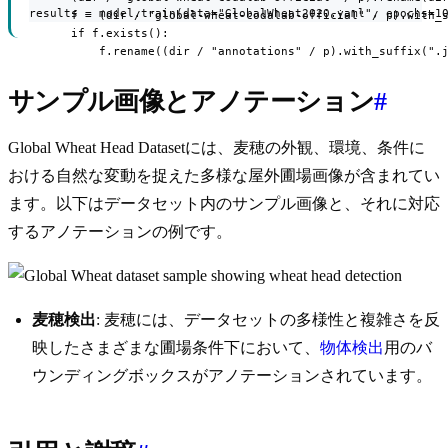
results = model.train(data="GlobalWheat2020.yaml", epochs=1
      f = (dir / "global-wheat-codalab-official" / p).with_s
      if f.exists():

          f.rename((dir / "annotations" / p).with_suffix(".
サンプル画像とアノテーション
#
Global Wheat Head Datasetには、麦穂の外観、環境、条件に
おける自然な変動を捉えた多様な屋外圃場画像が含まれてい
ます。以下はデータセット内のサンプル画像と、それに対応
するアノテーションの例です。
麦穂検出
: 麦穂には、データセットの多様性と複雑さを反
映したさまざまな圃場条件下において、
物体検出
用のバ
ウンディングボックスがアノテーションされています。