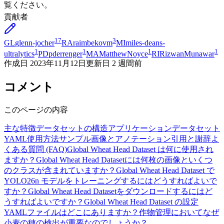
覧ください。
貢献者
17
3
GL
glenn-jocher
RA
raimbekovm
MI
miles-deans-
1
1
1
1
ultralytics
PD
pderrenger
MA
MatthewNoyce
RI
RizwanMunawar
作成日
2023年11月12日
更新日
2 週間前
コメント
このページの内容
主な特徴
データセットの構造
アプリケーション
データセット
YAML
使用方法
サンプル画像とアノテーション
引用と謝辞
よ
くある質問 (FAQ)
Global Wheat Head Dataset は何に使用され
ますか？
Global Wheat Head Datasetには何枚の画像といくつ
のクラスが含まれていますか？
Global Wheat Head Dataset で
YOLO26n モデルをトレーニングするにはどうすればよいで
すか？
Global Wheat Head Datasetをダウンロードするにはど
うすればよいですか？
Global Wheat Head Dataset の設定
YAMLファイルはどこにありますか？
作物管理においてなぜ
小麦の穂の検出が重要なのでしょうか？