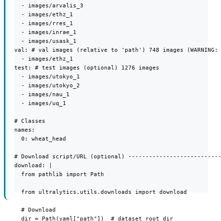
  - images/arvalis_3

  - images/ethz_1

  - images/rres_1

  - images/inrae_1

  - images/usask_1

val: # val images (relative to 'path') 748 images (WARNING: 
  - images/ethz_1

test: # test images (optional) 1276 images

  - images/utokyo_1

  - images/utokyo_2

  - images/nau_1

  - images/uq_1

# Classes

names:

  0: wheat_head

# Download script/URL (optional) ---------------------------
download: |

  from pathlib import Path

  from ultralytics.utils.downloads import download

  # Download

  dir = Path(yaml["path"])  # dataset root dir
