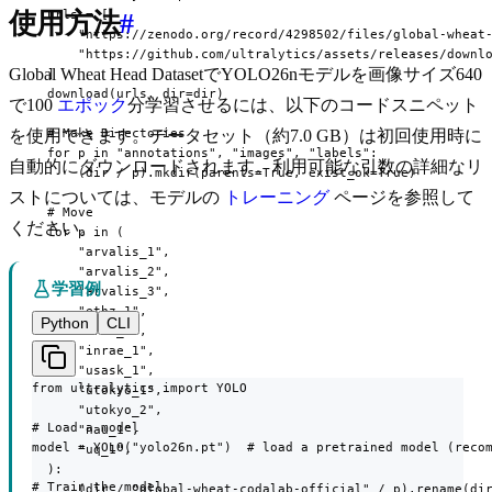
  urls = [

使用方法
#
      "https://zenodo.org/record/4298502/files/global-wheat-
      "https://github.com/ultralytics/assets/releases/downlo
Global Wheat Head DatasetでYOLO26nモデルを画像サイズ640
  ]

  download(urls, dir=dir)

で100
エポック
分学習させるには、以下のコードスニペット
  # Make Directories

を使用できます。データセット（約7.0 GB）は初回使用時に
  for p in "annotations", "images", "labels":

自動的にダウンロードされます。利用可能な引数の詳細なリ
      (dir / p).mkdir(parents=True, exist_ok=True)

ストについては、モデルの
トレーニング
ページを参照して
  # Move

ください。
  for p in (

      "arvalis_1",

      "arvalis_2",

学習例
      "arvalis_3",

      "ethz_1",

Python
CLI
      "rres_1",

      "inrae_1",

      "usask_1",

from ultralytics import YOLO

      "utokyo_1",

      "utokyo_2",

# Load a model

      "nau_1",

model = YOLO("yolo26n.pt")  # load a pretrained model (recom
      "uq_1",

  ):

# Train the model

      (dir / "global-wheat-codalab-official" / p).rename(dir