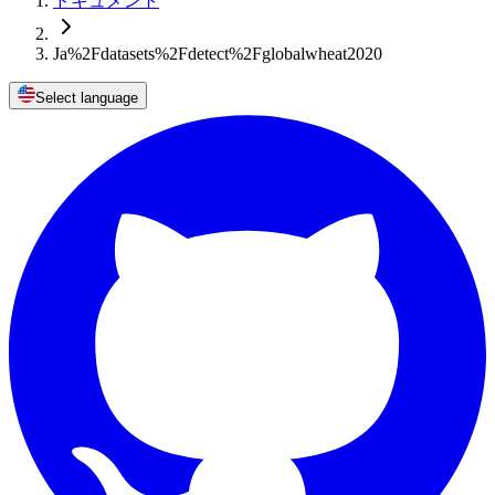
ドキュメント
Ja%2Fdatasets%2Fdetect%2Fglobalwheat2020
Select language