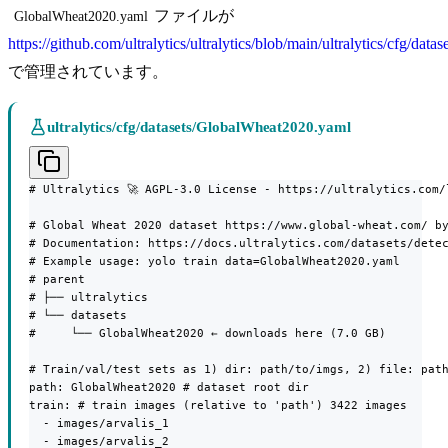
ファイルが
GlobalWheat2020.yaml
https://github.com/ultralytics/ultralytics/blob/main/ultralytics/cfg/da
で管理されています。
ultralytics/cfg/datasets/GlobalWheat2020.yaml
# Ultralytics 🚀 AGPL-3.0 License - https://ultralytics.com/l
# Global Wheat 2020 dataset https://www.global-wheat.com/ by
# Documentation: https://docs.ultralytics.com/datasets/detec
# Example usage: yolo train data=GlobalWheat2020.yaml

# parent

# ├── ultralytics

# └── datasets

#     └── GlobalWheat2020 ← downloads here (7.0 GB)

# Train/val/test sets as 1) dir: path/to/imgs, 2) file: path
path: GlobalWheat2020 # dataset root dir

train: # train images (relative to 'path') 3422 images

  - images/arvalis_1

  - images/arvalis_2
