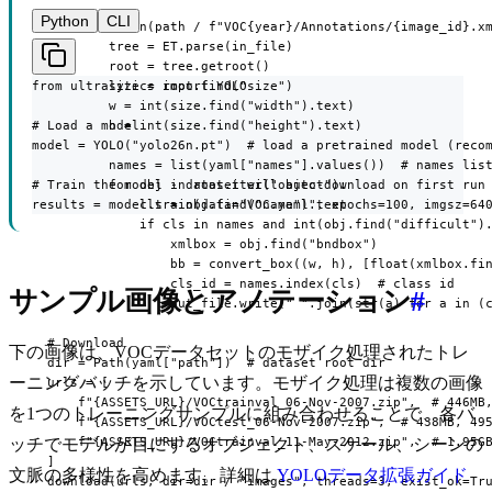
Python
CLI
      with open(path / f"VOC{year}/Annotations/{image_id}.xm
          tree = ET.parse(in_file)

          root = tree.getroot()

from ultralytics import YOLO

          size = root.find("size")

          w = int(size.find("width").text)

# Load a model

          h = int(size.find("height").text)

model = YOLO("yolo26n.pt")  # load a pretrained model (recom
          names = list(yaml["names"].values())  # names list
# Train the model - dataset will auto-download on first run

          for obj in root.iter("object"):

results = model.train(data="VOC.yaml", epochs=100, imgsz=64
              cls = obj.find("name").text

              if cls in names and int(obj.find("difficult").
                  xmlbox = obj.find("bndbox")

                  bb = convert_box((w, h), [float(xmlbox.fin
                  cls_id = names.index(cls)  # class id

サンプル画像とアノテーション
#
                  out_file.write(" ".join(str(a) for a in (c
  # Download

下の画像は、VOCデータセットのモザイク処理されたトレ
  dir = Path(yaml["path"])  # dataset root dir

ーニングバッチを示しています。モザイク処理は複数の画像
  urls = [

      f"{ASSETS_URL}/VOCtrainval_06-Nov-2007.zip",  # 446MB,
を1つのトレーニングサンプルに組み合わせることで、各バ
      f"{ASSETS_URL}/VOCtest_06-Nov-2007.zip",  # 438MB, 495
      f"{ASSETS_URL}/VOCtrainval_11-May-2012.zip",  # 1.95GB
ッチでモデルが目にするオブジェクト、スケール、シーンの
  ]

文脈の多様性を高めます。詳細は
YOLOデータ拡張ガイド
  download(urls, dir=dir / "images", threads=3, exist_ok=Tru