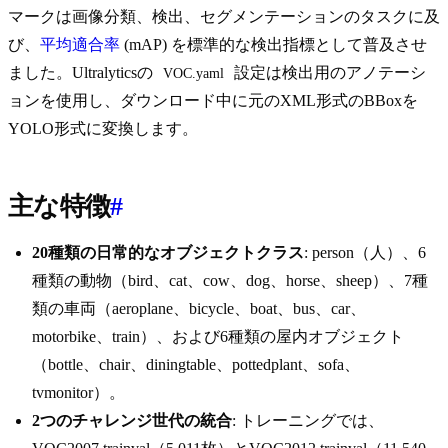
マークは画像分類、検出、セグメンテーションのタスクに及
び、
平均適合率
(mAP) を標準的な検出指標として普及させ
ました。Ultralyticsの
設定は検出用のアノテーシ
VOC.yaml
ョンを使用し、ダウンロード中に元のXML形式のBBoxを
YOLO形式に変換します。
主な特徴
#
20種類の日常的なオブジェクトクラス
: person（人）、6
種類の動物（bird、cat、cow、dog、horse、sheep）、7種
類の車両（aeroplane、bicycle、boat、bus、car、
motorbike、train）、および6種類の屋内オブジェクト
（bottle、chair、diningtable、pottedplant、sofa、
tvmonitor）。
2つのチャレンジ世代の統合
: トレーニングでは、