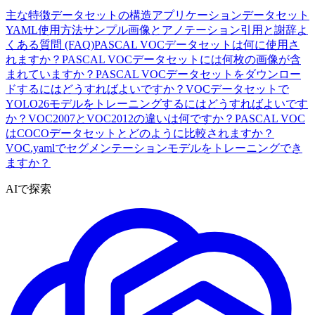
主な特徴
データセットの構造
アプリケーション
データセット
YAML
使用方法
サンプル画像とアノテーション
引用と謝辞
よ
くある質問 (FAQ)
PASCAL VOCデータセットは何に使用さ
れますか？
PASCAL VOCデータセットには何枚の画像が含
まれていますか？
PASCAL VOCデータセットをダウンロー
ドするにはどうすればよいですか？
VOCデータセットで
YOLO26モデルをトレーニングするにはどうすればよいです
か？
VOC2007とVOC2012の違いは何ですか？
PASCAL VOC
はCOCOデータセットとどのように比較されますか？
VOC.yamlでセグメンテーションモデルをトレーニングでき
ますか？
AIで探索