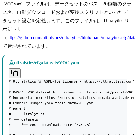
ファイルは、データセットのパス、20種類のクラ
VOC.yaml
ス名、自動ダウンロードおよび変換スクリプトといったデー
タセット設定を定義します。このファイルは、Ultralytics リ
ポジトリ
（
https://github.com/ultralytics/ultralytics/blob/main/ultralytics/cfg/
で管理されています。
ultralytics/cfg/datasets/VOC.yaml
# Ultralytics 🚀 AGPL-3.0 License - https://ultralytics.com/l
# PASCAL VOC dataset http://host.robots.ox.ac.uk/pascal/VOC 
# Documentation: https://docs.ultralytics.com/datasets/detec
# Example usage: yolo train data=VOC.yaml

# parent

# ├── ultralytics

# └── datasets

#     └── VOC ← downloads here (2.8 GB)
