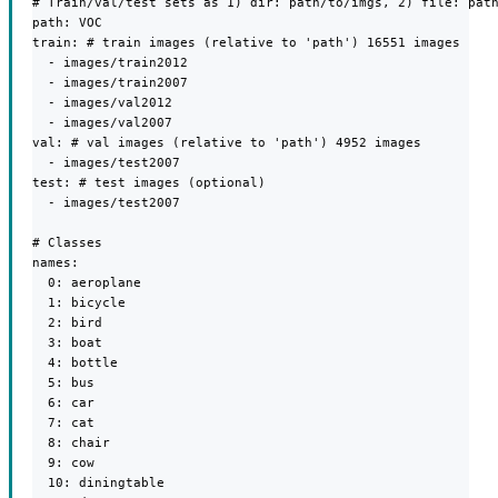
# Train/val/test sets as 1) dir: path/to/imgs, 2) file: path
path: VOC

train: # train images (relative to 'path') 16551 images

  - images/train2012

  - images/train2007

  - images/val2012

  - images/val2007

val: # val images (relative to 'path') 4952 images

  - images/test2007

test: # test images (optional)

  - images/test2007

# Classes

names:

  0: aeroplane

  1: bicycle

  2: bird

  3: boat

  4: bottle

  5: bus

  6: car

  7: cat

  8: chair

  9: cow

  10: diningtable
