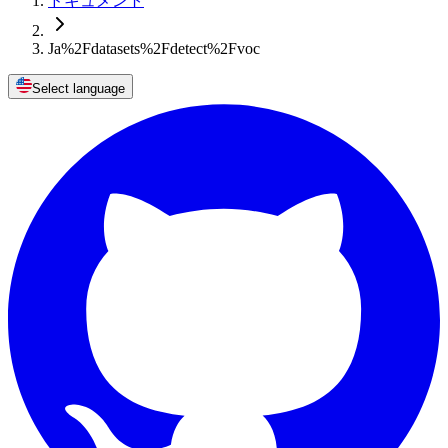
ドキュメント
Ja%2Fdatasets%2Fdetect%2Fvoc
Select language