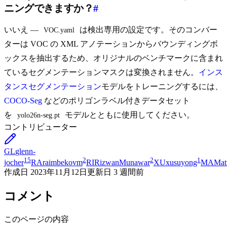
ニングできますか？
#
いいえ —
は検出専用の設定です。そのコンバー
VOC.yaml
ターは VOC の XML アノテーションからバウンディングボ
ックスを抽出するため、オリジナルのベンチマークに含まれ
ているセグメンテーションマスクは変換されません。
インス
タンスセグメンテーション
モデルをトレーニングするには、
COCO-Seg
などのポリゴンラベル付きデータセット
を
モデルとともに使用してください。
yolo26n-seg.pt
コントリビューター
GL
glenn-
15
2
2
1
jocher
RA
raimbekovm
RI
RizwanMunawar
XU
xusuyong
MA
Mat
作成日
2023年11月12日
更新日
3 週間前
コメント
このページの内容