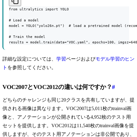
from ultralytics import YOLO

# Load a model

model = YOLO("yolo26n.pt")  # load a pretrained model (recom
# Train the model

results = model.train(data="VOC.yaml", epochs=100, imgsz=64
詳細な設定については、
学習
ページおよび
モデル学習のヒン
ト
を参照してください。
VOC2007とVOC2012の違いは何ですか？
#
どちらのチャレンジも同じ20クラスを共有していますが、提
供される画像は異なります。VOC2007は5,011枚のtrainval画
像と、アノテーションが公開されている4,952枚のテスト用
セットを提供します。VOC2012は11,540枚のtrainval画像を提
供しますが、そのテスト用アノテーションは非公開であり、