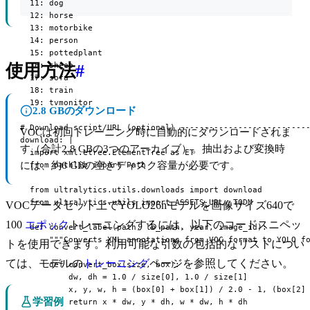
  11: dog

  12: horse

  13: motorbike

  14: person

  15: pottedplant

  16: sheep

使用方法
#
  17: sofa

  18: train

  19: tvmonitor

2.8 GBのダウンロード
# Download script/URL (optional) ---------------------------
VOCは初回トレーニング時に自動的にダウンロードされま
download: |

す（合計2.8 GBの3つのアーカイブ）。抽出および変換時
  import xml.etree.ElementTree as ET

には、約6 GBの空きディスク容量が必要です。
  from pathlib import Path

  from ultralytics.utils.downloads import download

  from ultralytics.utils import ASSETS_URL, TQDM

VOCデータセット上でYOLO26nモデルを画像サイズ640で
100
エポック
トレーニングするには、以下のコードスニペッ
  def convert_label(path, lb_path, year, image_id):

      """Converts XML annotations from VOC format to YOLO fo
トを使用できます。利用可能な引数の包括的なリストについ
ては、モデルの
トレーニング
ページを参照してください。
      def convert_box(size, box):

          dw, dh = 1.0 / size[0], 1.0 / size[1]

          x, y, w, h = (box[0] + box[1]) / 2.0 - 1, (box[2] 
学習例
          return x * dw, y * dh, w * dw, h * dh
