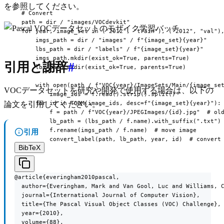
を参照してください。
  # Convert

  path = dir / "images/VOCdevkit"

  for year, image_set in ("2012", "train"), ("2012", "val"),
      imgs_path = dir / "images" / f"{image_set}{year}"

      lbs_path = dir / "labels" / f"{image_set}{year}"

      imgs_path.mkdir(exist_ok=True, parents=True)

引用と謝辞
#
      lbs_path.mkdir(exist_ok=True, parents=True)

      with open(path / f"VOC{year}/ImageSets/Main/{image_set
VOCデータセットを研究や開発で使用する場合は、以下の
          image_ids = f.read().strip().split()

      for id in TQDM(image_ids, desc=f"{image_set}{year}"):

論文を引用してください。
          f = path / f"VOC{year}/JPEGImages/{id}.jpg"  # old
          lb_path = (lbs_path / f.name).with_suffix(".txt") 
          f.rename(imgs_path / f.name)  # move image

引用
          convert_label(path, lb_path, year, id)  # convert
BibTeX
@article{everingham2010pascal,

  author={Everingham, Mark and Van Gool, Luc and Williams, C
  journal={International Journal of Computer Vision},

  title={The Pascal Visual Object Classes (VOC) Challenge},

  year={2010},

  volume={88},
