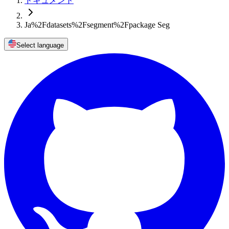
ドキュメント
Ja%2Fdatasets%2Fsegment%2Fpackage Seg
Select language