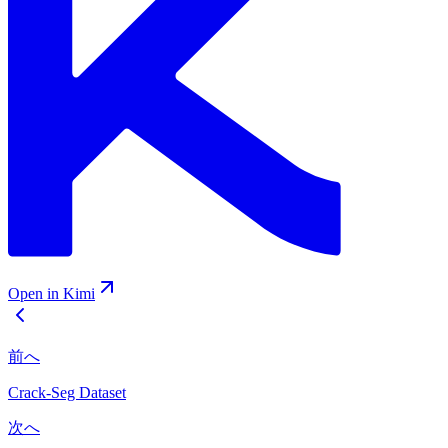
Open in Kimi
前へ
Crack-Seg Dataset
次へ