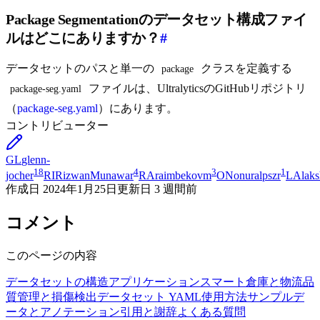
Package Segmentationのデータセット構成ファイ
ルはどこにありますか？
#
データセットのパスと単一の
クラスを定義する
package
ファイルは、UltralyticsのGitHubリポジトリ
package-seg.yaml
（
package-seg.yaml
）にあります。
コントリビューター
GL
glenn-
18
4
3
1
jocher
RI
RizwanMunawar
RA
raimbekovm
ON
onuralpszr
LA
lak
作成日
2024年1月25日
更新日
3 週間前
コメント
このページの内容
データセットの構造
アプリケーション
スマート倉庫と物流
品
質管理と損傷検出
データセット YAML
使用方法
サンプルデ
ータとアノテーション
引用と謝辞
よくある質問