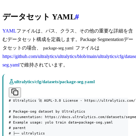
データセット YAML
#
YAML
ファイルは、パス、クラス、その他の重要な詳細を含
むデータセット構成を定義します。Package Segmentationデー
タセットの場合、
ファイルは
package-seg.yaml
https://github.com/ultralytics/ultralytics/blob/main/ultralytics/cfg/data
seg.yaml
で維持されています。
ultralytics/cfg/datasets/package-seg.yaml
# Ultralytics 🚀 AGPL-3.0 License - https://ultralytics.com/l
# Package-seg dataset by Ultralytics

# Documentation: https://docs.ultralytics.com/datasets/segme
# Example usage: yolo train data=package-seg.yaml

# parent

# ├── ultralytics
