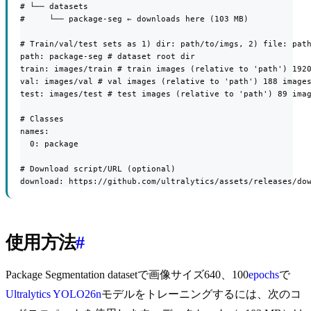
# └── datasets

#     └── package-seg ← downloads here (103 MB)

# Train/val/test sets as 1) dir: path/to/imgs, 2) file: path
path: package-seg # dataset root dir

train: images/train # train images (relative to 'path') 1920
val: images/val # val images (relative to 'path') 188 images
test: images/test # test images (relative to 'path') 89 imag
# Classes

names:

  0: package

# Download script/URL (optional)

download: https://github.com/ultralytics/assets/releases/do
使用方法
#
Package Segmentation datasetで画像サイズ640、100
epochs
で
Ultralytics YOLO26n
モデルをトレーニングするには、次のコ