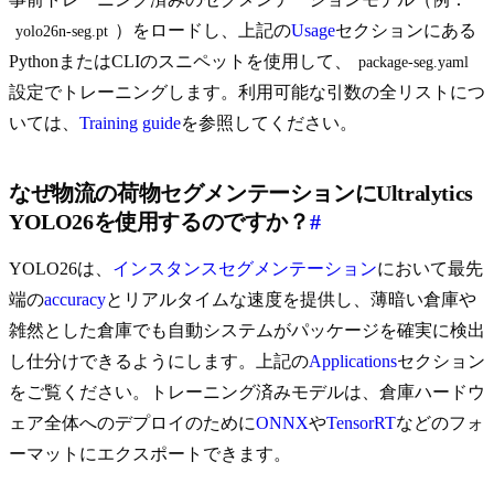
）をロードし、上記の
Usage
セクションにある
yolo26n-seg.pt
PythonまたはCLIのスニペットを使用して、
package-seg.yaml
設定でトレーニングします。利用可能な引数の全リストにつ
いては、
Training guide
を参照してください。
なぜ物流の荷物セグメンテーションにUltralytics
YOLO26を使用するのですか？
#
YOLO26は、
インスタンスセグメンテーション
において最先
端の
accuracy
とリアルタイムな速度を提供し、薄暗い倉庫や
雑然とした倉庫でも自動システムがパッケージを確実に検出
し仕分けできるようにします。上記の
Applications
セクション
をご覧ください。トレーニング済みモデルは、倉庫ハードウ
ェア全体へのデプロイのために
ONNX
や
TensorRT
などのフォ
ーマットにエクスポートできます。