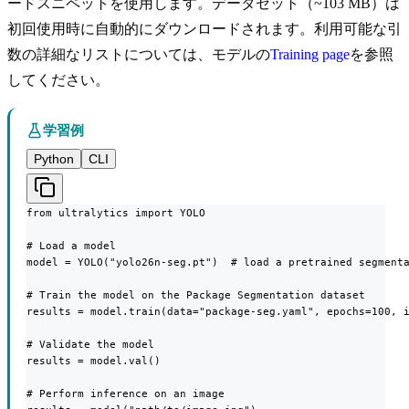
ードスニペットを使用します。データセット（~103 MB）は
初回使用時に自動的にダウンロードされます。利用可能な引
数の詳細なリストについては、モデルの
Training page
を参照
してください。
学習例
Python
CLI
from ultralytics import YOLO

# Load a model

model = YOLO("yolo26n-seg.pt")  # load a pretrained segmenta
# Train the model on the Package Segmentation dataset

results = model.train(data="package-seg.yaml", epochs=100, i
# Validate the model

results = model.val()

# Perform inference on an image
