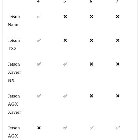
4
5
6
7
Jetson
✅
❌
❌
❌
Nano
Jetson
✅
❌
❌
❌
TX2
Jetson
✅
✅
❌
❌
Xavier
NX
Jetson
✅
✅
❌
❌
AGX
Xavier
Jetson
❌
✅
✅
✅
AGX