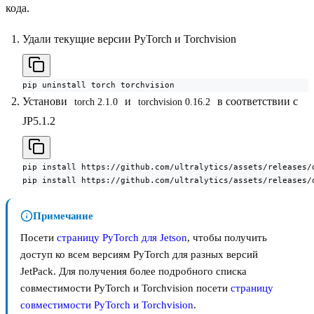
кода.
Удали текущие версии PyTorch и Torchvision
pip uninstall torch torchvision
Установи
и
в соответствии с
torch 2.1.0
torchvision 0.16.2
JP5.1.2
pip install https://github.com/ultralytics/assets/releases/
pip install https://github.com/ultralytics/assets/releases/
Примечание
Посети
страницу PyTorch для Jetson
, чтобы получить
доступ ко всем версиям PyTorch для разных версий
JetPack. Для получения более подробного списка
совместимости PyTorch и Torchvision посети
страницу
совместимости PyTorch и Torchvision
.