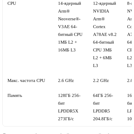
CPU
14-ядерный
12-ядерный
8-я
Arm®
NVIDIA
NV
Neoverse®-
Arm®
Ar
V3AE 64-
Cortex
Cor
битный CPU
A78AE v8.2
A7
1МБ L2 +
64-битный
64
16МБ L3
CPU 3МБ
CP
L2 + 6МБ
L2
L3
L3
Макс. частота CPU
2.6 GHz
2.2 GHz
2.0
Память
128ГБ 256-
64ГБ 256-
16Г
бит
бит
бит
LPDDR5X
LPDDR5
LP
273ГБ/с
204.8ГБ/с
102