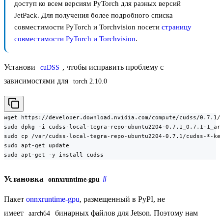
доступ ко всем версиям PyTorch для разных версий
JetPack. Для получения более подробного списка
совместимости PyTorch и Torchvision посети
страницу
совместимости PyTorch и Torchvision
.
Установи
, чтобы исправить проблему с
cuDSS
зависимостями для
torch 2.10.0
wget https://developer.download.nvidia.com/compute/cudss/0.7.1/
sudo dpkg -i cudss-local-tegra-repo-ubuntu2204-0.7.1_0.7.1-1_ar
sudo cp /var/cudss-local-tegra-repo-ubuntu2204-0.7.1/cudss-*-ke
sudo apt-get update

sudo apt-get -y install cudss
Установка
#
onnxruntime-gpu
Пакет
onnxruntime-gpu
, размещенный в PyPI, не
имеет
бинарных файлов для Jetson. Поэтому нам
aarch64