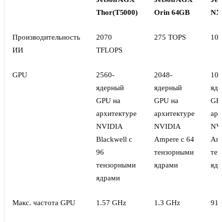
Thor(T5000)
Orin 64GB
NX
Производительность
2070
275 TOPS
10
ИИ
TFLOPS
GPU
2560-
2048-
102
ядерный
ядерный
яд
GPU на
GPU на
GP
архитектуре
архитектуре
арх
NVIDIA
NVIDIA
NV
Blackwell с
Ampere с 64
Amp
96
тензорными
те
тензорными
ядрами
яд
ядрами
Макс. частота GPU
1.57 GHz
1.3 GHz
91