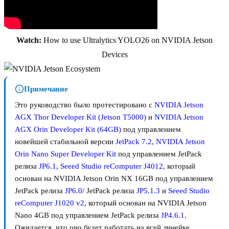
Watch:
How to use Ultralytics YOLO26 on NVIDIA Jetson
Devices
Примечание
Это руководство было протестировано с
NVIDIA Jetson
AGX Thor Developer Kit (Jetson T5000)
и
NVIDIA Jetson
AGX Orin Developer Kit (64GB)
под управлением
новейшей стабильной версии
JetPack 7.2
,
NVIDIA Jetson
Orin Nano Super Developer Kit
под управлением JetPack
релиза
JP6.1
,
Seeed Studio reComputer J4012
, который
основан на NVIDIA Jetson Orin NX 16GB под управлением
JetPack релиза
JP6.0
/ JetPack релиза
JP5.1.3
и
Seeed Studio
reComputer J1020 v2
, который основан на NVIDIA Jetson
Nano 4GB под управлением JetPack релиза
JP4.6.1
.
Ожидается, что оно будет работать на всей линейке