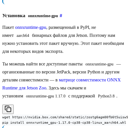
Установка
#
onnxruntime-gpu
Пакет
onnxruntime-gpu
, размещенный в PyPI, не
имеет
бинарных файлов для Jetson. Поэтому нам
aarch64
нужно установить этот пакет вручную. Этот пакет необходим
для некоторых видов экспорта.
Ты можешь найти все доступные пакеты
—
onnxruntime-gpu
организованные по версии JetPack, версии Python и другим
деталям совместимости — в
матрице совместимости ONNX
Runtime для Jetson Zoo
. Здесь мы скачаем и
установим
с поддержкой
.
onnxruntime-gpu 1.17.0
Python3.8
wget https://nvidia.box.com/shared/static/zostg6agm00fb6t5uisw5
pip install onnxruntime_gpu-1.17.0-cp38-cp38-linux_aarch64.whl