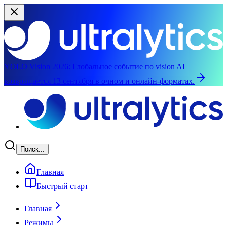
YOLO Vision 2026:
Глобальное событие по vision AI
возвращается 13 сентября в очном и онлайн-форматах.
Перейти к основному содержимому
Поиск...
Главная
Быстрый старт
Главная
Режимы