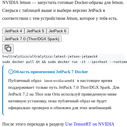
NVIDIA Jetson — запустить готовые Docker-образы для Jetson.
Сверься с таблицей выше и выбери версию JetPack в
соответствии с тем устройством Jetson, которое у тебя есть.
JetPack 4
JetPack 5
JetPack 6
JetPack 7.0 (Thor/DGX Spark)
t=ultralytics/ultralytics:latest-jetson-jetpack4

sudo docker pull $t && sudo docker run -it --ipc=host --runtim
Область применения JetPack 7 Docker
Публичный образ
в настоящее время
latest-nvidia-arm64
поддерживает только путь JetPack 7.0 Thor/DGX Spark. Для
JetPack 7.2 на Thor или Orin используй приведенную ниже
нативную установку, пока публичный образ не будет
официально проверен и обновлен для этих комбинаций.
После этого переходи к разделу
Use TensorRT on NVIDIA