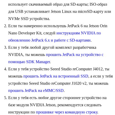
использует скачиваемый образ для SD-карты; ISO-образ
для USB устанавливает Jetson Linux на microSD-карту или
NVMe SSD устройства.
Если ты намеренно используешь JetPack 6 на Jetson Orin
Nano Developer Kit, следуй
инструкциям NVIDIA по
обновлению JetPack 6.x и работе с SD-картами
.
Если у тебя любой другой комплект разработчика
NVIDIA, ты можешь
прошить JetPack на устройство с
помощью SDK Manager
.
Если у тебя устройство Seeed Studio reComputer J4012, ты
можешь
прошить JetPack на встроенный SSD
, а если у тебя
устройство Seeed Studio reComputer J1020 v2, ты можешь
прошить JetPack на eMMC/SSD
.
Если у тебя есть любое другое стороннее устройство на
базе модуля NVIDIA Jetson, рекомендуется следовать
инструкции по
прошивке через командную строку
.