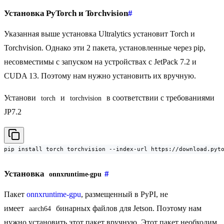
Установка PyTorch и Torchvision
#
Указанная выше установка Ultralytics установит Torch и
Torchvision. Однако эти 2 пакета, установленные через pip,
несовместимы с запуском на устройствах с JetPack 7.2 и
CUDA 13. Поэтому нам нужно установить их вручную.
Установи
и
в соответствии с требованиями
torch
torchvision
JP7.2
pip install torch torchvision --index-url https://download.pyt
Установка
#
onnxruntime-gpu
Пакет
onnxruntime-gpu
, размещенный в PyPI, не
имеет
бинарных файлов для Jetson. Поэтому нам
aarch64
нужно установить этот пакет вручную. Этот пакет необходим