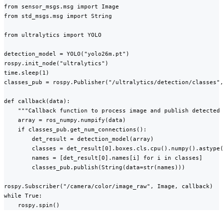
from sensor_msgs.msg import Image

from std_msgs.msg import String

from ultralytics import YOLO

detection_model = YOLO("yolo26m.pt")

rospy.init_node("ultralytics")

time.sleep(1)

classes_pub = rospy.Publisher("/ultralytics/detection/classes",
def callback(data):

    """Callback function to process image and publish detected 
    array = ros_numpy.numpify(data)

    if classes_pub.get_num_connections():

        det_result = detection_model(array)

        classes = det_result[0].boxes.cls.cpu().numpy().astype(
        names = [det_result[0].names[i] for i in classes]

        classes_pub.publish(String(data=str(names)))

rospy.Subscriber("/camera/color/image_raw", Image, callback)

while True:

    rospy.spin()