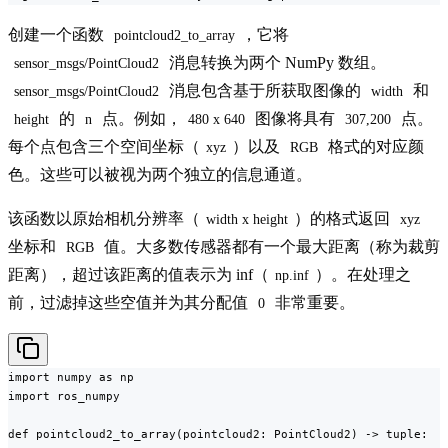
创建一个函数
，它将
pointcloud2_to_array
消息转换为两个 NumPy 数组。
sensor_msgs/PointCloud2
消息包含基于所获取图像的
和
sensor_msgs/PointCloud2
width
的
点。例如，
图像将具有
点。
height
n
480 x 640
307,200
每个点包含三个空间坐标（
）以及
格式的对应颜
xyz
RGB
色。这些可以被视为两个独立的信息通道。
该函数以原始相机分辨率（
）的格式返回
width x height
xyz
坐标和
值。大多数传感器都有一个最大距离（称为裁剪
RGB
距离），超过该距离的值表示为 inf（
）。在处理之
np.inf
前，过滤掉这些空值并为其分配值
非常重要。
0
import numpy as np

import ros_numpy

def pointcloud2_to_array(pointcloud2: PointCloud2) -> tuple:
