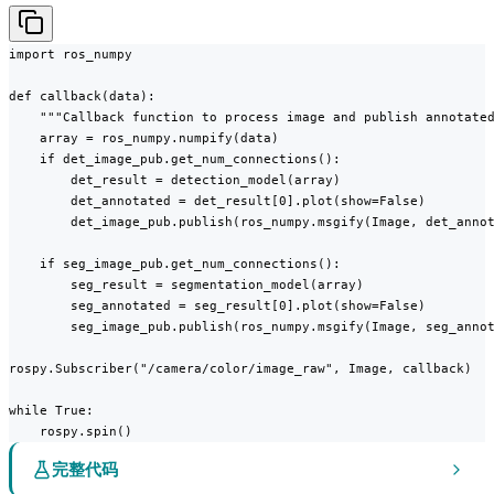
import ros_numpy

def callback(data):

    """Callback function to process image and publish annotated
    array = ros_numpy.numpify(data)

    if det_image_pub.get_num_connections():

        det_result = detection_model(array)

        det_annotated = det_result[0].plot(show=False)

        det_image_pub.publish(ros_numpy.msgify(Image, det_annot
    if seg_image_pub.get_num_connections():

        seg_result = segmentation_model(array)

        seg_annotated = seg_result[0].plot(show=False)

        seg_image_pub.publish(ros_numpy.msgify(Image, seg_annot
rospy.Subscriber("/camera/color/image_raw", Image, callback)

while True:

    rospy.spin()
完整代码