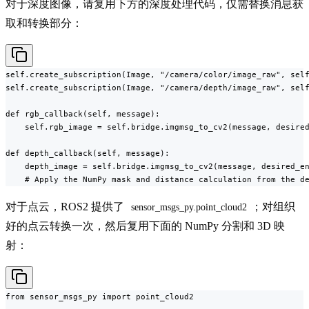
对于深度图像，请复用下方的深度处理代码，仅需替换消息获
取和转换部分：
self.create_subscription(Image, "/camera/color/image_raw", self
self.create_subscription(Image, "/camera/depth/image_raw", self
def rgb_callback(self, message):

    self.rgb_image = self.bridge.imgmsg_to_cv2(message, desired
def depth_callback(self, message):

    depth_image = self.bridge.imgmsg_to_cv2(message, desired_en
    # Apply the NumPy mask and distance calculation from the d
对于点云，ROS2 提供了
；对组织
sensor_msgs_py.point_cloud2
好的点云转换一次，然后复用下面的 NumPy 分割和 3D 映
射：
from sensor_msgs_py import point_cloud2
