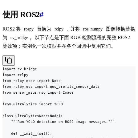
使用 ROS2
#
ROS2 将
替换为
，并将
图像转换替换
rospy
rclpy
ros_numpy
为
。以下节点是下面 RGB 检测流程的完整 ROS2
cv_bridge
等效项；实例化一次模型并在各个回调中复用它们。
import cv_bridge

import rclpy

from rclpy.node import Node

from rclpy.qos import qos_profile_sensor_data

from sensor_msgs.msg import Image

from ultralytics import YOLO

class UltralyticsNode(Node):

    """Run YOLO detection on ROS2 image messages."""

    def __init__(self):
