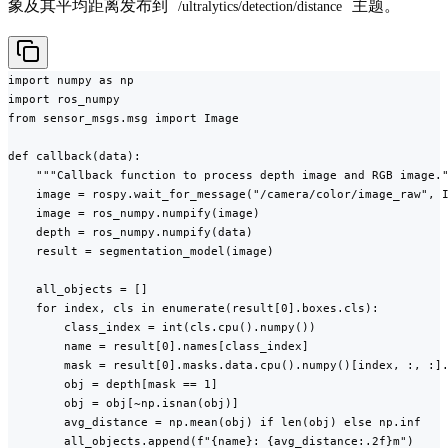
象及其平均距离发布到
主题。
/ultralytics/detection/distance
import numpy as np

import ros_numpy

from sensor_msgs.msg import Image

def callback(data):

    """Callback function to process depth image and RGB image."
    image = rospy.wait_for_message("/camera/color/image_raw", I
    image = ros_numpy.numpify(image)

    depth = ros_numpy.numpify(data)

    result = segmentation_model(image)

    all_objects = []

    for index, cls in enumerate(result[0].boxes.cls):

        class_index = int(cls.cpu().numpy())

        name = result[0].names[class_index]

        mask = result[0].masks.data.cpu().numpy()[index, :, :].
        obj = depth[mask == 1]

        obj = obj[~np.isnan(obj)]

        avg_distance = np.mean(obj) if len(obj) else np.inf

        all_objects.append(f"{name}: {avg_distance:.2f}m")
