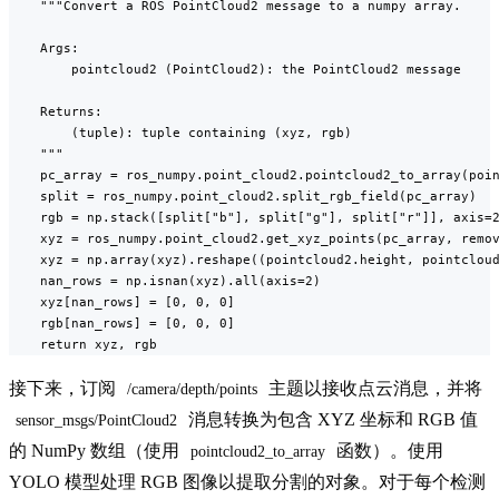
    """Convert a ROS PointCloud2 message to a numpy array.

    Args:

        pointcloud2 (PointCloud2): the PointCloud2 message

    Returns:

        (tuple): tuple containing (xyz, rgb)

    """

    pc_array = ros_numpy.point_cloud2.pointcloud2_to_array(poin
    split = ros_numpy.point_cloud2.split_rgb_field(pc_array)

    rgb = np.stack([split["b"], split["g"], split["r"]], axis=2
    xyz = ros_numpy.point_cloud2.get_xyz_points(pc_array, remov
    xyz = np.array(xyz).reshape((pointcloud2.height, pointcloud
    nan_rows = np.isnan(xyz).all(axis=2)

    xyz[nan_rows] = [0, 0, 0]

    rgb[nan_rows] = [0, 0, 0]

    return xyz, rgb
接下来，订阅
主题以接收点云消息，并将
/camera/depth/points
消息转换为包含 XYZ 坐标和 RGB 值
sensor_msgs/PointCloud2
的 NumPy 数组（使用
函数）。使用
pointcloud2_to_array
YOLO 模型处理 RGB 图像以提取分割的对象。对于每个检测