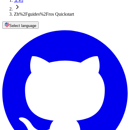
文档
Zh%2Fguides%2Fros Quickstart
Select language