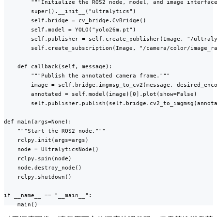
        """Initialize the ROS2 node, model, and image interface
        super().__init__("ultralytics")

        self.bridge = cv_bridge.CvBridge()

        self.model = YOLO("yolo26m.pt")

        self.publisher = self.create_publisher(Image, "/ultraly
        self.create_subscription(Image, "/camera/color/image_ra
    def callback(self, message):

        """Publish the annotated camera frame."""

        image = self.bridge.imgmsg_to_cv2(message, desired_enco
        annotated = self.model(image)[0].plot(show=False)

        self.publisher.publish(self.bridge.cv2_to_imgmsg(annota
def main(args=None):

    """Start the ROS2 node."""

    rclpy.init(args=args)

    node = UltralyticsNode()

    rclpy.spin(node)

    node.destroy_node()

    rclpy.shutdown()

if __name__ == "__main__":

    main()