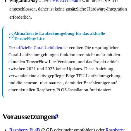
Plug-and-Play
– der
USB Accelerator
wird über USB 3.0
angeschlossen, daher ist keine zusätzliche Hardware-Integration
erforderlich.
Aktualisierte Laufzeitumgebung für das aktuelle
TensorFlow Lite
Der
offizielle Coral-Leitfaden
ist veraltet: Die ursprünglichen
Coral-Laufzeitumgebungen funktionieren nicht mehr mit den
aktuellen TensorFlow Lite-Versionen, und das Projekt erhielt
zwischen 2021 und 2025 keine Updates. Diese Anleitung
verwendet eine aktiv gepflegte Edge TPU-Laufzeitumgebung
und die neueste
, damit der Beschleuniger auf
tflite-runtime
einer aktuellen Raspberry Pi OS-Installation funktioniert.
Voraussetzungen
#
Raspberry Pi 4B
(2 GB oder mehr empfohlen) oder
Raspberry