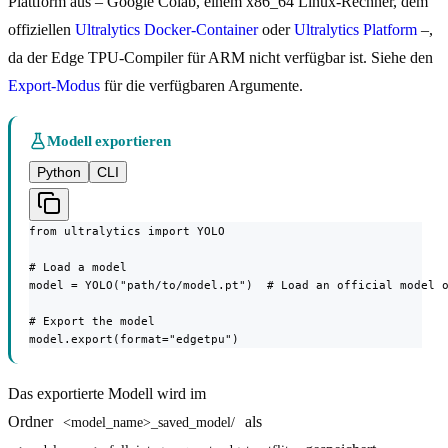
Plattform aus – Google Colab, einem x86_64 Linux-Rechner, dem
offiziellen
Ultralytics Docker-Container
oder
Ultralytics Platform
–,
da der Edge TPU-Compiler für ARM nicht verfügbar ist. Siehe den
Export-Modus
für die verfügbaren Argumente.
Modell exportieren
Python
CLI
from ultralytics import YOLO

# Load a model

model = YOLO("path/to/model.pt")  # Load an official model o
# Export the model

model.export(format="edgetpu")
Das exportierte Modell wird im
Ordner
als
<model_name>_saved_model/