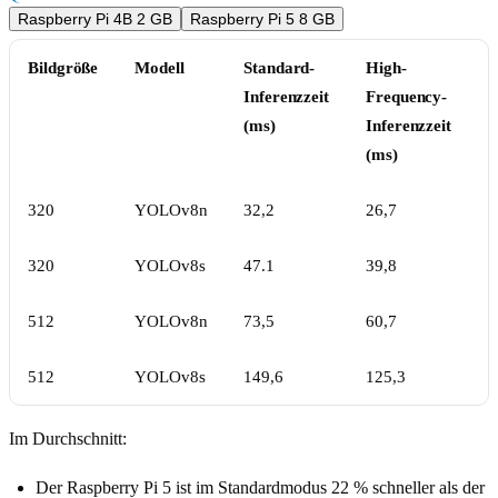
Raspberry Pi 4B 2 GB
Raspberry Pi 5 8 GB
Bildgröße
Modell
Standard-
High-
Inferenzzeit
Frequency-
(ms)
Inferenzzeit
(ms)
320
YOLOv8n
32,2
26,7
320
YOLOv8s
47.1
39,8
512
YOLOv8n
73,5
60,7
512
YOLOv8s
149,6
125,3
Im Durchschnitt:
Der Raspberry Pi 5 ist im Standardmodus 22 % schneller als der