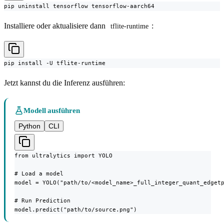
pip uninstall tensorflow tensorflow-aarch64
Installiere oder aktualisiere dann
:
tflite-runtime
pip install -U tflite-runtime
Jetzt kannst du die Inferenz ausführen:
Modell ausführen
Python
CLI
from ultralytics import YOLO

# Load a model

model = YOLO("path/to/<model_name>_full_integer_quant_edgetp
# Run Prediction

model.predict("path/to/source.png")