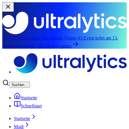
YOLO Vision 2026:
Das globale Vision-AI-Event kehrt am 13.
September zurück, vor Ort und online.
Zum Hauptinhalt springen
Suchen...
Startseite
Schnellstart
Startseite
Modi