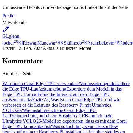
Umfassende Details zum Vorhersagemodus findest du auf der Seite
Predict
.
Mitwirkende
GL
glenn-
20
3
2
1
jocher
RI
RizwanMunawar
SK
Skillnoob
RA
raimbekovm
PD
pderr
Erstellt
12. Feb. 2024
Aktualisiert
letzten Monat
Kommentare
Auf dieser Seite
Warum ein Coral Edge TPU verwenden?
Voraussetzungen
Installiere
die Edge TPU-Laufzeitumgebung
Exportiere dein Modell in das
Edge TPU-Format
Führe die Inferenz auf dem Edge TPU
aus
Benchmarks
Fazit
FAQ
Was ist ein Coral Edge TPU und wie
verbessert es die Leistung des Raspberry Pi mit Ultralytics
YOLO26?
Wie installiere ich die Coral Edge TPU-
Laufzeitumgebung auf einem Raspberry Pi?
Kann ich mein
Ultralytics YOLO26-Modell so exportieren, dass es mit dem Coral
Edge TPU kompatibel ist?
Was soll ich tun, wenn TensorFlow
bereits auf meinem Raspberry Pi installiert ist, ich aber stattdessen