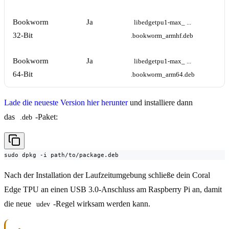
Bookworm
Ja
libedgetpu1-max_ ... 
32-Bit
.bookworm_armhf.deb
Bookworm
Ja
libedgetpu1-max_ ... 
64-Bit
.bookworm_arm64.deb
Lade die neueste Version hier herunter
und installiere dann
das
-Paket:
.deb
sudo dpkg -i path/to/package.deb
Nach der Installation der Laufzeitumgebung schließe dein Coral
Edge TPU an einen USB 3.0-Anschluss am Raspberry Pi an, damit
die neue
-Regel wirksam werden kann.
udev