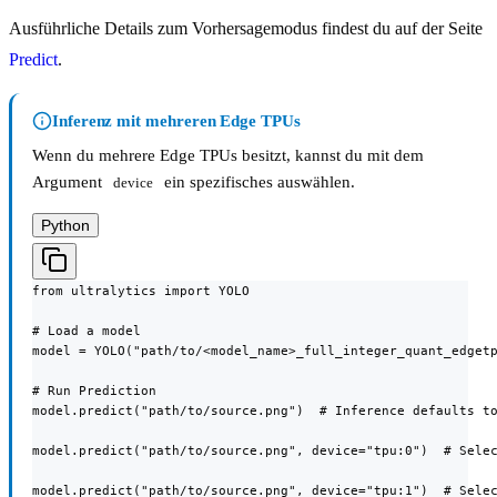
Ausführliche Details zum Vorhersagemodus findest du auf der Seite
Predict
.
Inferenz mit mehreren Edge TPUs
Wenn du mehrere Edge TPUs besitzt, kannst du mit dem
Argument
ein spezifisches auswählen.
device
Python
from ultralytics import YOLO

# Load a model

model = YOLO("path/to/<model_name>_full_integer_quant_edgetp
# Run Prediction

model.predict("path/to/source.png")  # Inference defaults to
model.predict("path/to/source.png", device="tpu:0")  # Selec
model.predict("path/to/source.png", device="tpu:1")  # Sele