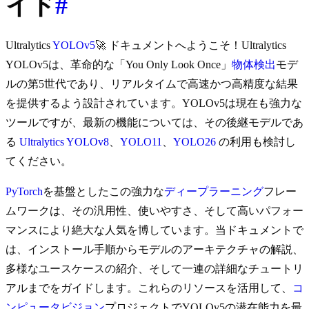
イド
#
Ultralytics
YOLOv5
🚀 ドキュメントへようこそ！Ultralytics
YOLOv5は、革命的な「You Only Look Once」
物体検出
モデ
ルの第5世代であり、リアルタイムで高速かつ高精度な結果
を提供するよう設計されています。YOLOv5は現在も強力な
ツールですが、最新の機能については、その後継モデルであ
る
Ultralytics YOLOv8
、
YOLO11
、
YOLO26
の利用も検討し
てください。
PyTorch
を基盤としたこの強力な
ディープラーニング
フレー
ムワークは、その汎用性、使いやすさ、そして高いパフォー
マンスにより絶大な人気を博しています。当ドキュメントで
は、インストール手順からモデルのアーキテクチャの解説、
多様なユースケースの紹介、そして一連の詳細なチュートリ
アルまでをガイドします。これらのリソースを活用して、
コ
ンピュータビジョン
プロジェクトでYOLOv5の潜在能力を最