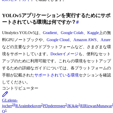
YOLOv5アプリケーションを実行するためにサポ
ートされている環境は何ですか？
#
Ultralytics YOLOv5は、
Gradient
、
Google Colab
、
Kaggle
上の無
料GPUノートブックや、
Google Cloud
、
Amazon AWS
、
Azure
などの主要なクラウドプラットフォームなど、さまざまな環
境をサポートしています。
Dockerイメージ
も、便利なセット
アップのために利用可能です。これらの環境をセットアップ
するための詳細なガイドについては、各プラットフォームの
手順が記載された
サポートされている環境
セクションを確認
してください。
コントリビューター
GL
glenn-
28
2
2
1
jocher
RA
raimbekovm
PD
pderrenger
JK
jk4e
RI
RizwanMunawar
1
Q