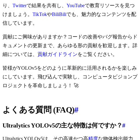
り、
Twitter
で結果を共有し、
YouTube
で教育リソースを見つ
けましょう。
TikTok
や
BiliBili
でも、魅力的なコンテンツを配
信しています。
貢献にご興味がありますか？コードの改善やバグ報告からド
キュメントの更新まで、あらゆる形の貢献を歓迎します。詳
細については、
貢献ガイドライン
をご覧ください。
皆様がYOLOv5をどのように革新的に活用されるかを楽しみ
にしています。飛び込んで実験し、コンピュータビジョンプ
ロジェクトを革命しましょう！ 🚀
よくある質問 (FAQ)
#
Ultralytics YOLOv5の主な特徴は何ですか？
#
Ultralytics YOLOv5は、その高速かつ高
精度
な物体検出能力