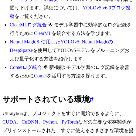
掘り下げます。詳細については、
YOLOv5 v6.0ブログ投
稿
をご覧ください。
ClearMLログ統合
🌟 モデル学習中に効率的なログ記録を
行うために
ClearML
を統合する方法を学びます。
Neural Magicを使用したYOLOv5
:
Neural Magicの
DeepSparse
を使用してYOLOv5モデルをプルーニングお
よび量子化する方法を紹介します。
Cometログ統合
🌟 新機能: モデル学習のログ記録を改善
するために
Comet
を活用する方法を探ります。
サポートされている環境
#
Ultralyticsは、プロジェクトをすぐに開始できるように、
CUDA
、
CuDNN
、
Python
、
PyTorch
などの主要な依存関係が
プリインストールされた、すぐに使えるさまざまな環境を提