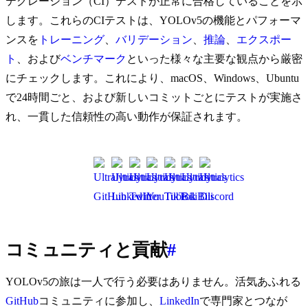
テグレーション（CI）テストが正常に合格していることを示
します。これらのCIテストは、YOLOv5の機能とパフォーマ
ンスを
トレーニング
、
バリデーション
、
推論
、
エクスポー
ト
、および
ベンチマーク
といった様々な主要な観点から厳密
にチェックします。これにより、macOS、Windows、Ubuntu
で24時間ごと、および新しいコミットごとにテストが実施さ
れ、一貫した信頼性の高い動作が保証されます。
コミュニティと貢献
#
YOLOv5の旅は一人で行う必要はありません。活気あふれる
GitHub
コミュニティに参加し、
LinkedIn
で専門家とつなが