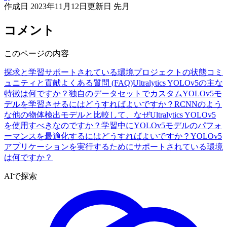
作成日
2023年11月12日
更新日
先月
コメント
このページの内容
探求と学習
サポートされている環境
プロジェクトの状態
コミ
ュニティと貢献
よくある質問 (FAQ)
Ultralytics YOLOv5の主な
特徴は何ですか？
独自のデータセットでカスタムYOLOv5モ
デルを学習させるにはどうすればよいですか？
RCNNのよう
な他の物体検出モデルと比較して、なぜUltralytics YOLOv5
を使用すべきなのですか？
学習中にYOLOv5モデルのパフォ
ーマンスを最適化するにはどうすればよいですか？
YOLOv5
アプリケーションを実行するためにサポートされている環境
は何ですか？
AIで探索