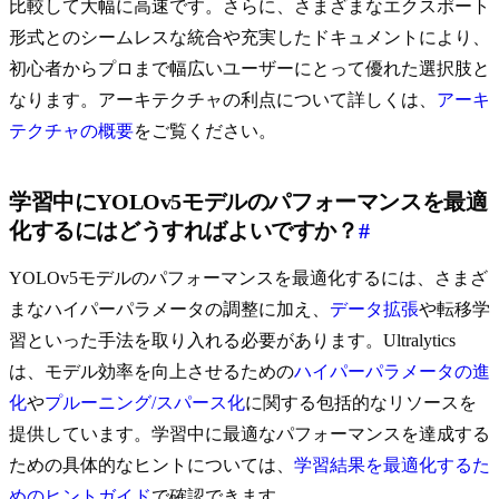
比較して大幅に高速です。さらに、さまざまなエクスポート
形式とのシームレスな統合や充実したドキュメントにより、
初心者からプロまで幅広いユーザーにとって優れた選択肢と
なります。アーキテクチャの利点について詳しくは、
アーキ
テクチャの概要
をご覧ください。
学習中にYOLOv5モデルのパフォーマンスを最適
化するにはどうすればよいですか？
#
YOLOv5モデルのパフォーマンスを最適化するには、さまざ
まなハイパーパラメータの調整に加え、
データ拡張
や転移学
習といった手法を取り入れる必要があります。Ultralytics
は、モデル効率を向上させるための
ハイパーパラメータの進
化
や
プルーニング/スパース化
に関する包括的なリソースを
提供しています。学習中に最適なパフォーマンスを達成する
ための具体的なヒントについては、
学習結果を最適化するた
めのヒントガイド
で確認できます。