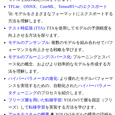
TFLite、ONNX、CoreML、TensorRTへのエクスポート
🚀: モデルをさまざまなフォーマットにエクスポートする
方法を理解します。
テスト時拡張 (TTA)
: TTAを使用してモデルの予測精度を
向上させる方法を探ります。
モデルのアンサンブル
: 複数のモデルを組み合わせてパフ
ォーマンスを向上させる戦略を学びます。
モデルのプルーニング/スパース化
: プルーニングとスパ
ース化の概念、およびより効率的なモデルを作成する方
法を理解します。
ハイパーパラメータの進化
: より優れたモデルパフォーマ
ンスを実現するための、自動化された
ハイパーパラメー
タチューニング
のプロセスを紹介します。
フリーズ層を用いた転移学習
: YOLOv5で層を固定（フリ
ーズ）して
転移学習
を実装する方法を学びます。
アーキテクチャの概要
🌟 YOLOv5モデルの構造の詳細を