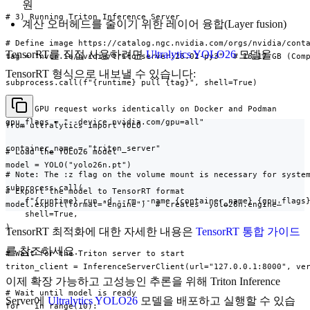
원
# 3) Running Triton Inference Server

계산 오버헤드를 줄이기 위한 레이어 융합(Layer fusion)
# Define image https://catalog.ngc.nvidia.com/orgs/nvidia/conta
TensorRT를 직접 사용하려면
Ultralytics YOLO26
모델을
tag = "nvcr.io/nvidia/tritonserver:26.02-py3"  # 16.17 GB (Comp
TensorRT 형식으로 내보낼 수 있습니다:
subprocess.call(f"{runtime} pull {tag}", shell=True)

# CDI GPU request works identically on Docker and Podman

gpu_flags = "--device nvidia.com/gpu=all"

from ultralytics import YOLO

container_name = "triton_server"

# Load the YOLO26 model

model = YOLO("yolo26n.pt")

# Note: The :z flag on the volume mount is necessary for system
subprocess.call(

# Export the model to TensorRT format

    f"{runtime} run -d --rm --name {container_name} {gpu_flags}
model.export(format="engine")  # creates 'yolo26n.engine'
    shell=True,

)

TensorRT 최적화에 대한 자세한 내용은
TensorRT 통합 가이드
를 참조하세요.
# Wait for the Triton server to start

triton_client = InferenceServerClient(url="127.0.0.1:8000", ver
이제 확장 가능하고 고성능인 추론을 위해 Triton Inference
# Wait until model is ready

Server에
Ultralytics YOLO26
모델을 배포하고 실행할 수 있습
for _ in range(10):
