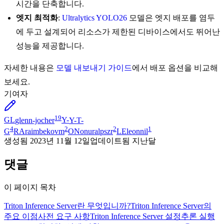
시간을 단축합니다.
엣지 최적화
:
Ultralytics YOLO26
모델은 엣지 배포를 염두
에 두고 설계되어 리소스가 제한된 디바이스에서도 뛰어난
성능을 제공합니다.
자세한 내용은
모델 내보내기 가이드
에서 배포 옵션을 비교해
보세요.
기여자
19
GL
glenn-jocher
Y-
Y-T-
4
2
2
1
G
RA
raimbekovm
ON
onuralpszr
LE
leonnil
생성됨
2023년 11월 12일
업데이트됨
지난달
댓글
이 페이지 목차
Triton Inference Server란 무엇입니까?
Triton Inference Server의
주요 이점
사전 요구 사항
Triton Inference Server 설정
추론 실행