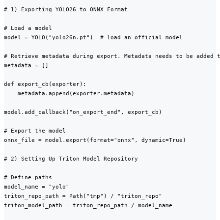
# 1) Exporting YOLO26 to ONNX Format

# Load a model

model = YOLO("yolo26n.pt")  # load an official model

# Retrieve metadata during export. Metadata needs to be added t
metadata = []

def export_cb(exporter):

    metadata.append(exporter.metadata)

model.add_callback("on_export_end", export_cb)

# Export the model

onnx_file = model.export(format="onnx", dynamic=True)

# 2) Setting Up Triton Model Repository

# Define paths

model_name = "yolo"

triton_repo_path = Path("tmp") / "triton_repo"

triton_model_path = triton_repo_path / model_name
