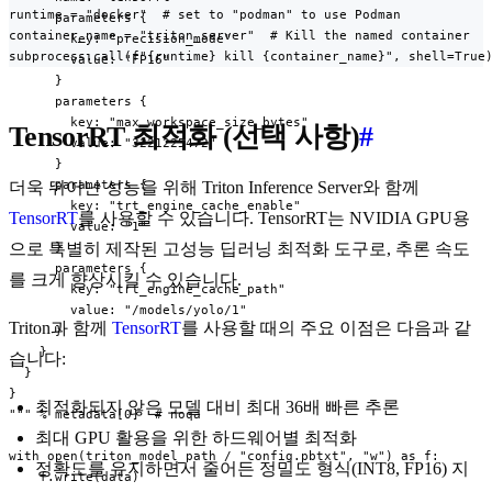
runtime = "docker"  # set to "podman" to use Podman

      parameters {

container_name = "triton_server"  # Kill the named container

        key: "precision_mode"

subprocess.call(f"{runtime} kill {container_name}", shell=True
        value: "FP16"

      }

      parameters {

        key: "max_workspace_size_bytes"

TensorRT 최적화 (선택 사항)
#
        value: "3221225472"

      }

      parameters {

더욱 뛰어난 성능을 위해 Triton Inference Server와 함께
        key: "trt_engine_cache_enable"

TensorRT
를 사용할 수 있습니다. TensorRT는 NVIDIA GPU용
        value: "1"

으로 특별히 제작된 고성능 딥러닝 최적화 도구로, 추론 속도
      }

      parameters {

를 크게 향상시킬 수 있습니다.
        key: "trt_engine_cache_path"

        value: "/models/yolo/1"

Triton과 함께
TensorRT
를 사용할 때의 주요 이점은 다음과 같
      }

    }

습니다:
  }

}

최적화되지 않은 모델 대비 최대 36배 빠른 추론
""" % metadata[0]  # noqa

최대 GPU 활용을 위한 하드웨어별 최적화
with open(triton_model_path / "config.pbtxt", "w") as f:

정확도를 유지하면서 줄어든 정밀도 형식(INT8, FP16) 지
    f.write(data)
