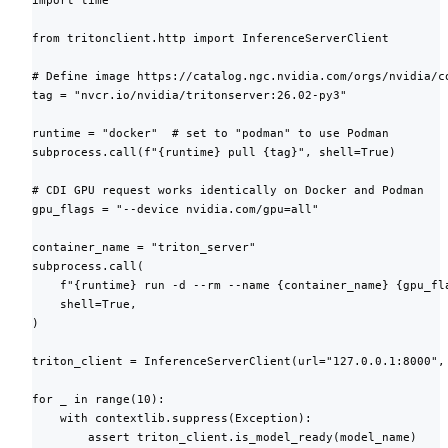
import time

from tritonclient.http import InferenceServerClient

# Define image https://catalog.ngc.nvidia.com/orgs/nvidia/co
tag = "nvcr.io/nvidia/tritonserver:26.02-py3"

runtime = "docker"  # set to "podman" to use Podman

subprocess.call(f"{runtime} pull {tag}", shell=True)

# CDI GPU request works identically on Docker and Podman

gpu_flags = "--device nvidia.com/gpu=all"

container_name = "triton_server"

subprocess.call(

    f"{runtime} run -d --rm --name {container_name} {gpu_fl
    shell=True,

)

triton_client = InferenceServerClient(url="127.0.0.1:8000", 
for _ in range(10):

    with contextlib.suppress(Exception):

        assert triton_client.is_model_ready(model_name)
