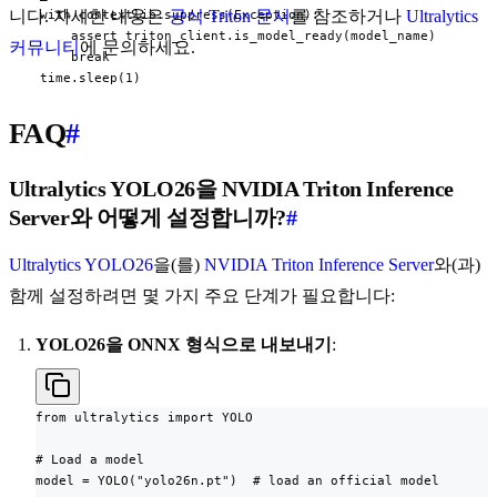
니다. 자세한 내용은
공식 Triton 문서
를 참조하거나
Ultralytics
    with contextlib.suppress(Exception):

        assert triton_client.is_model_ready(model_name)

커뮤니티
에 문의하세요.
        break

    time.sleep(1)
FAQ
#
Ultralytics YOLO26을 NVIDIA Triton Inference
Server와 어떻게 설정합니까?
#
Ultralytics YOLO26
을(를)
NVIDIA Triton Inference Server
와(과)
함께 설정하려면 몇 가지 주요 단계가 필요합니다:
YOLO26을 ONNX 형식으로 내보내기
:
from ultralytics import YOLO

# Load a model

model = YOLO("yolo26n.pt")  # load an official model
