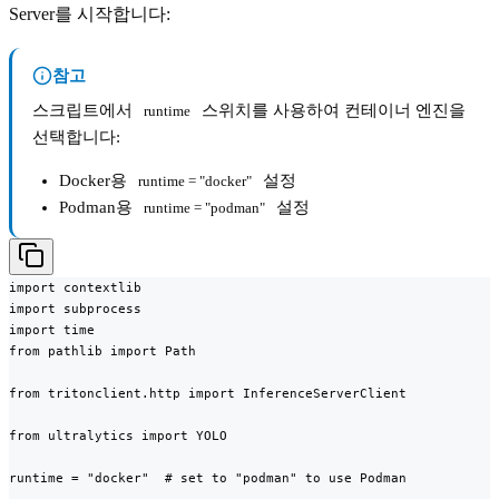
Server를 시작합니다:
참고
스크립트에서
스위치를 사용하여 컨테이너 엔진을
runtime
선택합니다:
Docker용
설정
runtime = "docker"
Podman용
설정
runtime = "podman"
import contextlib

import subprocess

import time

from pathlib import Path

from tritonclient.http import InferenceServerClient

from ultralytics import YOLO

runtime = "docker"  # set to "podman" to use Podman
