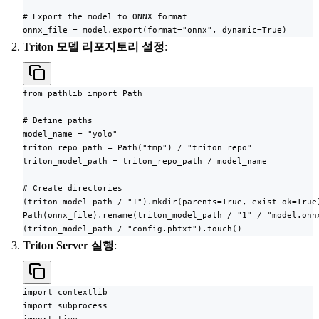
# Export the model to ONNX format

onnx_file = model.export(format="onnx", dynamic=True)
Triton 모델 리포지토리 설정
:
from pathlib import Path

# Define paths

model_name = "yolo"

triton_repo_path = Path("tmp") / "triton_repo"

triton_model_path = triton_repo_path / model_name

# Create directories

(triton_model_path / "1").mkdir(parents=True, exist_ok=True)
Path(onnx_file).rename(triton_model_path / "1" / "model.onnx
(triton_model_path / "config.pbtxt").touch()
Triton Server 실행
:
import contextlib

import subprocess
