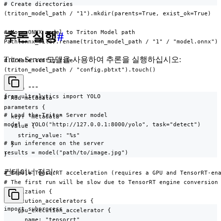
# Create directories

(triton_model_path / "1").mkdir(parents=True, exist_ok=True)

# Move ONNX model to Triton Model path

추론 실행
#
Path(onnx_file).rename(triton_model_path / "1" / "model.onnx")

Triton Server 모델을 사용하여 추론을 실행하십시오:
# Create config file

(triton_model_path / "config.pbtxt").touch()

data = """

from ultralytics import YOLO

# Add metadata

parameters {

# Load the Triton Server model

  key: "metadata"

model = YOLO("http://127.0.0.1:8000/yolo", task="detect")

  value {

    string_value: "%s"

# Run inference on the server

  }

results = model("path/to/image.jpg")
}

컨테이너 정리:
# Enable TensorRT acceleration (requires a GPU and TensorRT-ena
# The first run will be slow due to TensorRT engine conversion

optimization {

  execution_accelerators {

import subprocess

    gpu_execution_accelerator {

      name: "tensorrt"
