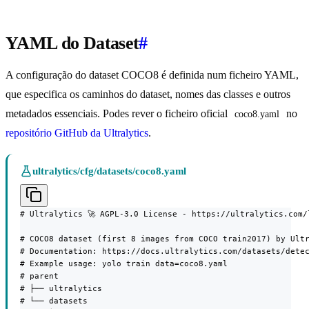
YAML do Dataset
#
A configuração do dataset COCO8 é definida num ficheiro YAML,
que especifica os caminhos do dataset, nomes das classes e outros
metadados essenciais. Podes rever o ficheiro oficial
no
coco8.yaml
repositório GitHub da Ultralytics
.
ultralytics/cfg/datasets/coco8.yaml
# Ultralytics 🚀 AGPL-3.0 License - https://ultralytics.com/l
# COCO8 dataset (first 8 images from COCO train2017) by Ultr
# Documentation: https://docs.ultralytics.com/datasets/detec
# Example usage: yolo train data=coco8.yaml

# parent

# ├── ultralytics

# └── datasets
