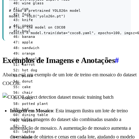
  40: wine glass

  41: cup

# Load a pretrained YOLO26n model

  42: fork

model = YOLO("yolo26n.pt")

  43: knife

  44: spoon

# Train the model on COCO8

  45: bowl

results = model.train(data="coco8.yaml", epochs=100, imgsz=
  46: banana

  47: apple

  48: sandwich

  49: orange

Exemplos de Imagens e Anotações
#
  50: broccoli

  51: carrot

  52: hot dog

Abaixo está um exemplo de um lote de treino em mosaico do dataset
  53: pizza

  54: donut

COCO8:
  55: cake

  56: chair

  57: couch

  58: potted plant

  59: bed

Imagem em Mosaico
: Esta imagem ilustra um lote de treino
  60: dining table

onde várias imagens do dataset são combinadas usando a
  61: toilet

  62: tv

aumentação de mosaico. A aumentação de mosaico aumenta a
  63: laptop

diversidade de objetos e cenas em cada lote, ajudando o modelo
  64: mouse
