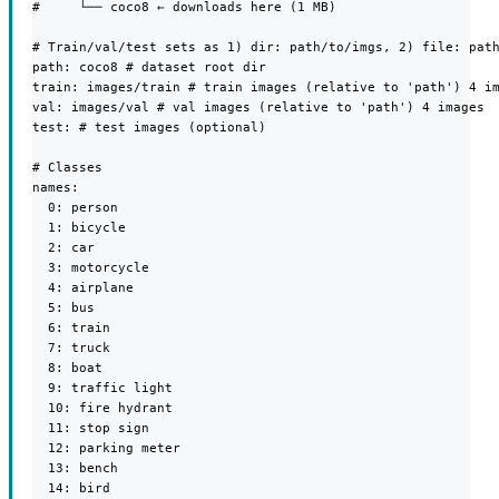
#     └── coco8 ← downloads here (1 MB)

# Train/val/test sets as 1) dir: path/to/imgs, 2) file: path
path: coco8 # dataset root dir

train: images/train # train images (relative to 'path') 4 im
val: images/val # val images (relative to 'path') 4 images

test: # test images (optional)

# Classes

names:

  0: person

  1: bicycle

  2: car

  3: motorcycle

  4: airplane

  5: bus

  6: train

  7: truck

  8: boat

  9: traffic light

  10: fire hydrant

  11: stop sign

  12: parking meter

  13: bench

  14: bird
