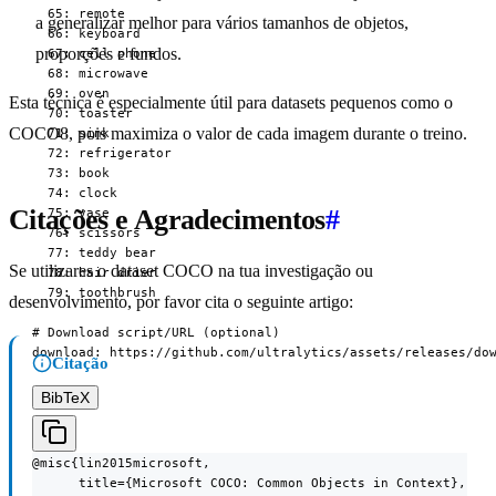
  65: remote

a generalizar melhor para vários tamanhos de objetos,
  66: keyboard

proporções e fundos.
  67: cell phone

  68: microwave

  69: oven

Esta técnica é especialmente útil para datasets pequenos como o
  70: toaster

COCO8, pois maximiza o valor de cada imagem durante o treino.
  71: sink

  72: refrigerator

  73: book

  74: clock

Citações e Agradecimentos
#
  75: vase

  76: scissors

  77: teddy bear

Se utilizares o dataset COCO na tua investigação ou
  78: hair drier

  79: toothbrush

desenvolvimento, por favor cita o seguinte artigo:
# Download script/URL (optional)

download: https://github.com/ultralytics/assets/releases/do
Citação
BibTeX
@misc{lin2015microsoft,

      title={Microsoft COCO: Common Objects in Context},
