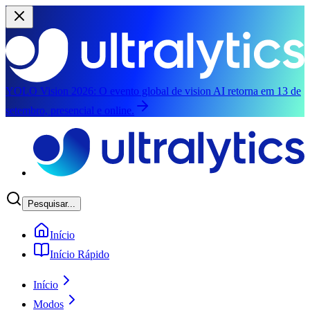
YOLO Vision 2026:
O evento global de vision AI retorna em 13 de
setembro, presencial e online.
Pular para o conteúdo principal
Pesquisar...
Início
Início Rápido
Início
Modos