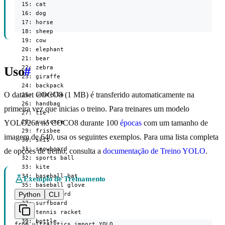
  15: cat

  16: dog

  17: horse

  18: sheep

  19: cow

  20: elephant

  21: bear

  22: zebra

Uso
#
  23: giraffe

  24: backpack

O dataset COCO8 (1 MB) é transferido automaticamente na
  25: umbrella

  26: handbag

primeira vez que inicias o treino. Para treinares um modelo
  27: tie

  28: suitcase

YOLO26n no COCO8 durante 100
épocas
com um tamanho de
  29: frisbee

imagem de 640, usa os seguintes exemplos. Para uma lista completa
  30: skis

  31: snowboard

de opções de treino, consulta a
documentação de Treino YOLO
.
  32: sports ball

  33: kite

  34: baseball bat

Exemplo de Treinamento
  35: baseball glove

Python
CLI
  36: skateboard

  37: surfboard

  38: tennis racket

  39: bottle

from ultralytics import YOLO
