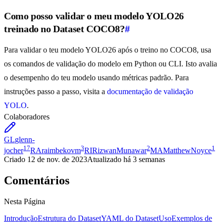
Como posso validar o meu modelo YOLO26
treinado no Dataset COCO8?
#
Para validar o teu modelo YOLO26 após o treino no COCO8, usa
os comandos de validação do modelo em Python ou CLI. Isto avalia
o desempenho do teu modelo usando métricas padrão. Para
instruções passo a passo, visita a
documentação de validação
YOLO
.
Colaboradores
GL
glenn-
17
3
2
1
jocher
RA
raimbekovm
RI
RizwanMunawar
MA
MatthewNoyce
Criado
12 de nov. de 2023
Atualizado
há 3 semanas
Comentários
Nesta Página
Introdução
Estrutura do Dataset
YAML do Dataset
Uso
Exemplos de