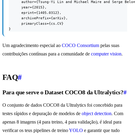
      author={Tsung-Yi Lin and Michael Maire and Serge Belon
      year={2015},

      eprint={1405.0312},

      archivePrefix={arXiv},

      primaryClass={cs.CV}

}
Um agradecimento especial ao
COCO Consortium
pelas suas
contribuições contínuas para a comunidade de
computer vision
.
FAQ
#
Para que serve o Dataset COCO8 da Ultralytics?
#
O conjunto de dados COCO8 da Ultralytics foi concebido para
testes rápidos e depuração de modelos de
object detection
. Com
apenas 8 imagens (4 para treino, 4 para validação), é ideal para
verificar os teus pipelines de treino
YOLO
e garantir que tudo