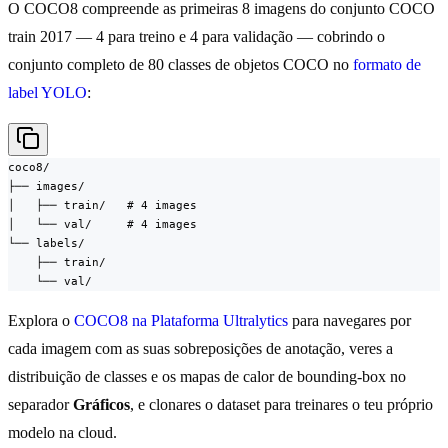
O COCO8 compreende as primeiras 8 imagens do conjunto COCO
train 2017 — 4 para treino e 4 para validação — cobrindo o
conjunto completo de 80 classes de objetos COCO no
formato de
label YOLO
:
coco8/

├── images/

│   ├── train/   # 4 images

│   └── val/     # 4 images

└── labels/

    ├── train/

    └── val/
Explora o
COCO8 na Plataforma Ultralytics
para navegares por
cada imagem com as suas sobreposições de anotação, veres a
distribuição de classes e os mapas de calor de bounding-box no
separador
Gráficos
, e clonares o dataset para treinares o teu próprio
modelo na cloud.