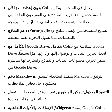
بدون إعداد:
نظرًا لأن Colab يعمل في السحابة، يمكن
للمستخدمين بدء تدريب النماذج على الفور دون الحاجة إلى
إعدادات بيئة معقدة. فقط أنشئ حسابًا وابدأ البرمجة.
يسمح للمستخدمين بإنشاء نماذج لإدخال
دعم النماذج (Forms):
المعلمات، مما يسهل التجربة بقيم مختلفة.
يتكامل Colab بسلاسة مع Google
التكامل مع Google Drive:
Drive لجعل تخزين البيانات والوصول إليها وإدارتها أمرًا بسيطًا.
يمكن تخزين مجموعات البيانات والنماذج واسترجاعها مباشرة
من Google Drive.
يمكنك استخدام تنسيق Markdown لتوثيق
دعم Markdown:
محسّن داخل دفاتر الملاحظات.
التنفيذ المجدول:
يمكن للمطورين تعيين دفاتر الملاحظات لتعمل
تلقائيًا في أوقات محددة.
يسمح Google Colab
الإضافات والأدوات التفاعلية (Widgets):