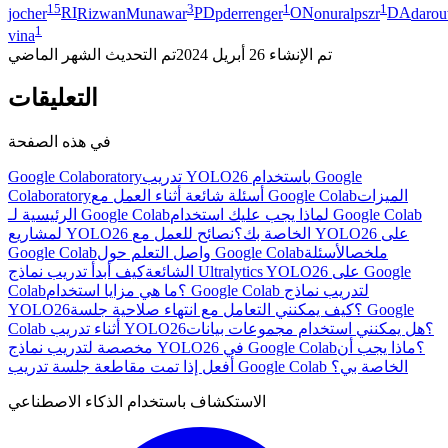
15
3
1
1
jocher
RI
RizwanMunawar
PD
pderrenger
ON
onuralpszr
DA
daro
1
vina
تم الإنشاء
26 أبريل 2024
تم التحديث
الشهر الماضي
التعليقات
في هذه الصفحة
تدريب YOLO26 باستخدام Google
Google Colaboratory
الميزات
أسئلة شائعة أثناء العمل مع Google Colab
Colaboratory
لماذا يجب عليك استخدام Google Colab
الرئيسية لـ Google Colab
لمشاريع YOLO26 الخاصة بك؟
نصائح للعمل مع YOLO26 على
ملخص
الأسئلة
واصل التعلم حول Google Colab
Google Colab
الشائعة
كيف أبدأ تدريب نماذج Ultralytics YOLO26 على Google
Colab؟
ما هي مزايا استخدام Google Colab لتدريب نماذج
YOLO26؟
كيف يمكنني التعامل مع انتهاء صلاحية جلسة Google
Colab أثناء تدريب YOLO26؟
هل يمكنني استخدام مجموعات بيانات
مخصصة لتدريب نماذج YOLO26 في Google Colab؟
ماذا يجب أن
أفعل إذا تمت مقاطعة جلسة تدريب Google Colab الخاصة بي؟
الاستكشاف باستخدام الذكاء الاصطناعي