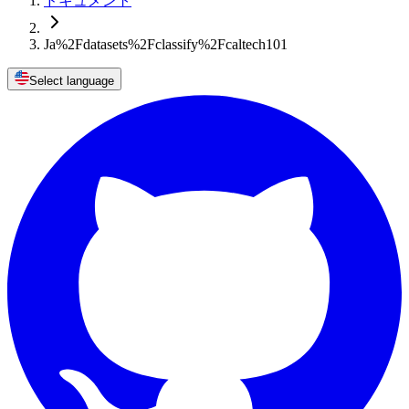
ドキュメント
Ja%2Fdatasets%2Fclassify%2Fcaltech101
Select language