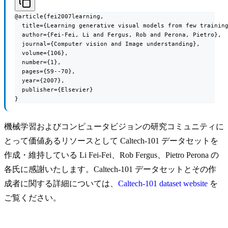
@article{fei2007learning,

  title={Learning generative visual models from few training
  author={Fei-Fei, Li and Fergus, Rob and Perona, Pietro},

  journal={Computer vision and Image understanding},

  volume={106},

  number={1},

  pages={59--70},

  year={2007},

  publisher={Elsevier}

}
機械学習およびコンピュータビジョンの研究コミュニティに
とって価値あるリソースとして Caltech-101 データセットを
作成・維持している Li Fei-Fei、Rob Fergus、Pietro Perona の
各氏に感謝いたします。Caltech-101 データセットとその作
成者に関する詳細については、
Caltech-101 dataset website
を
ご覧ください。