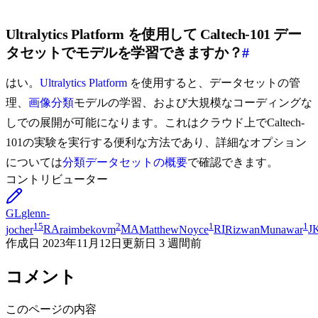
Ultralytics Platform を使用して Caltech-101 デー
タセットでモデルを学習できますか？
#
はい。
Ultralytics Platform
を使用すると、データセットの管
理、
画像分類
モデルの学習、および大規模なコーディングな
しでの展開が可能になります。これはクラウド上でCaltech-
101の実験を実行する便利な方法であり、詳細なオプション
については
分類データセットの概要
で確認できます。
コントリビューター
GL
glenn-
15
2
1
1
jocher
RA
raimbekovm
MA
MatthewNoyce
RI
RizwanMunawar
J
作成日
2023年11月12日
更新日
3 週間前
コメント
このページの内容