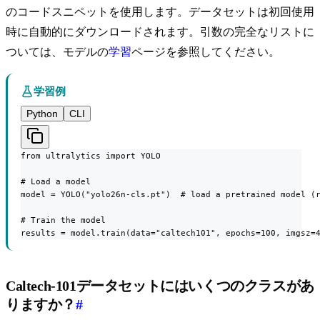
のコードスニペットを使用します。データセットは初回使用
時に自動的にダウンロードされます。引数の完全なリストに
ついては、モデルの
学習
ページを参照してください。
学習例
Python
CLI
from ultralytics import YOLO

# Load a model

model = YOLO("yolo26n-cls.pt")  # load a pretrained model (r
# Train the model

results = model.train(data="caltech101", epochs=100, imgsz=
Caltech-101データセットにはいくつのクラスがあ
りますか？
#