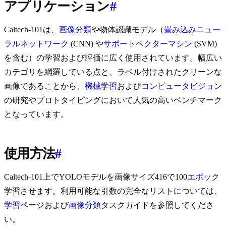
アプリケーション
#
Caltech-101は、
画像分類
や物体認識モデル（
畳み込みニュー
ラルネットワーク
(CNN) や
サポートベクターマシン
(SVM)
を含む）の学習および評価に広く使用されています。幅広い
カテゴリを網羅している点と、ラベル付けされたクリーンな
画像であることから、
機械学習
および
コンピュータビジョン
の研究やプロトタイピングにおいて人気の高いベンチマーク
となっています。
使用方法
#
Caltech-101上でYOLOモデルを画像サイズ416で100
エポック
学習させます。利用可能な引数の完全なリストについては、
学習
ページおよび
画像分類
タスクガイドを参照してくださ
い。