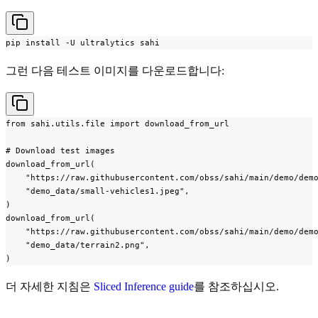
pip install -U ultralytics sahi
그런 다음 테스트 이미지를 다운로드합니다:
from sahi.utils.file import download_from_url

# Download test images

download_from_url(

    "https://raw.githubusercontent.com/obss/sahi/main/demo/demo
    "demo_data/small-vehicles1.jpeg",

)

download_from_url(

    "https://raw.githubusercontent.com/obss/sahi/main/demo/demo
    "demo_data/terrain2.png",

)
더 자세한 지침은
Sliced Inference guide
를 참조하십시오.