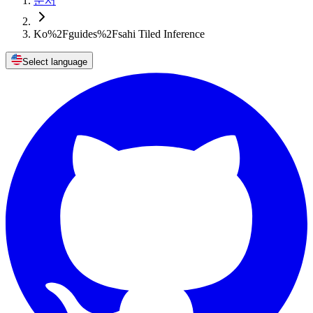
문서
Ko%2Fguides%2Fsahi Tiled Inference
Select language