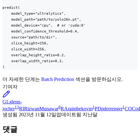
predict(

    model_type="ultralytics",

    model_path="path/to/yolo26n.pt",

    model_device="cpu",  # or 'cuda:0'

    model_confidence_threshold=0.4,

    source="path/to/dir",

    slice_height=256,

    slice_width=256,

    overlap_height_ratio=0.2,

    overlap_width_ratio=0.2,

)
더 자세한 단계는
Batch Prediction
섹션을 방문하십시오.
기여자
GL
glenn-
13
8
1
1
jocher
RI
RizwanMunawar
RA
raimbekovm
PD
pderrenger
CO
Cod
생성됨
2023년 11월 12일
업데이트됨
지난달
댓글