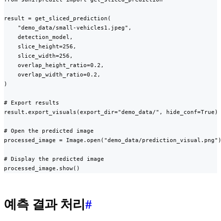
result = get_sliced_prediction(

    "demo_data/small-vehicles1.jpeg",

    detection_model,

    slice_height=256,

    slice_width=256,

    overlap_height_ratio=0.2,

    overlap_width_ratio=0.2,

)

# Export results

result.export_visuals(export_dir="demo_data/", hide_conf=True)

# Open the predicted image

processed_image = Image.open("demo_data/prediction_visual.png")
# Display the predicted image

processed_image.show()
예측 결과 처리
#