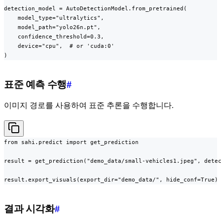
detection_model = AutoDetectionModel.from_pretrained(

    model_type="ultralytics",

    model_path="yolo26n.pt",

    confidence_threshold=0.3,

    device="cpu",  # or 'cuda:0'

)
표준 예측 수행
#
이미지 경로를 사용하여 표준 추론을 수행합니다.
from sahi.predict import get_prediction

result = get_prediction("demo_data/small-vehicles1.jpeg", detec
result.export_visuals(export_dir="demo_data/", hide_conf=True)
결과 시각화
#