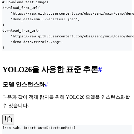
# Download test images

download_from_url(

    "https://raw.githubusercontent.com/obss/sahi/main/demo/demo
    "demo_data/small-vehicles1.jpeg",

)

download_from_url(

    "https://raw.githubusercontent.com/obss/sahi/main/demo/demo
    "demo_data/terrain2.png",

)
YOLO26을 사용한 표준 추론
#
모델 인스턴스화
#
다음과 같이 객체 탐지를 위해 YOLO26 모델을 인스턴스화할
수 있습니다:
from sahi import AutoDetectionModel
