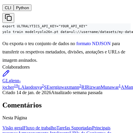
CLI
Python
export ULTRALYTICS_API_KEY="YOUR_API_KEY"

yolo train model=yolo26n.pt data=ul://username/datasets/my-dat
Ou exporta o teu conjunto de dados no
formato NDJSON
para
transferir os respetivos metadados, divisões, anotações e URLs de
imagem assinados.
Colaboradores
GL
glenn-
19
2
2
1
jocher
LA
laodouya
SE
sergiuwaxmann
RI
RizwanMunawar
AM
a
Criado
14 de jan. de 2026
Atualizado
semana passada
Comentários
Nesta Página
Visão geral
Fluxo de trabalho
Tarefas Suportadas
Principais