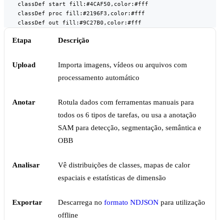
    classDef start fill:#4CAF50,color:#fff

    classDef proc fill:#2196F3,color:#fff

    classDef out fill:#9C27B0,color:#fff
Etapa
Descrição
Upload
Importa imagens, vídeos ou arquivos com
processamento automático
Anotar
Rotula dados com ferramentas manuais para
todos os 6 tipos de tarefas, ou usa a anotação
SAM para detecção, segmentação, semântica e
OBB
Analisar
Vê distribuições de classes, mapas de calor
espaciais e estatísticas de dimensão
Exportar
Descarrega no
formato NDJSON
para utilização
offline