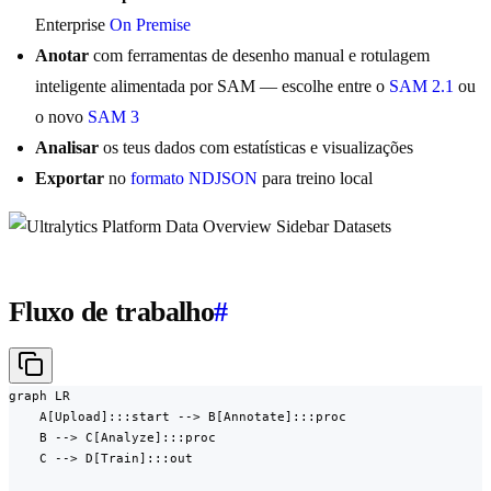
Enterprise
On Premise
Anotar
com ferramentas de desenho manual e rotulagem
inteligente alimentada por SAM — escolhe entre o
SAM 2.1
ou
o novo
SAM 3
Analisar
os teus dados com estatísticas e visualizações
Exportar
no
formato NDJSON
para treino local
Fluxo de trabalho
#
graph LR

    A[Upload]:::start --> B[Annotate]:::proc

    B --> C[Analyze]:::proc

    C --> D[Train]:::out
