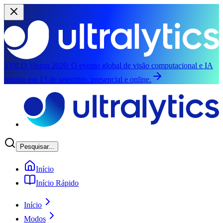
YOLO Vision 2026:
O evento global de visão computacional e IA
retorna em 13 de setembro, presencial e online.
Pular para o conteúdo principal
Pesquisar...
Início
Início Rápido
Início
Modos