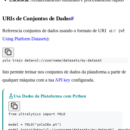
URIs de Conjuntos de Dados
#
Referencia conjuntos de dados usando o formato de URI
(vê
ul://
Using Platform Datasets
):
yolo train data=ul://username/datasets/my-dataset
Isto permite treinar nos conjuntos de dados da plataforma a partir de
qualquer máquina com a tua
API key
configurada.
Usa Dados da Plataforma com Python
from ultralytics import YOLO

model = YOLO("yolo26n.pt")

model.train(data="ul://username/datasets/my-dataset", epoch