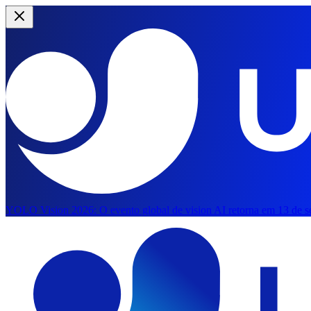
YOLO Vision 2026:
O evento global de vision AI retorna em 13 de se
Pular para o conteúdo principal