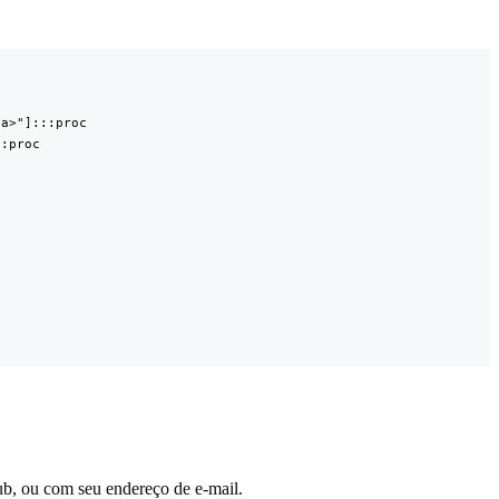
a>"]:::proc

:proc

ub, ou com seu endereço de e-mail.