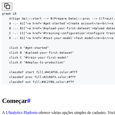
graph LR

    A(Sign Up):::start --> B(Prepare Data):::proc --> C(Train):
    A -.- A1["<a href='#get-started'>Create account</a><br/><a 
    B -.- B1["<a href='#upload-your-first-dataset'>Upload datas
    C -.- C1["<a href='#training-configuration'>Configure train
    D -.- D1["<a href='#test-your-model'>Test model</a><br/><a 
    click A "#get-started"

    click B "#upload-your-first-dataset"

    click C "#train-your-first-model"

    click D "#deploy-to-production"

    classDef start fill:#4CAF50,color:#fff

    classDef proc fill:#2196F3,color:#fff

    classDef out fill:#9C27B0,color:#fff
Começar
#
A
Ultralytics Platform
oferece várias opções simples de cadastro. Voc