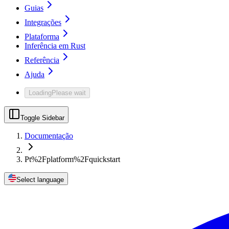
Guias
Integrações
Plataforma
Inferência em Rust
Referência
Ajuda
Loading
Please wait
Toggle Sidebar
Documentação
Pt%2Fplatform%2Fquickstart
Select language