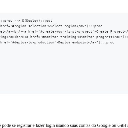
::proc --> D(Deploy):::out

href='#region-selection'>Select region</a>"]:::proc

et</a><br/><a href='#create-your-first-project'>Create Project</
ing</a><br/><a href='#monitor-training'>Monitor progress</a>"]::
href='#deploy-to-production'>Deploy endpoint</a>"]:::proc

ê pode se registrar e fazer login usando suas contas do Google ou GitH