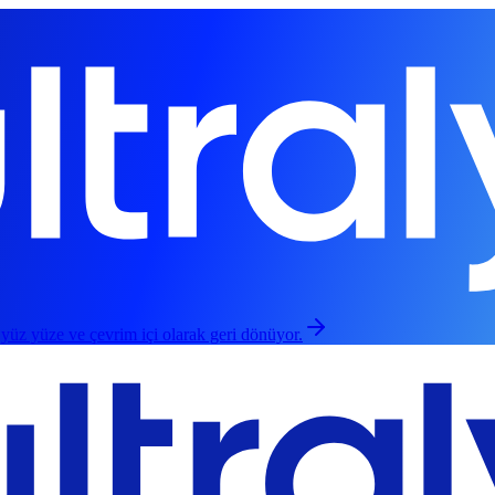
 yüz yüze ve çevrim içi olarak geri dönüyor.