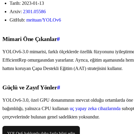
Tarih: 2023-01-13
Arxiv:
2301.05586
GitHub:
meituan/YOLOv6
Mimari Öne Çıkanlar
#
YOLOv6-3.0 mimarisi, farklı ölçeklerde özellik füzyonunu iyileştirme
EfficientRep omurgasından yararlanır. Ayrıca, eğitim aşamasında he
hattını koruyan Çapa Destekli Eğitim (AAT) stratejisini kullanır.
Güçlü ve Zayıf Yönler
#
YOLOv6-3.0, özel GPU donanımının mevcut olduğu ortamlarda öne çı
bağımlılığı, yalnızca CPU kullanan
uç yapay zeka cihazlarında
subopti
çerçevelerinde bulunan genel sadelikten yoksundur.
YOLOv6 hakkında daha fazla bilgi edin