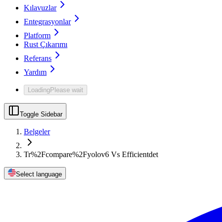
Kılavuzlar
Entegrasyonlar
Platform
Rust Çıkarımı
Referans
Yardım
Loading
Please wait
Toggle Sidebar
Belgeler
Tr%2Fcompare%2Fyolov6 Vs Efficientdet
Select language