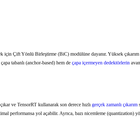
k için Çift Yönlü Birleştirme (BiC) modülüne dayanır. Yüksek çıkarım 
m çapa tabanlı (anchor-based) hem de
çapa içermeyen dedektörlerin
avant
kar ve TensorRT kullanarak son derece hızlı
gerçek zamanlı çıkarım
s
mal performansa yol açabilir. Ayrıca, bazı nicemleme (quantization) yö