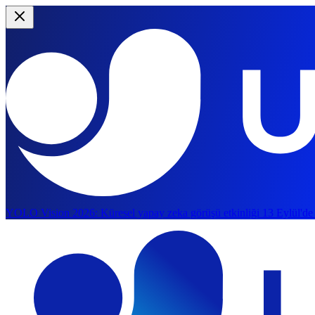
YOLO Vision 2026:
Küresel yapay zeka görüşü etkinliği 13 Eylül'de
Ana içeriğe atla