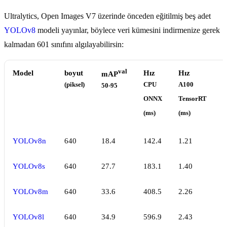
Ultralytics, Open Images V7 üzerinde önceden eğitilmiş beş adet
YOLOv8
modeli yayınlar, böylece veri kümesini indirmenize gerek
kalmadan 601 sınıfını algılayabilirsin:
val
Model
boyut
Hız
Hız
mAP
(piksel)
CPU
A100
(
50-95
ONNX
TensorRT
(ms)
(ms)
YOLOv8n
640
18.4
142.4
1.21
3
YOLOv8s
640
27.7
183.1
1.40
1
YOLOv8m
640
33.6
408.5
2.26
2
YOLOv8l
640
34.9
596.9
2.43
4