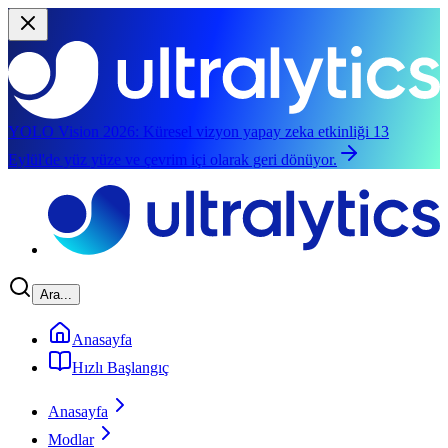
YOLO Vision 2026:
Küresel vizyon yapay zeka etkinliği 13
Eylül'de yüz yüze ve çevrim içi olarak geri dönüyor.
Ana içeriğe atla
Ara...
Anasayfa
Hızlı Başlangıç
Anasayfa
Modlar