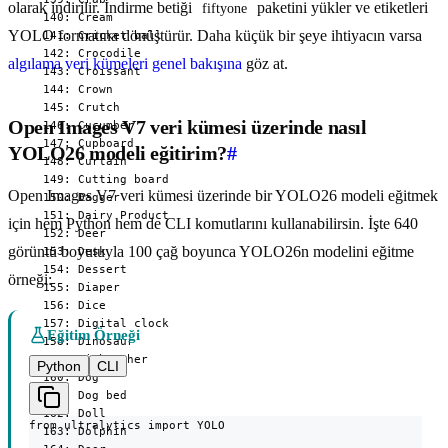
olarak indirilir. İndirme betiği
paketini yükler ve etiketleri
fiftyone
YOLO formatına dönüştürür. Daha küçük bir şeye ihtiyacın varsa
algılama veri kümeleri genel bakışına
göz at.
Open Images V7 veri kümesi üzerinde nasıl
YOLO26 modeli eğitirim?
#
Open Images V7 veri kümesi üzerinde bir YOLO26 modeli eğitmek
için hem Python hem de CLI komutlarını kullanabilirsin. İşte 640
görüntü boyutuyla 100 çağ boyunca YOLO26n modelini eğitme
örneği:
Eğitim Örneği
Python
CLI
from ultralytics import YOLO
