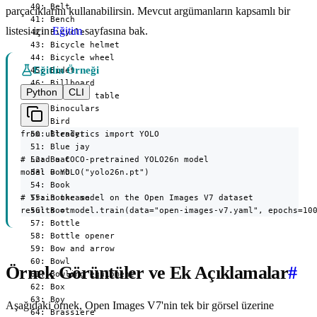
parçacıklarını kullanabilirsin. Mevcut argümanların kapsamlı bir
listesi için
Eğitim
sayfasına bak.
Eğitim Örneği
Python
CLI
from ultralytics import YOLO

# Load a COCO-pretrained YOLO26n model

model = YOLO("yolo26n.pt")

# Train the model on the Open Images V7 dataset

results = model.train(data="open-images-v7.yaml", epochs=10
Örnek Görüntüler ve Ek Açıklamalar
#
Aşağıdaki örnek, Open Images V7'nin tek bir görsel üzerine