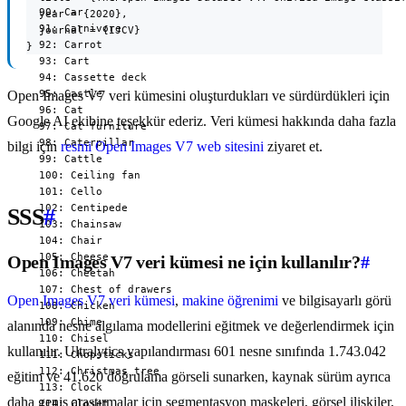
  year = {2020},

  journal = {IJCV}

}
Open Images V7 veri kümesini oluşturdukları ve sürdürdükleri için
Google AI ekibine teşekkür ederiz. Veri kümesi hakkında daha fazla
bilgi için
resmi Open Images V7 web sitesini
ziyaret et.
SSS
#
Open Images V7 veri kümesi ne için kullanılır?
#
Open Images V7 veri kümesi
,
makine öğrenimi
ve bilgisayarlı görü
alanında nesne algılama modellerini eğitmek ve değerlendirmek için
kullanılır. Ultralytics yapılandırması 601 nesne sınıfında 1.743.042
eğitim ve 41.620 doğrulama görseli sunarken, kaynak sürüm ayrıca
daha geniş araştırmalar için segmentasyon maskeleri, görsel ilişkiler,