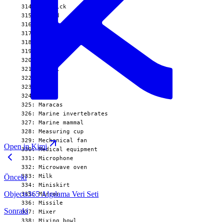
Open in Kimi
Önceki
Objects365 Algılama Veri Seti
Sonraki