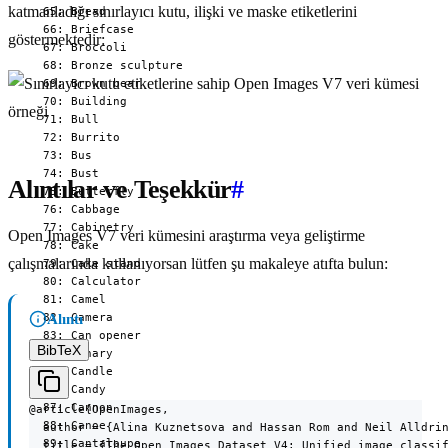
katmanladığı sınırlayıcı kutu, ilişki ve maske etiketlerini
göstermektedir:
Alıntılar ve Teşekkür
#
Open Images V7 veri kümesini araştırma veya geliştirme
çalışmalarında kullanıyorsan lütfen şu makaleye atıfta bulun:
Alıntı
BibTeX
@article{OpenImages,

  author = {Alina Kuznetsova and Hassan Rom and Neil Alldrin
  title = {The Open Images Dataset V4: Unified image classif