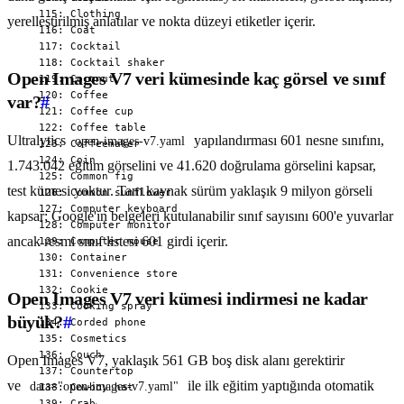
yerelleştirilmiş anlatılar ve nokta düzeyi etiketler içerir.
Open Images V7 veri kümesinde kaç görsel ve sınıf
var?
#
Ultralytics
yapılandırması 601 nesne sınıfını,
open-images-v7.yaml
1.743.042 eğitim görselini ve 41.620 doğrulama görselini kapsar,
test kümesi yoktur. Tam kaynak sürüm yaklaşık 9 milyon görseli
kapsar; Google'ın belgeleri kutulanabilir sınıf sayısını 600'e yuvarlar
ancak resmi sınıf listesi 601 girdi içerir.
Open Images V7 veri kümesi indirmesi ne kadar
büyük?
#
Open Images V7, yaklaşık 561 GB boş disk alanı gerektirir
ve
ile ilk eğitim yaptığında otomatik
data="open-images-v7.yaml"