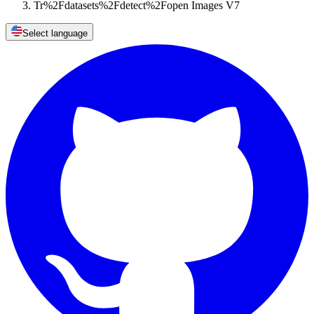
Tr%2Fdatasets%2Fdetect%2Fopen Images V7
Select language