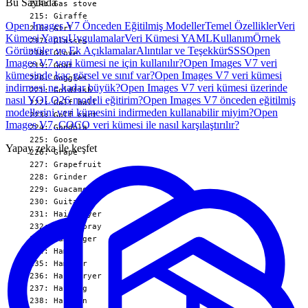
Bu Sayfada
Open Images V7 Önceden Eğitilmiş Modeller
Temel Özellikler
Veri
Kümesi Yapısı
Uygulamalar
Veri Kümesi YAML
Kullanım
Örnek
Görüntüler ve Ek Açıklamalar
Alıntılar ve Teşekkür
SSS
Open
Images V7 veri kümesi ne için kullanılır?
Open Images V7 veri
kümesinde kaç görsel ve sınıf var?
Open Images V7 veri kümesi
indirmesi ne kadar büyük?
Open Images V7 veri kümesi üzerinde
nasıl YOLO26 modeli eğitirim?
Open Images V7 önceden eğitilmiş
modellerini veri kümesini indirmeden kullanabilir miyim?
Open
Images V7, COCO veri kümesi ile nasıl karşılaştırılır?
Yapay zeka ile keşfet