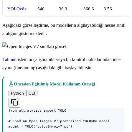
YOLOv8x
640
36.3
860.6
3.56
6
Aşağıdaki görselleştirme, bu modellerin algılayabildiği nesne sınıfı
aralığını göstermektedir:
Tahmin
işlemini çalıştırabilir veya bu kontrol noktalarından ince
ayara (fine-tuning) aşağıdaki gibi başlayabilirsin.
Önceden Eğitilmiş Model Kullanım Örneği
Python
CLI
from ultralytics import YOLO

# Load an Open Images V7 pretrained YOLOv8n model

model = YOLO("yolov8n-oiv7.pt")
