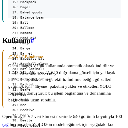
Kullanım
#
561 GB indirme
Open Images V7 ilk kullanımda otomatik olarak indirilir ve
1.743.042 eğitim ve 41.620 doğrulama görseli için yaklaşık
561 GB boş disk alanı gerektirir. İndirme betiği, görselleri
getirmek için
paketini yükler ve etiketleri YOLO
fiftyone
formatına dönüştürür; bu işlem bağlantına ve donanımına
bağlı olarak uzun sürebilir.
Open Images V7 veri kümesi üzerinde 640 görüntü boyutuyla 100
çağ
boyunca bir YOLO26n modeli eğitmek için aşağıdaki kod