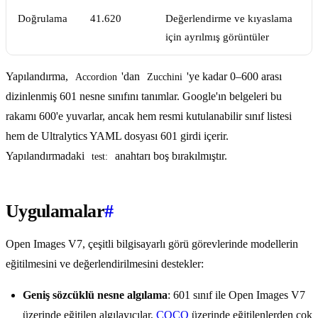
Doğrulama
41.620
Değerlendirme ve kıyaslama
için ayrılmış görüntüler
Yapılandırma,
'dan
'ye kadar 0–600 arası
Accordion
Zucchini
dizinlenmiş 601 nesne sınıfını tanımlar. Google'ın belgeleri bu
rakamı 600'e yuvarlar, ancak hem resmi kutulanabilir sınıf listesi
hem de Ultralytics YAML dosyası 601 girdi içerir.
Yapılandırmadaki
anahtarı boş bırakılmıştır.
test:
Uygulamalar
#
Open Images V7, çeşitli bilgisayarlı görü görevlerinde modellerin
eğitilmesini ve değerlendirilmesini destekler:
Geniş sözcüklü nesne algılama
: 601 sınıf ile Open Images V7
üzerinde eğitilen algılayıcılar,
COCO
üzerinde eğitilenlerden çok