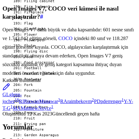
Open Images V7, COCO veri kümesi ile nasıl
karşılaştırılır?
#
Open Images V7 daha büyük ve daha kapsamlıdır: 601 nesne sınıfı
ve 1.743.042 eğitim görseli,
COCO
içindeki 80 sınıf ve 118.287
eğitim görseline kıyasla. COCO, algılayıcıları karşılaştırmak için
standart ölçüt olmaya devam ederken, Open Images V7 geniş
sözcüklü algılama ve geniş kategori kapsamına ihtiyaç duyan
modelleri önceden eğitmek için daha uygundur.
Katkıda Bulunanlar
GL
glenn-
18
3
2
1
jocher
RI
RizwanMunawar
RA
raimbekovm
PD
pderrenger
Y-
Y-
1
1
T-G
MA
MatthewNoyce
Oluşturuldu
12 Kas 2023
Güncellendi
geçen hafta
Yorumlar