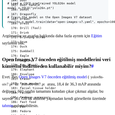
# Load a COCO-pretrained YOLO26n model

model = YOLO("yolo26n.pt")

# Train the model on the Open Images V7 dataset

results = model.train(data="open-images-v7.yaml", epochs=10
Argümanlar ve ayarlar hakkında daha fazla ayrıntı için
Eğitim
sayfasına bak.
Open Images V7 önceden eğitilmiş modellerini veri
kümesini indirmeden kullanabilir miyim?
#
Evet. Beş
Open Images V7 önceden eğitilmiş model
(
yolov8n-
ile
arası, 18,4 ile 36,3 mAP arasında
oiv7.pt
yolov8x-oiv7.pt
değişen), 601 sınıfın tamamını kutudan çıkar çıkmaz algılar, bu
sayede 561 GB'lık indirme yapmadan kendi görsellerin üzerinde
tahmin
çalıştırabilirsin.