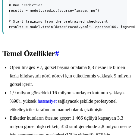
# Run prediction

results = model.predict(source="image.jpg")

# Start training from the pretrained checkpoint

results = model.train(data="coco8.yaml", epochs=100, imgsz=
Temel Özellikler
#
Open Images V7, görsel başına ortalama 8,3 nesne ile birden
fazla bilgisayarlı görü görevi için etiketlenmiş yaklaşık 9 milyon
görsel içerir.
1,9 milyon görseldeki 16 milyon sınırlayıcı kutunun yaklaşık
%90'ı, yüksek
hassasiyet
sağlayacak şekilde profesyonel
etiketleyiciler tarafından manuel olarak çizilmiştir.
Etiketler kutuların ötesine geçer: 1.466 üçlüyü kapsayan 3,3
milyon görsel ilişki etiketi, 350 sınıf genelinde 2,8 milyon nesne
için segmentasyon maskeleri (V5'te eklendi), 675 bin