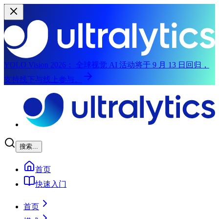
YOLO Vision 2026：
全球视觉 AI 活动将于 9 月 13 日回归，
支持线下与线上参与。
跳到主内容
搜索...
首页
快速入门
首页