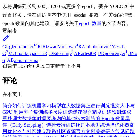
以将训练延长到 600、1200 或更多个 epoch。要在 YOLO26 中
设置此项，请在训练脚本中使用
参数。有关确定理想
epochs
epoch 数量的其他建议，请参考关于
epoch 数量
的本节内容。
贡献者
14
4
2
GL
glenn-jocher
RI
RizwanMunawar
RA
raimbekovm
Y-
Y-T-
2
1
1
1
1
G
MO
monkeyjack123
DE
deriiinjv
AR
artest08
PD
pderrenger
ON
o
1
1
q
AB
abirami-vina
创建于
2024年6月26日
更新于
上个月
评论
在本页上
简介
如何训练机器学习模型
在大数据集上进行训练
批次大小与
GPU 利用率
子集训练
多尺度训练
缓存
混合精度训练
预训练权
重
处理大数据集时需要考虑的其他技术
训练的 Epoch 数量
早
停（Early Stopping）
选择云端训练还是本地训练
选择优化器
常
用优化器
与社区建立联系
社区资源
官方文档
关键要点
常见问题