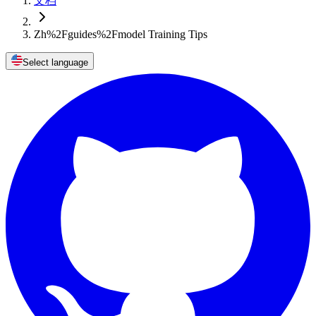
文档
Zh%2Fguides%2Fmodel Training Tips
Select language