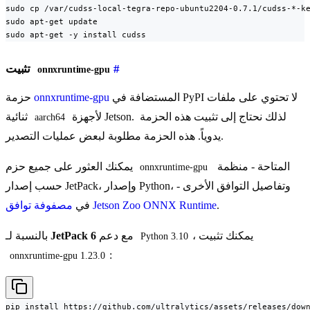
sudo cp /var/cudss-local-tegra-repo-ubuntu2204-0.7.1/cudss-*-ke
sudo apt-get update

sudo apt-get -y install cudss
#
تثبيت
onnxruntime-gpu
المستضافة في PyPI لا تحتوي على ملفات
onnxruntime-gpu
حزمة
لأجهزة Jetson. لذلك نحتاج إلى تثبيت هذه الحزمة
ثنائية
aarch64
يدوياً. هذه الحزمة مطلوبة لبعض عمليات التصدير.
المتاحة - منظمة
يمكنك العثور على جميع حزم
onnxruntime-gpu
حسب إصدار JetPack، وإصدار Python، وتفاصيل التوافق الأخرى -
.
مصفوفة توافق Jetson Zoo ONNX Runtime
في
، يمكنك تثبيت
مع دعم
JetPack 6
بالنسبة لـ
Python 3.10
:
onnxruntime-gpu 1.23.0
pip install https://github.com/ultralytics/assets/releases/dow