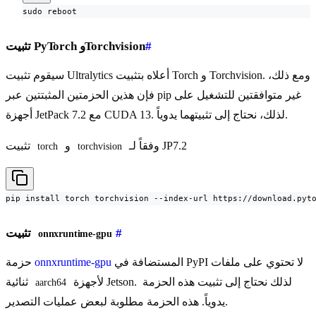
sudo reboot
#
تثبيت PyTorch وTorchvision
سيقوم تثبيت Ultralytics أعلاه بتثبيت Torch و Torchvision. ومع ذلك،
فإن هذين الحزمتين المثبتتين عبر pip غير متوافقتين للتشغيل على
أجهزة JetPack 7.2 مع CUDA 13. لذلك، نحتاج إلى تثبيتهما يدوياً.
وفقاً لـ JP7.2
و
تثبيت
torch
torchvision
pip install torch torchvision --index-url https://download.pyt
#
تثبيت
onnxruntime-gpu
المستضافة في PyPI لا تحتوي على ملفات
onnxruntime-gpu
حزمة
لأجهزة Jetson. لذلك نحتاج إلى تثبيت هذه الحزمة
ثنائية
aarch64
يدوياً. هذه الحزمة مطلوبة لبعض عمليات التصدير.