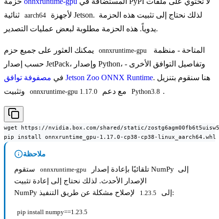
المستضافة في PyPI لا تحتوي على ملفات
onnxruntime-gpu
حزمة
لأجهزة Jetson. لذلك نحتاج إلى تثبيت هذه الحزمة
ثنائية
aarch64
يدوياً. هذه الحزمة مطلوبة لبعض عمليات التصدير.
المتاحة - منظمة
يمكنك العثور على جميع حزم
onnxruntime-gpu
حسب إصدار JetPack، وإصدار Python، وتفاصيل التوافق الأخرى -
. هنا سنقوم بتنزيل
مصفوفة توافق Jetson Zoo ONNX Runtime
في
.
مع دعم
وتثبيت
onnxruntime-gpu 1.17.0
Python3.8
wget https://nvidia.box.com/shared/static/zostg6agm00fb6t5uisw5
pip install onnxruntime_gpu-1.17.0-cp38-cp38-linux_aarch64.whl
ملاحظة
تلقائيًا بإعادة إصدار NumPy إلى
ستقوم
onnxruntime-gpu
الإصدار الأحدث. لذلك نحتاج إلى إعادة تثبيت
لإصلاح مشكلة عن طريق التنفيذ:
NumPy إلى
1.23.5
pip install numpy==1.23.5