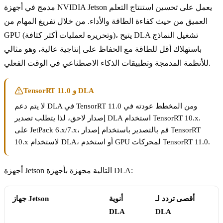
مدمج في أجهزة NVIDIA Jetson يعمل على تحسين استنتاج التعلم
العميق من حيث كفاءة الطاقة والأداء. من خلال تفريغ المهام من
GPU (وتحريره لعمليات أكثر كثافة)، يتيح DLA تشغيل النماذج
باستهلاك أقل للطاقة مع الحفاظ على إنتاجية عالية، وهو مثالي
للأنظمة المدمجة وتطبيقات الذكاء الاصطناعي في الوقت الفعلي.
TensorRT 11.0 و DLA
لا يتم دعم DLA في TensorRT 11.0 ومن المخطط عودته في
إصدار لاحق، لذا يتطلب تصدير DLA استخدام TensorRT 10.x.
على JetPack 6.x/7.x، قم بالتصدير باستخدام إصدار TensorRT
10.x لاستخدام DLA، أو استخدم GPU لمحركات TensorRT 11.0.
أجهزة Jetson التالية مجهزة بأجهزة DLA:
أقصى تردد لـ
أنوية
جهاز Jetson
DLA
DLA