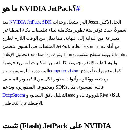
#
ما هو NVIDIA JetPack؟
التي تشغل وحدات Jetson الحل الأكثر
NVIDIA JetPack SDK
تعد
شمولاً، حيث توفر بيئة تطوير متكاملة لبناء تطبيقات ذكاء اصطناعي
مسرعة من البداية إلى النهاية، مما يقلل من الوقت اللازم لطرح
المنتجات في السوق. يتضمن JetPack نظام Jetson Linux مع أداة
تحميل الإقلاع (bootloader)، ونواة Linux، وبيئة سطح مكتب Ubuntu،
ومجموعة كاملة من المكتبات لتسريع حوسبة GPU، والوسائط
. كما يتضمن أيضاً نماذج
computer vision
المتعددة، والرسوميات، و
برمجية، ووثائق، وأدوات تطوير لكل من الكمبيوتر المضيف
ومجموعة المطورين، ويدعم SDKs عالية المستوى مثل
لتحليل دفق الفيديو، وIsaac للروبوتات، وRiva للذكاء
DeepStream
الاصطناعي التخاطبي.
تثبيت (Flash) JetPack على NVIDIA