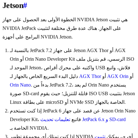
Jetson
#
الخطوة الأولى بعد الحصول على جهاز NVIDIA Jetson هي تثبيت
NVIDIA JetPack على الجهاز. هناك عدة طرق مختلفة لتثبيت
البرامج على أجهزة NVIDIA Jetson.
بالنسبة لـ JetPack 7.2 على جهاز Jetson AGX Thor أو AGX
Orin أو Orin Nano Developer Kit الرسمي، قم بتنزيل ملف ISO
الموحد لـ Jetson، واكتبه على محرك أقراص USB فلاش، واتبع
أو
AGX Orin
أو
AGX Thor
دليل البدء السريع الخاص بالجهاز لـ
. بدءاً من JetPack 7.2، لم يعد Orin Nano يستخدم
Orin Nano
صورة SD-card قابلة للتنزيل؛ حيث يقوم ISO USB بتثبيت Jetson
Linux على بطاقة microSD أو NVMe SSD الخاصة بالجهاز.
إذا كنت تستخدم JetPack 6 عن قصد على جهاز Jetson Orin Nano
تعليمات تحديث JetPack 6.x و SD-card
Developer Kit، فاتبع
الخاصة بـ NVIDIA.
إذا كنت تمتلك أي مجموعة تطوير NVIDIA أخرى، يمكنك
تثبيت