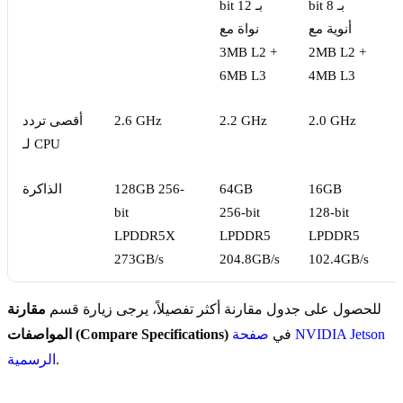
ع
bit بـ 8
bit بـ 12
1
أنوية مع
نواة مع
3MB L2 +
2MB L2 +
6MB L3
4MB L3
2.0 GHz
2.2 GHz
2.6 GHz
أقصى تردد
لـ CPU
16GB
64GB
128GB 256-
الذاكرة
bit
256-bit
128-bit
LPDDR5X
LPDDR5
LPDDR5
273GB/s
204.8GB/s
102.4GB/s
للحصول على جدول مقارنة أكثر تفصيلاً، يرجى زيارة قسم
مقارنة
في
صفحة NVIDIA Jetson
المواصفات (Compare Specifications)
.
الرسمية