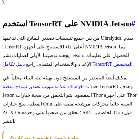
#
استخدم TensorRT على NVIDIA Jetson
من بين جميع تنسيقات تصدير النماذج التي تدعمها Ultralytics، يقدم
TensorRT أعلى أداء للاستنتاج على أجهزة NVIDIA Jetson، مما
يجعله توصيتنا الأولى لعمليات نشر Jetson. للحصول على تعليمات
.
دليل تكامل TensorRT المخصص
الإعداد والاستخدام المتقدم، راجع
يمكنك أيضاً التصدير من المتصفح دون تهيئة بيئة البناء محلياً. في
، حدد TensorRT وهدف
علامة تبويب تصدير نموذج منصة Ultralytics
Jetson المقصود. يتم التحقق من صحة خيارات Thor على أجهزة Thor
الفعلية. تنتج خيارات Orin الستة حالياً محركات مرشحة مبنية على
AGX-Orin؛ تحقق من صحتها على وحدة SKU الخاصة بـ Orin قبل
النشر.
محركات TensorRT خاصة بالجهاز