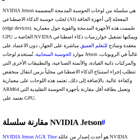
NVIDIA Jetson هي سلسلة من لوحات الحوسبة المدمجة المصممة
لجلب حوسبة الذكاء الاصطناعي (AI) المعجلة إلى أجهزة الحافة
(edge devices). صُممت هذه الأجهزة المدمجة والقوية حول معمارية
GPU الخاصة بـ NVIDIA ويمكنها تشغيل خوارزميات ذكاء اصطناعي
معقدة ونماذج
للتعلم العميق
مباشرة على الجهاز، دون الاعتماد على
موارد
الحوسبة السحابية
. تُستخدم لوحات Jetson غالباً في الروبوتات،
والمركبات ذاتية القيادة، والأتمتة الصناعية، والتطبيقات الأخرى التي
تتطلب إجراء استنتاج الذكاء الاصطناعي محلياً بزمن انتقال منخفض
وكفاءة عالية. بالإضافة إلى ذلك، تعتمد هذه اللوحات على معمارية
ARM64 وتعمل بطاقة أقل مقارنة بأجهزة الحوسبة التقليدية التي
تعتمد على GPU.
#
مقارنة سلسلة NVIDIA Jetson
هو أحدث إصدار من عائلة NVIDIA
NVIDIA Jetson AGX Thor