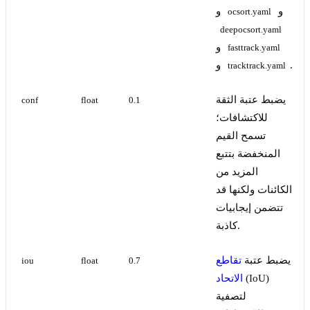
و
و
ocsort.yaml
deepocsort.yaml
و
fasttrack.yaml
.
و
tracktrack.yaml
يضبط عتبة الثقة
conf
float
0.1
للاكتشافات؛
تسمح القيم
المنخفضة بتتبع
المزيد من
الكائنات ولكنها قد
تتضمن إيجابيات
كاذبة.
يضبط عتبة
تقاطع
iou
float
0.7
(IoU)
الاتحاد
لتصفية