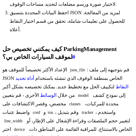
لاختيار صورة ورسم مضلعات لتحديد مساحات الوقوف.
احفظ البيانات المحددة بتنسيق JSON لمزيد من المعالجة.
للحصول على تعليمات شاملة، تحقق من قسم اختيار النقاط
أعلاه.
كيف يمكنني تخصيص حل ParkingManagement
#
لموقف السيارات الخاص بي؟
: قم بتوجيهه إلى ملف
الإعداد الأكثر تخصيصاً للموقف هو
json_file
JSON الخاص بمنطقة الوقوف الذي تنشئه باستخدام
أداة تحديد
النقاط
لتكييف الحل مع تخطيط جديد. يمكنك تخصيصه بشكل أكبر
إلى نموذج كشف
الأخرى - قم بتعيين
من خلال
الوسائط
model
محددة للمركبات،
مخصص، وقصر الاكتشافات على
classes
، واستخدم
، وقم بتبديل
و
واضبط عتبات
conf
iou
tracker
لتغيير حجم الملصقات وقراءة الإشغال على الإطار، أو
line_width
الخاص بالاستنتاج. للمراقبة القائمة على المناطق ذات
اختر
device