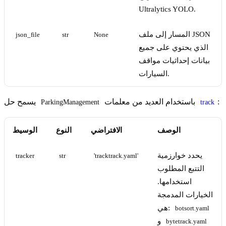
Ultralytics YOLO.
المسار إلى ملف JSON
json_file
str
None
الذي يحتوي على جميع
بيانات إحداثيات مواقف
السيارات.
:
باستخدام العديد من معلمات
يسمح حل
ParkingManagement
track
الوصف
الافتراضي
النوع
الوسيط
يحدد خوارزمية
tracker
str
'tracktrack.yaml'
التتبع المطلوب
استخدامها.
الخيارات المدمجة
هي:
botsort.yaml
و
bytetrack.yaml