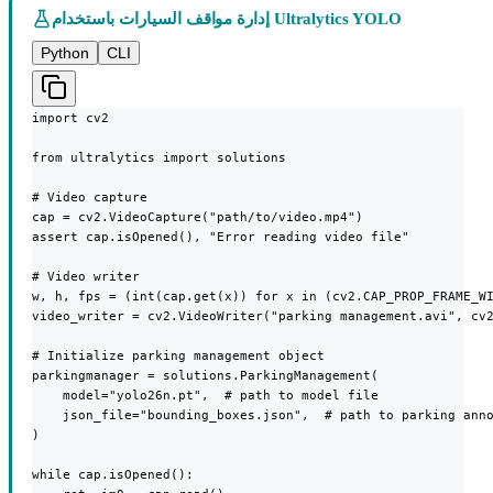
إدارة مواقف السيارات باستخدام Ultralytics YOLO
Python
CLI
import cv2

from ultralytics import solutions

# Video capture

cap = cv2.VideoCapture("path/to/video.mp4")

assert cap.isOpened(), "Error reading video file"

# Video writer

w, h, fps = (int(cap.get(x)) for x in (cv2.CAP_PROP_FRAME_WI
video_writer = cv2.VideoWriter("parking management.avi", cv2
# Initialize parking management object

parkingmanager = solutions.ParkingManagement(

    model="yolo26n.pt",  # path to model file

    json_file="bounding_boxes.json",  # path to parking anno
)

while cap.isOpened():
