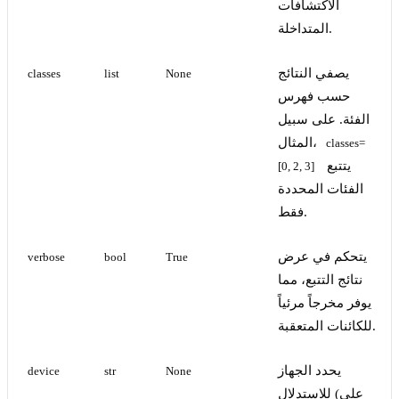
الاكتشافات
المتداخلة.
يصفي النتائج
classes
list
None
حسب فهرس
الفئة. على سبيل
المثال،
classes=
يتتبع
[0, 2, 3]
الفئات المحددة
فقط.
يتحكم في عرض
verbose
bool
True
نتائج التتبع، مما
يوفر مخرجاً مرئياً
للكائنات المتعقبة.
يحدد الجهاز
device
str
None
للاستدلال (على