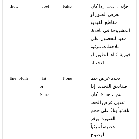
، فإنه
إذا كان
show
bool
False
True
يعرض الصور أو
مقاطع الفيديو
المشروحة في نافذة.
مفيد للحصول على
ملاحظات مرئية
فورية أثناء التطوير أو
الاختبار.
يحدد عرض خط
line_width
int 
None
صناديق التحديد. إذا
or 
، يتم
كان
None
None
تعديل عرض الخط
تلقائياً بناءً على حجم
الصورة. يوفر
تخصيصاً مرئياً
للوضوح.