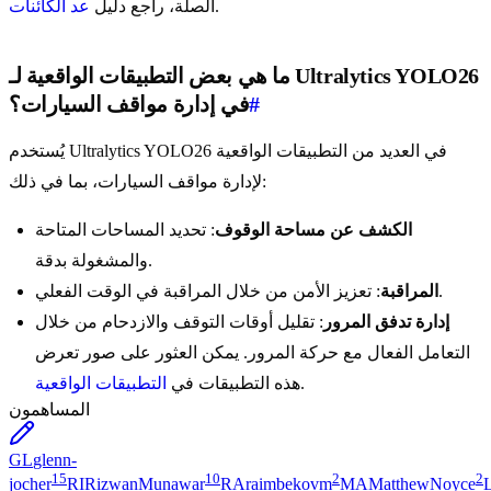
.
الصلة، راجع دليل
عد الكائنات
ما هي بعض التطبيقات الواقعية لـ Ultralytics YOLO26
#
في إدارة مواقف السيارات؟
يُستخدم Ultralytics YOLO26 في العديد من التطبيقات الواقعية
لإدارة مواقف السيارات، بما في ذلك:
الكشف عن مساحة الوقوف
: تحديد المساحات المتاحة
والمشغولة بدقة.
: تعزيز الأمن من خلال المراقبة في الوقت الفعلي.
المراقبة
إدارة تدفق المرور
: تقليل أوقات التوقف والازدحام من خلال
التعامل الفعال مع حركة المرور. يمكن العثور على صور تعرض
.
هذه التطبيقات في
التطبيقات الواقعية
المساهمون
GL
glenn-
15
10
2
2
jocher
RI
RizwanMunawar
RA
raimbekovm
MA
MatthewNoyce