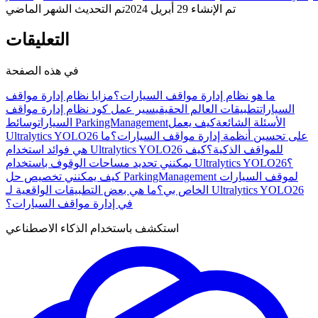
تم الإنشاء
29 أبريل 2024
تم التحديث
الشهر الماضي
التعليقات
في هذه الصفحة
ما هو نظام إدارة مواقف السيارات؟
مزايا نظام إدارة مواقف
السيارات
تطبيقات العالم الحقيقي
سير عمل كود نظام إدارة مواقف
الأسئلة الشائعة
كيف يعمل
وسائط ParkingManagement
السيارات
Ultralytics YOLO26 على تحسين أنظمة إدارة مواقف السيارات؟
ما
هي فوائد استخدام Ultralytics YOLO26 للمواقف الذكية؟
كيف
يمكنني تحديد مساحات الوقوف باستخدام Ultralytics YOLO26؟
كيف يمكنني تخصيص حل ParkingManagement لموقف السيارات
الخاص بي؟
ما هي بعض التطبيقات الواقعية لـ Ultralytics YOLO26
في إدارة مواقف السيارات؟
استكشف باستخدام الذكاء الاصطناعي