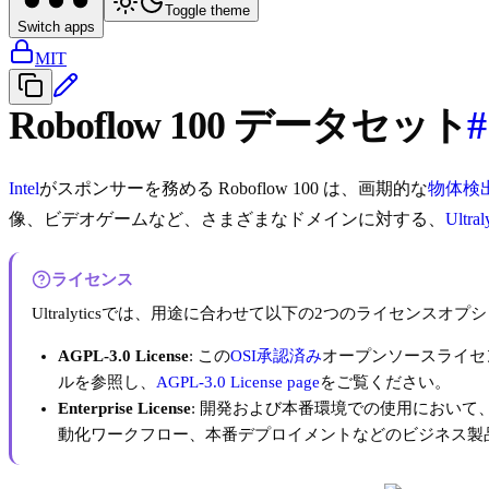
Toggle theme
Switch apps
MIT
Roboflow 100 データセット
#
Intel
がスポンサーを務める Roboflow 100 は、画期的な
物体検
像、ビデオゲームなど、さまざまなドメインに対する、
Ultra
ライセンス
Ultralyticsでは、用途に合わせて以下の2つのライセンスオ
AGPL-3.0 License
: この
OSI承認済み
オープンソースライセ
ルを参照し、
AGPL-3.0 License page
をご覧ください。
Enterprise License
: 開発および本番環境での使用において、こ
動化ワークフロー、本番デプロイメントなどのビジネス製