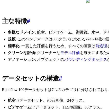
主な特徴
#
多様なドメイン
: 航空、ビデオゲーム、顕微鏡、水中、ド
規模
: このベンチマークは805クラスにわたる224,714枚
標準化
: 一貫した評価を行うため、すべての画像は
前処理
クリーンな評価
: クリーナーな
モデル評価
を確実にするた
アノテーション
: オブジェクトの
バウンディングボックス
データセットの構造
#
Roboflow 100データセットは7つのカテゴリに分類さ
航空
: 7データセット、9,683画像、24クラス。
ビデオゲーム
: 7データセット、11,579画像、88クラス。