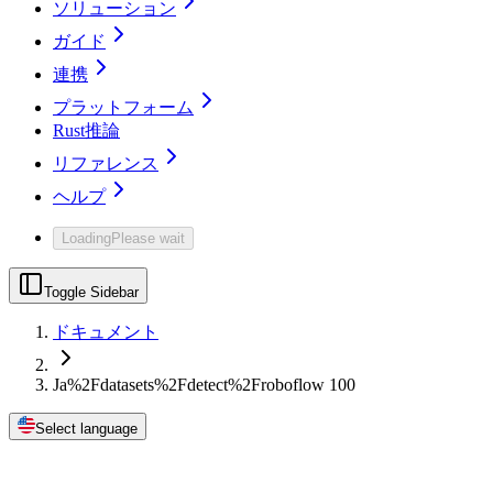
ソリューション
ガイド
連携
プラットフォーム
Rust推論
リファレンス
ヘルプ
Loading
Please wait
Toggle Sidebar
ドキュメント
Ja%2Fdatasets%2Fdetect%2Froboflow 100
Select language