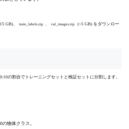
15 GB)、
、
(~5 GB) をダウンロー
train_labels.zip
val_images.zip
に約90:10の割合でトレーニングセットと検証セットに分割します。
0の物体クラス。