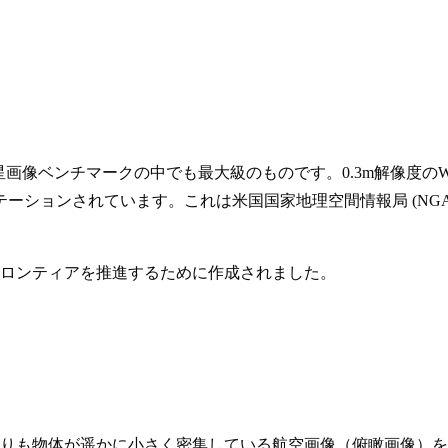
ベンチマークの中でも最大級のものです。0.3m解像度のWorldVi
ーションされています。これは米国国家地理空間情報局 (NGA) によるD
ロンティアを推進するために作成されました。
真よりも物体が遥かに小さく密集している航空画像（俯瞰画像）