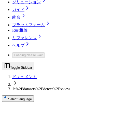
ソリューション
ガイド
統合
プラットフォーム
Rust推論
リファレンス
ヘルプ
Loading
Please wait
Toggle Sidebar
ドキュメント
Ja%2Fdatasets%2Fdetect%2Fxview
Select language