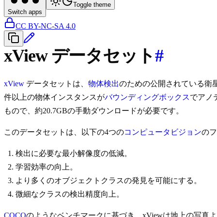
Toggle theme
Switch apps
CC BY-NC-SA 4.0
xView データセット
#
xView
データセットは、
物体検出
のための公開されている衛星画像
件以上の物体インスタンスが
バウンディングボックス
でアノテ
もので、約20.7GBの手動ダウンロードが必要です。
このデータセットは、以下の4つの
コンピュータビジョン
のフ
検出に必要な最小解像度の低減。
学習効率の向上。
より多くのオブジェクトクラスの発見を可能にする。
微細なクラスの検出精度向上。
COCO
のようなベンチマークに基づき、xViewは地上の写