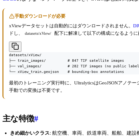
手動ダウンロードが必要
xViewデータセットは自動的にはダウンロードされません。
DI
ドし、
配下に解凍して以下の構成になるように
datasets/xView/
datasets/xView/

├── train_images/          # 847 TIF satellite images

├── val_images/            # 282 TIF images (no public label
└── xView_train.geojson    # bounding-box annotations
最初のトレーニング実行時に、UltralyticsはGeoJSO
手動での変換は不要です。
主な特徴
#
きめ細かいクラス
: 航空機、車両、鉄道車両、船舶、建