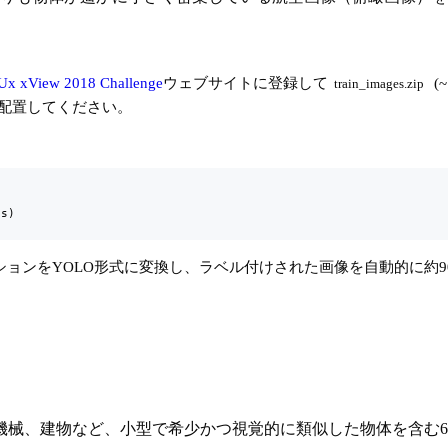
Ux xView 2018 Challenge
ウェブサイトに登録して
(~
train_images.zip
配置してください。
s)

NアノテーションをYOLO形式に変換し、ラベル付けされた画像を自動的
設機械、建物など、小型で希少かつ視覚的に類似した物体を含む6