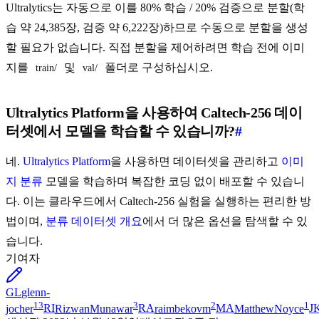
Ultralytics는 자동으로 이를 80% 학습 / 20% 검증으로 분할(학
습 약 24,385장, 검증 약 6,222장)하므로 수동으로 분할을 생성
할 필요가 없습니다. 직접 분할을 제어하려면 학습 전에 이미
지를
및
폴더로 구성하십시오.
train/
val/
Ultralytics Platform을 사용하여 Caltech-256 데이
터셋에서 모델을 학습할 수 있습니까?
#
네.
Ultralytics Platform
을 사용하면 데이터셋을 관리하고
이미
지 분류
모델을 학습하며 복잡한 코딩 없이 배포할 수 있습니
다. 이는 클라우드에서 Caltech-256 실험을 실행하는 편리한 방
법이며,
분류 데이터셋 개요
에서 더 많은 옵션을 탐색할 수 있
습니다.
기여자
GL
glenn-
13
3
2
1
jocher
RI
RizwanMunawar
RA
raimbekovm
MA
MatthewNoyce
J