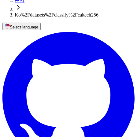
문서
Ko%2Fdatasets%2Fclassify%2Fcaltech256
Select language