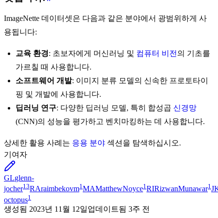
ImageNette 데이터셋은 다음과 같은 분야에서 광범위하게 사
용됩니다:
교육 환경
: 초보자에게 머신러닝 및
컴퓨터 비전
의 기초를
가르칠 때 사용합니다.
소프트웨어 개발
: 이미지 분류 모델의 신속한 프로토타이
핑 및 개발에 사용합니다.
딥러닝 연구
: 다양한 딥러닝 모델, 특히 합성곱
신경망
(CNN)의 성능을 평가하고 벤치마킹하는 데 사용합니다.
상세한 활용 사례는
응용 분야
섹션을 탐색하십시오.
기여자
GL
glenn-
13
1
1
1
jocher
RA
raimbekovm
MA
MatthewNoyce
RI
RizwanMunawar
J
1
octopus
생성됨
2023년 11월 12일
업데이트됨
3주 전