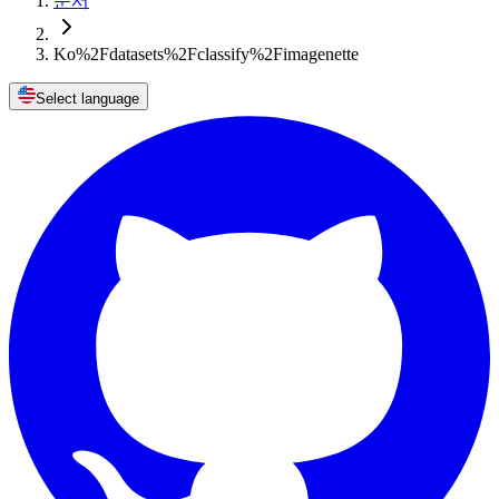
문서
Ko%2Fdatasets%2Fclassify%2Fimagenette
Select language