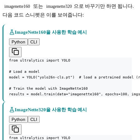
또는
으로 바꾸기만 하면 됩니다.
imagenette160
imagenette320
다음 코드 스니펫은 이를 보여줍니다:
ImageNette160을 사용한 학습 예시
Python
CLI
from ultralytics import YOLO

# Load a model

model = YOLO("yolo26n-cls.pt")  # load a pretrained model (r
# Train the model with ImageNette160

results = model.train(data="imagenette160", epochs=100, img
ImageNette320을 사용한 학습 예시
Python
CLI
from ultralytics import YOLO
