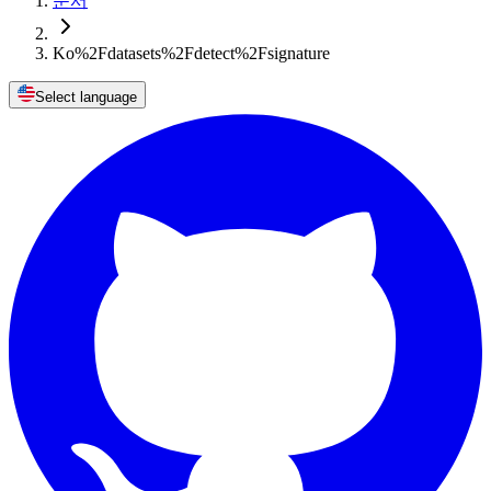
문서
Ko%2Fdatasets%2Fdetect%2Fsignature
Select language