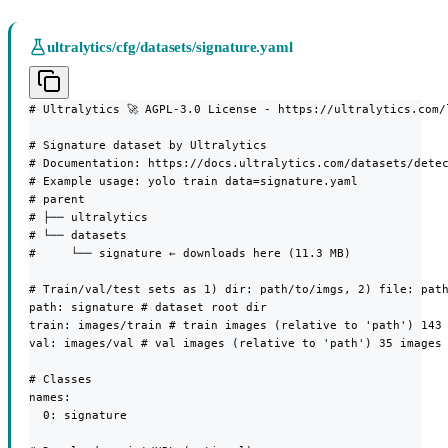
ultralytics/cfg/datasets/signature.yaml
# Ultralytics 🚀 AGPL-3.0 License - https://ultralytics.com/l
# Signature dataset by Ultralytics

# Documentation: https://docs.ultralytics.com/datasets/detec
# Example usage: yolo train data=signature.yaml

# parent

# ├── ultralytics

# └── datasets

#     └── signature ← downloads here (11.3 MB)

# Train/val/test sets as 1) dir: path/to/imgs, 2) file: path
path: signature # dataset root dir

train: images/train # train images (relative to 'path') 143 
val: images/val # val images (relative to 'path') 35 images

# Classes

names:

  0: signature
