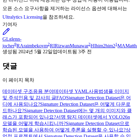
오픈 소스 요구사항을 제거하는 라이선스 옵션에 대해서는
Ultralytics Licensing
을 참조하세요.
기여자
GL
glenn-
9
2
2
1
jocher
RA
raimbekovm
RI
RizwanMunawar
HI
him2him2
MA
Matt
생성됨
2024년 5월 22일
업데이트됨
3주 전
댓글
이 페이지 목차
데이터셋 구조
응용 분야
데이터셋 YAML
사용법
샘플 이미지
및 주석
인용 및 감사의 글
FAQ
Signature Detection Dataset은 어
디에 사용되나요?
Signature Detection Dataset은 어떻게 다운로
드하나요?
Signature Detection Dataset에는 몇 개의 이미지와 클
래스가 포함되어 있나요?
서명 탐지 데이터셋에서 YOLO26n
모델을 어떻게 학습시킵니까?
Signature Detection Dataset으로
학습된 모델을 사용하여 어떻게 추론을 실행할 수 있나요?
상
업적 프로젝트에서 Signature Detection Dataset을 사용할 수 있