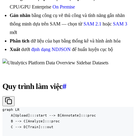
CPU/GPU Enterprise
On Premise
Gán nhãn
bằng công cụ vẽ thủ công và tính năng gắn nhãn
thông minh dựa trên SAM — chọn từ
SAM 2.1
hoặc
SAM 3
mới
Phân tích
dữ liệu của bạn bằng thống kê và hình ảnh hóa
Xuất
dưới
định dạng NDJSON
để huấn luyện cục bộ
Quy trình làm việc
#
graph LR

    A[Upload]:::start --> B[Annotate]:::proc

    B --> C[Analyze]:::proc

    C --> D[Train]:::out
