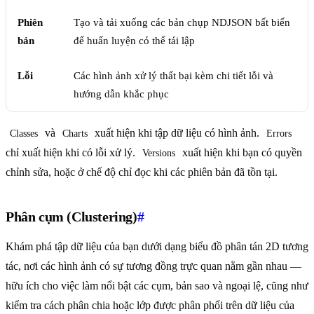
Phiên
Tạo và tải xuống các bản chụp NDJSON bất biến
bản
để huấn luyện có thể tái lập
Lỗi
Các hình ảnh xử lý thất bại kèm chi tiết lỗi và
hướng dẫn khắc phục
và
xuất hiện khi tập dữ liệu có hình ảnh.
Classes
Charts
Errors
chỉ xuất hiện khi có lỗi xử lý.
xuất hiện khi bạn có quyền
Versions
chỉnh sửa, hoặc ở chế độ chỉ đọc khi các phiên bản đã tồn tại.
Phân cụm (Clustering)
#
Khám phá tập dữ liệu của bạn dưới dạng biểu đồ phân tán 2D tương
tác, nơi các hình ảnh có sự tương đồng trực quan nằm gần nhau —
hữu ích cho việc làm nổi bật các cụm, bản sao và ngoại lệ, cũng như
kiểm tra cách phân chia hoặc lớp được phân phối trên dữ liệu của