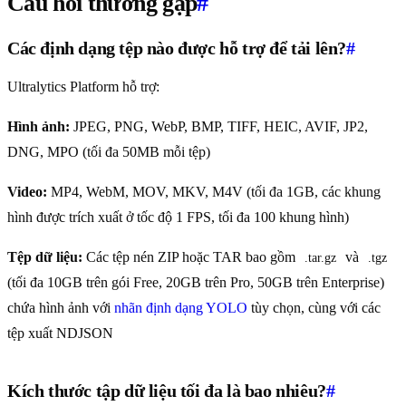
Câu hỏi thường gặp
#
Các định dạng tệp nào được hỗ trợ để tải lên?
#
Ultralytics Platform hỗ trợ:
Hình ảnh:
JPEG, PNG, WebP, BMP, TIFF, HEIC, AVIF, JP2,
DNG, MPO (tối đa 50MB mỗi tệp)
Video:
MP4, WebM, MOV, MKV, M4V (tối đa 1GB, các khung
hình được trích xuất ở tốc độ 1 FPS, tối đa 100 khung hình)
Tệp dữ liệu:
Các tệp nén ZIP hoặc TAR bao gồm
và
.tar.gz
.tgz
(tối đa 10GB trên gói Free, 20GB trên Pro, 50GB trên Enterprise)
chứa hình ảnh với
nhãn định dạng YOLO
tùy chọn, cùng với các
tệp xuất NDJSON
Kích thước tập dữ liệu tối đa là bao nhiêu?
#