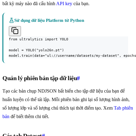
bất kỳ máy nào đã cấu hình
API key
của bạn.
Sử dụng dữ liệu Platform từ Python
from ultralytics import YOLO

model = YOLO("yolo26n.pt")

model.train(data="ul://username/datasets/my-dataset", epoch
Quản lý phiên bản tập dữ liệu
#
Tạo các bản chụp NDJSON bất biến cho tập dữ liệu của bạn để
huấn luyện có thể tái lập. Mỗi phiên bản ghi lại số lượng hình ảnh,
số lượng lớp và số lượng chú thích tại thời điểm tạo. Xem
Tab phiên
bản
để biết thêm chi tiết.
Các tab Dataset
#