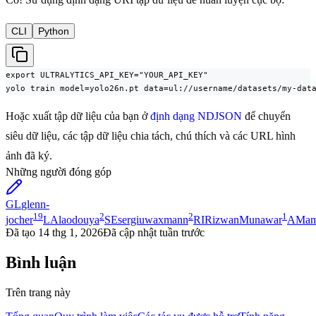
CLI
Python
export ULTRALYTICS_API_KEY="YOUR_API_KEY"

yolo train model=yolo26n.pt data=ul://username/datasets/my-dat
Hoặc xuất tập dữ liệu của bạn ở
định dạng NDJSON
để chuyển
siêu dữ liệu, các tập dữ liệu chia tách, chú thích và các URL hình
ảnh đã ký.
Những người đóng góp
GL
glenn-
19
2
2
1
jocher
LA
laodouya
SE
sergiuwaxmann
RI
RizwanMunawar
AM
a
Đã tạo
14 thg 1, 2026
Đã cập nhật
tuần trước
Bình luận
Trên trang này