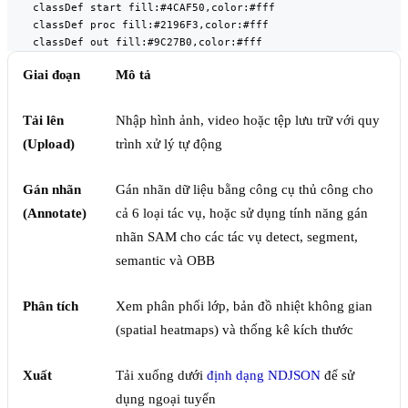
    classDef start fill:#4CAF50,color:#fff

    classDef proc fill:#2196F3,color:#fff

    classDef out fill:#9C27B0,color:#fff
Giai đoạn
Mô tả
Tải lên
Nhập hình ảnh, video hoặc tệp lưu trữ với quy
(Upload)
trình xử lý tự động
Gán nhãn
Gán nhãn dữ liệu bằng công cụ thủ công cho
(Annotate)
cả 6 loại tác vụ, hoặc sử dụng tính năng gán
nhãn SAM cho các tác vụ detect, segment,
semantic và OBB
Phân tích
Xem phân phối lớp, bản đồ nhiệt không gian
(spatial heatmaps) và thống kê kích thước
Xuất
Tải xuống dưới
định dạng NDJSON
để sử
dụng ngoại tuyến