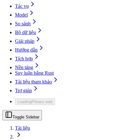
Tác vụ
Model
So sánh
Bộ dữ liệu
Giải pháp
Hướng dẫn
Tích hợp
Nền tảng
Suy luận bằng Rust
Tài liệu tham khảo
Trợ giúp
Loading
Please wait
Toggle Sidebar
Tài liệu