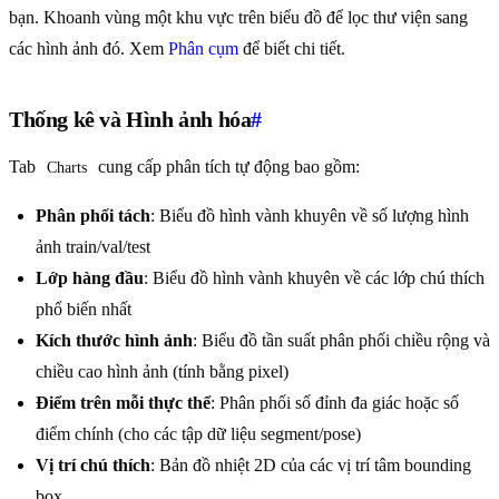
bạn. Khoanh vùng một khu vực trên biểu đồ để lọc thư viện sang
các hình ảnh đó. Xem
Phân cụm
để biết chi tiết.
Thống kê và Hình ảnh hóa
#
Tab
cung cấp phân tích tự động bao gồm:
Charts
Phân phối tách
: Biểu đồ hình vành khuyên về số lượng hình
ảnh train/val/test
Lớp hàng đầu
: Biểu đồ hình vành khuyên về các lớp chú thích
phổ biến nhất
Kích thước hình ảnh
: Biểu đồ tần suất phân phối chiều rộng và
chiều cao hình ảnh (tính bằng pixel)
Điểm trên mỗi thực thể
: Phân phối số đỉnh đa giác hoặc số
điểm chính (cho các tập dữ liệu segment/pose)
Vị trí chú thích
: Bản đồ nhiệt 2D của các vị trí tâm bounding
box