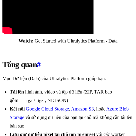
Watch:
Get Started with Ultralytics Platform - Data
Tổng quan
#
Mục Dữ liệu (Data) của Ultralytics Platform giúp bạn:
Tải lên
hình ảnh, video và tệp dữ liệu (ZIP, TAR bao
gồm
/
, NDJSON)
.tar.gz
.tgz
Kết nối
Google Cloud Storage
,
Amazon S3
, hoặc
Azure Blob
Storage
và sử dụng dữ liệu của bạn tại chỗ mà không cần tải lên
bản sao
Lưu giữ dữ liệu pixel tại chỗ (on-premise)
với các worker