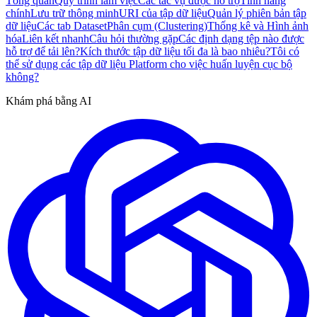
Tổng quan
Quy trình làm việc
Các tác vụ được hỗ trợ
Tính năng
chính
Lưu trữ thông minh
URI của tập dữ liệu
Quản lý phiên bản tập
dữ liệu
Các tab Dataset
Phân cụm (Clustering)
Thống kê và Hình ảnh
hóa
Liên kết nhanh
Câu hỏi thường gặp
Các định dạng tệp nào được
hỗ trợ để tải lên?
Kích thước tập dữ liệu tối đa là bao nhiêu?
Tôi có
thể sử dụng các tập dữ liệu Platform cho việc huấn luyện cục bộ
không?
Khám phá bằng AI