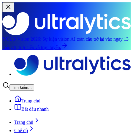
YOLO Vision 2026:
Sự kiện vision AI toàn cầu trở lại vào ngày 13
tháng 9, trực tiếp và trực tuyến.
Chuyển đến nội dung chính
Tìm kiếm...
Trang chủ
Bắt đầu nhanh
Trang chủ
Chế độ